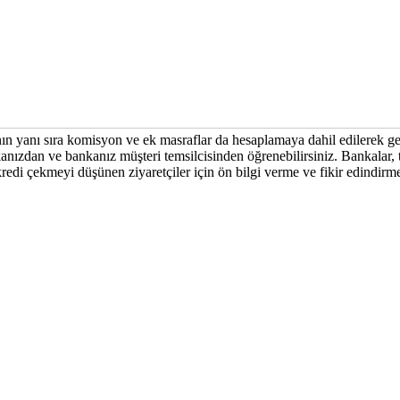
ının yanı sıra komisyon ve ek masraflar da hesaplamaya dahil edilerek g
anızdan ve bankanız müşteri temsilcisinden öğrenebilirsiniz. Bankalar, ta
z kredi çekmeyi düşünen ziyaretçiler için ön bilgi verme ve fikir edindir