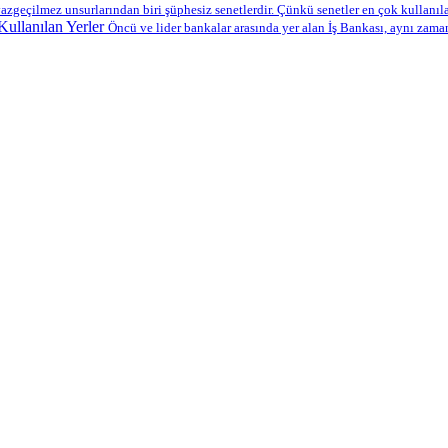
azgeçilmez unsurlarından biri şüphesiz senetlerdir. Çünkü senetler en çok kullanılan
ullanılan Yerler
Öncü ve lider bankalar arasında yer alan İş Bankası, aynı zama