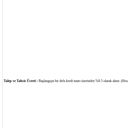
Talep ve Tahsis Ücreti :
Başlangıçta bir defa kredi tutarı üzerinden %0.5 olarak alınır. (He