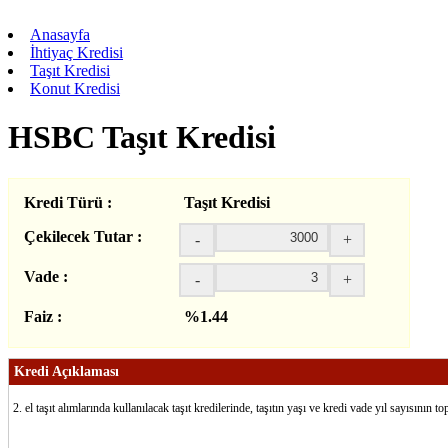
Anasayfa
İhtiyaç Kredisi
Taşıt Kredisi
Konut Kredisi
HSBC Taşıt Kredisi
Kredi Türü :
Taşıt Kredisi
Çekilecek Tutar :
-
+
Vade :
-
+
Faiz :
%1.44
Kredi Açıklaması
2. el taşıt alımlarında kullanılacak taşıt kredilerinde, taşıtın yaşı ve kredi vade yıl sayısı