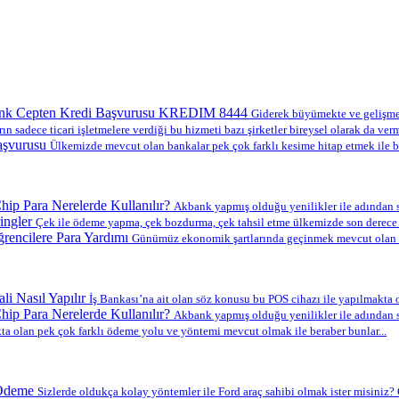
nk Cepten Kredi Başvurusu KREDIM 8444
Giderek büyümekte ve gelişmekt
ın sadece ticari işletmelere verdiği bu hizmeti bazı şirketler bireysel olarak da verm
aşvurusu
Ülkemizde mevcut olan bankalar pek çok farklı kesime hitap etmek ile b
ip Para Nerelerde Kullanılır?
Akbank yapmış olduğu yenilikler ile adından s
ingler
Çek ile ödeme yapma, çek bozdurma, çek tahsil etme ülkemizde son derece y
encilere Para Yardımı
Günümüz ekonomik şartlarında geçinmek mevcut olan en
li Nasıl Yapılır
İş Bankası’na ait olan söz konusu bu POS cihazı ile yapılmakta ol
ip Para Nerelerde Kullanılır?
Akbank yapmış olduğu yenilikler ile adından s
a olan pek çok farklı ödeme yolu ve yöntemi mevcut olmak ile beraber bunlar...
 Ödeme
Sizlerde oldukça kolay yöntemler ile Ford araç sahibi olmak ister misiniz? O