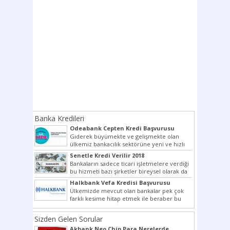
Banka Kredileri
Odeabank Cepten Kredi Başvurusu
KREDIM 8444
Giderek büyümekte ve gelişmekte olan
ülkemiz bankacılık sektörüne yeni ve hızlı
bir giriş yapmış olan...
Senetle Kredi Verilir 2018
Bankaların sadece ticari işletmelere verdiği
bu hizmeti bazı şirketler bireysel olarak da
vermektedir. Senetle kredi...
Halkbank Vefa Kredisi Başvurusu
Ülkemizde mevcut olan bankalar pek çok
farklı kesime hitap etmek ile beraber bu
noktada son...
Sizden Gelen Sorular
Akbank Neo Chip Para Nerelerde