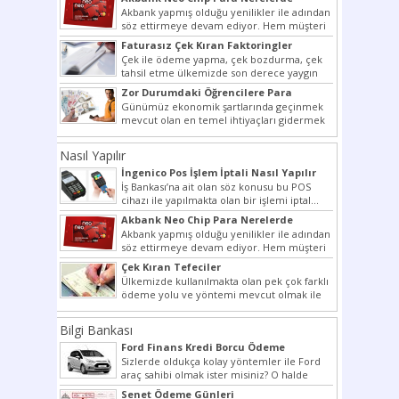
Kullanılır?
Akbank yapmış olduğu yenilikler ile adından
söz ettirmeye devam ediyor. Hem müşteri
potansiyelini arttırmak hem...
Faturasız Çek Kıran Faktoringler
Çek ile ödeme yapma, çek bozdurma, çek
tahsil etme ülkemizde son derece yaygın
bir şekilde...
Zor Durumdaki Öğrencilere Para
Yardımı
Günümüz ekonomik şartlarında geçinmek
mevcut olan en temel ihtiyaçları gidermek
dahi son derece zor olmak...
Nasıl Yapılır
İngenico Pos İşlem İptali Nasıl Yapılır
İş Bankası’na ait olan söz konusu bu POS
cihazı ile yapılmakta olan bir işlemi iptal...
Akbank Neo Chip Para Nerelerde
Kullanılır?
Akbank yapmış olduğu yenilikler ile adından
söz ettirmeye devam ediyor. Hem müşteri
potansiyelini arttırmak hem...
Çek Kıran Tefeciler
Ülkemizde kullanılmakta olan pek çok farklı
ödeme yolu ve yöntemi mevcut olmak ile
beraber bunlar...
Bilgi Bankası
Ford Finans Kredi Borcu Ödeme
Sizlerde oldukça kolay yöntemler ile Ford
araç sahibi olmak ister misiniz? O halde
yazımız ilginizi...
Senet Ödeme Günleri