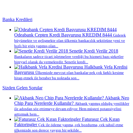
Banka Kredileri
Odeabank Cepten Kredi Başvurusu KREDIM 8444
Giderek
büyümekte ve gelişmekte olan ülkemiz bankacılık sektörüne yeni ve
hızlı bir giriş yapmış olan...
Senetle Kredi Verilir 2018
Bankaların sadece ticari işletmelere verdiği bu hizmeti bazı şirketler
bireysel olarak da vermektedir. Senetle kredi...
Halkbank Vefa Kredisi
Başvurusu
Ülkemizde mevcut olan bankalar pek çok farklı kesime
hitap etmek ile beraber bu noktada son...
Sizden Gelen Sorular
Akbank Neo
Chip Para Nerelerde Kullanılır?
Akbank yapmış olduğu yenilikler
ile adından söz ettirmeye devam ediyor. Hem müşteri potansiyelini
arttırmak hem...
Faturasız Çek Kıran
Faktoringler
Çek ile ödeme yapma, çek bozdurma, çek tahsil etme
ülkemizde son derece yaygın bir şekilde...