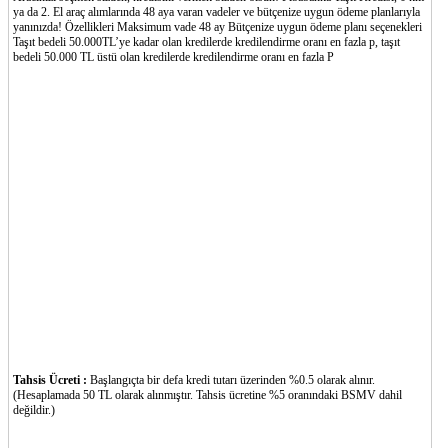
ya da 2. El araç alımlarında 48 aya varan vadeler ve bütçenize uygun ödeme planlarıyla
yanınızda! Özellikleri Maksimum vade 48 ay Bütçenize uygun ödeme planı seçenekleri
Taşıt bedeli 50.000TL’ye kadar olan kredilerde kredilendirme oranı en fazla p, taşıt
bedeli 50.000 TL üstü olan kredilerde kredilendirme oranı en fazla P
Tahsis Ücreti :
Başlangıçta bir defa kredi tutarı üzerinden %0.5 olarak alınır.
(Hesaplamada 50 TL olarak alınmıştır. Tahsis ücretine %5 oranındaki BSMV dahil
değildir.)