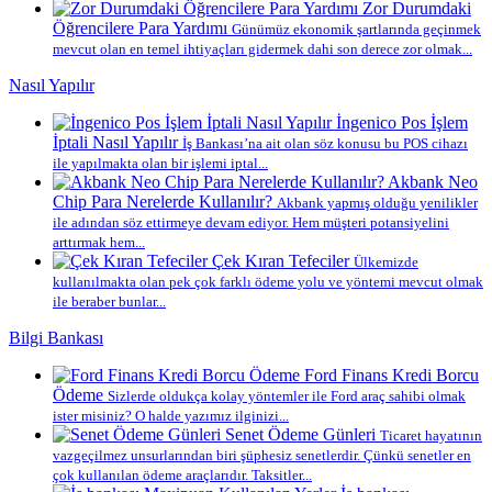
Zor Durumdaki
Öğrencilere Para Yardımı
Günümüz ekonomik şartlarında geçinmek
mevcut olan en temel ihtiyaçları gidermek dahi son derece zor olmak...
Nasıl Yapılır
İngenico Pos İşlem
İptali Nasıl Yapılır
İş Bankası’na ait olan söz konusu bu POS cihazı
ile yapılmakta olan bir işlemi iptal...
Akbank Neo
Chip Para Nerelerde Kullanılır?
Akbank yapmış olduğu yenilikler
ile adından söz ettirmeye devam ediyor. Hem müşteri potansiyelini
arttırmak hem...
Çek Kıran Tefeciler
Ülkemizde
kullanılmakta olan pek çok farklı ödeme yolu ve yöntemi mevcut olmak
ile beraber bunlar...
Bilgi Bankası
Ford Finans Kredi Borcu
Ödeme
Sizlerde oldukça kolay yöntemler ile Ford araç sahibi olmak
ister misiniz? O halde yazımız ilginizi...
Senet Ödeme Günleri
Ticaret hayatının
vazgeçilmez unsurlarından biri şüphesiz senetlerdir. Çünkü senetler en
çok kullanılan ödeme araçlarıdır. Taksitler...