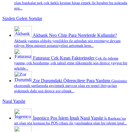
olan bankalar pek çok farklı kesime hitap etmek ile beraber bu noktada
son...
Sizden Gelen Sorular
Akbank Neo Chip Para Nerelerde Kullanılır?
Akbank yapmış olduğu yenilikler ile adından söz ettirmeye devam
ediyor. Hem müşteri potansiyelini arttırmak hem...
Faturasız Çek Kıran Faktoringler
Çek ile ödeme
yapma, çek bozdurma, çek tahsil etme ülkemizde son derece yaygın bir
şekilde...
Zor Durumdaki Öğrencilere Para Yardımı
Günümüz
ekonomik şartlarında geçinmek mevcut olan en temel ihtiyaçları
gidermek dahi son derece zor olmak...
Nasıl Yapılır
İngenico Pos İşlem İptali Nasıl Yapılır
İş Bankası’na
ait olan söz konusu bu POS cihazı ile yapılmakta olan bir işlemi iptal...