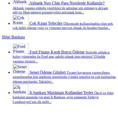
Akbank Neo Chip Para Nerelerde Kullanılır?
Akbank yapmış olduğu yenilikler ile adından söz ettirmeye devam
ediyor. Hem müşteri potansiyelini arttırmak hem...
Çek Kıran Tefeciler
Ülkemizde kullanılmakta olan pek
çok farklı ödeme yolu ve yöntemi mevcut olmak ile beraber bunlar...
Bilgi Bankası
Ford Finans Kredi Borcu Ödeme
Sizlerde oldukça
kolay yöntemler ile Ford araç sahibi olmak ister misiniz? O halde
yazımız ilginizi...
Senet Ödeme Günleri
Ticaret hayatının vazgeçilmez
unsurlarından biri şüphesiz senetlerdir. Çünkü senetler en çok kullanılan
ödeme araçlarıdır. Taksitler...
İş bankası Maxipuan Kullanılan Yerler
Öncü ve lider
bankalar arasında yer alan İş Bankası, aynı zamanda Türkiye
Cumhuriyeti’nin ilk milli...