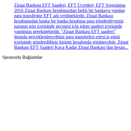
Ziraat Bankası EFT Saatleri, EFT Ücretleri, EFT Sorgulama
2016 Ziraat Bankası hesabınızdan farklı bir bankaya yapılan
para transferine EFT adı verilmektedir. Ziraat Bankası
hesabınızdan başka bir banka hesabına para gönderdiyseniz
paranın gün içerisinde geçmesi için işlem saatleri içerisinde
yapılması gerekmektedir. “Ziraat Bankası EFT saatleri”
dışında gerçekleştireceğiniz para transferleri ertesi iş günü
içerisinde gönderdiğiniz kişinin hesabında görünecektir. Ziraat
Bankası EFT Saatleri Kaça Kadar Ziraat Bankası’dan hesap...
Sponsorlu Bağlantılar