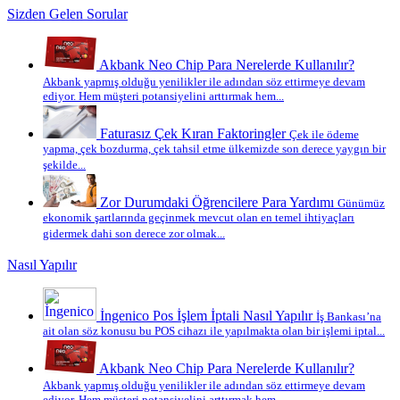
Sizden Gelen Sorular
Akbank Neo Chip Para Nerelerde Kullanılır?
Akbank yapmış olduğu yenilikler ile adından söz ettirmeye devam
ediyor. Hem müşteri potansiyelini arttırmak hem...
Faturasız Çek Kıran Faktoringler
Çek ile ödeme
yapma, çek bozdurma, çek tahsil etme ülkemizde son derece yaygın bir
şekilde...
Zor Durumdaki Öğrencilere Para Yardımı
Günümüz
ekonomik şartlarında geçinmek mevcut olan en temel ihtiyaçları
gidermek dahi son derece zor olmak...
Nasıl Yapılır
İngenico Pos İşlem İptali Nasıl Yapılır
İş Bankası’na
ait olan söz konusu bu POS cihazı ile yapılmakta olan bir işlemi iptal...
Akbank Neo Chip Para Nerelerde Kullanılır?
Akbank yapmış olduğu yenilikler ile adından söz ettirmeye devam