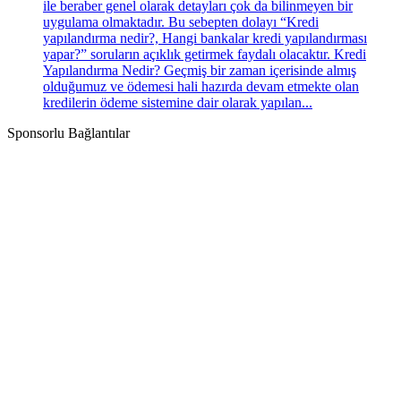
ile beraber genel olarak detayları çok da bilinmeyen bir
uygulama olmaktadır. Bu sebepten dolayı “Kredi
yapılandırma nedir?, Hangi bankalar kredi yapılandırması
yapar?” soruların açıklık getirmek faydalı olacaktır. Kredi
Yapılandırma Nedir? Geçmiş bir zaman içerisinde almış
olduğumuz ve ödemesi hali hazırda devam etmekte olan
kredilerin ödeme sistemine dair olarak yapılan...
Sponsorlu Bağlantılar