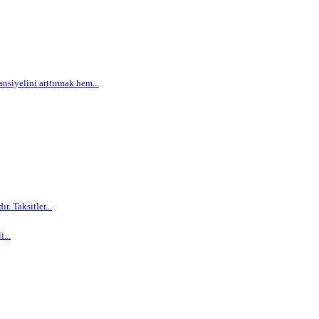
siyelini arttırmak hem...
. Taksitler...
...