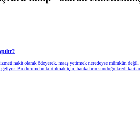
pılır?
zmeti nakit olarak ödeyerek, maaş yetirmek neredeyse mümkün değil. Üste
liyor. Bu durumdan kurtulmak için, bankaların sunduğu kredi kartları hi