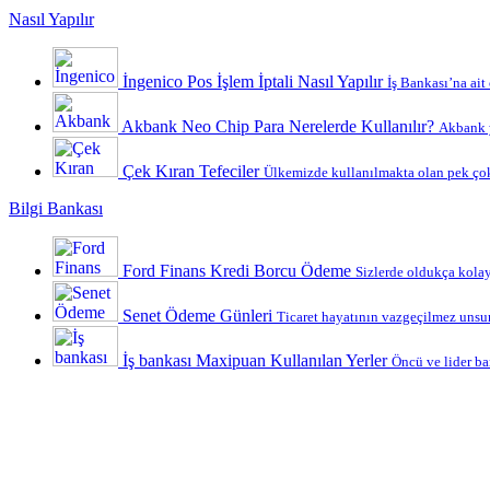
Nasıl Yapılır
İngenico Pos İşlem İptali Nasıl Yapılır
İş Bankası’na ait
Akbank Neo Chip Para Nerelerde Kullanılır?
Akbank y
Çek Kıran Tefeciler
Ülkemizde kullanılmakta olan pek çok
Bilgi Bankası
Ford Finans Kredi Borcu Ödeme
Sizlerde oldukça kolay 
Senet Ödeme Günleri
Ticaret hayatının vazgeçilmez unsurl
İş bankası Maxipuan Kullanılan Yerler
Öncü ve lider ba