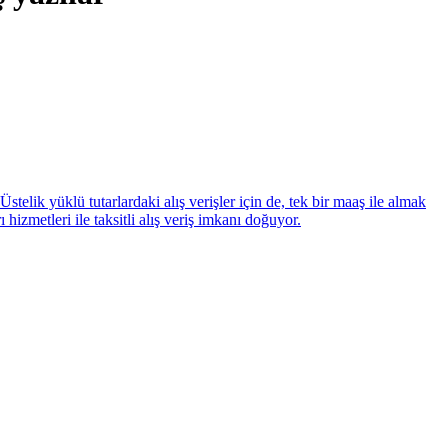
lik yüklü tutarlardaki alış verişler için de, tek bir maaş ile almak
zmetleri ile taksitli alış veriş imkanı doğuyor.