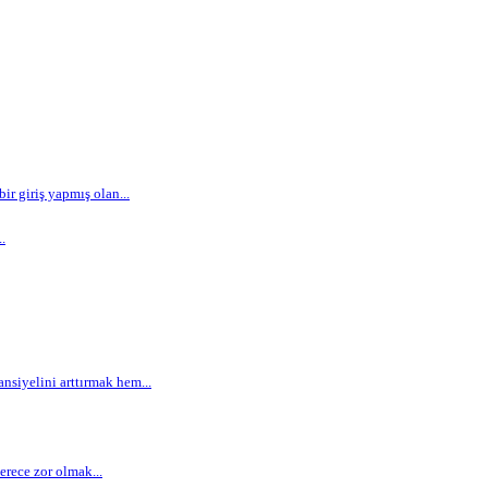
r giriş yapmış olan...
.
siyelini arttırmak hem...
rece zor olmak...