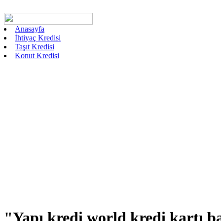
Anasayfa
İhtiyaç Kredisi
Taşıt Kredisi
Konut Kredisi
"Yapı kredi world kredi kartı 