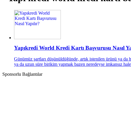
Yapıkredi World Kredi Kartı Başvurusu Nasıl Ya
Günümüz şartları düşünüldüğünde, artık istenilen ürünü ya da hi
ya da uzun süre birikim yapmak bazen neredeyse imkansız hale ge
Sponsorlu Bağlantılar