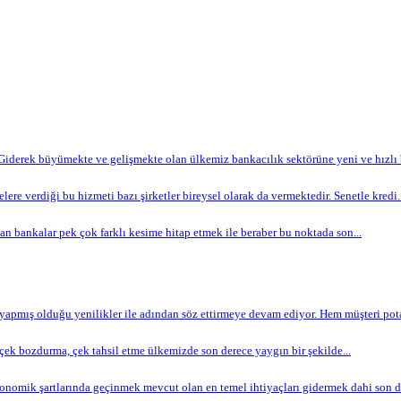
Giderek büyümekte ve gelişmekte olan ülkemiz bankacılık sektörüne yeni ve hızlı bi
lere verdiği bu hizmeti bazı şirketler bireysel olarak da vermektedir. Senetle kredi..
n bankalar pek çok farklı kesime hitap etmek ile beraber bu noktada son...
apmış olduğu yenilikler ile adından söz ettirmeye devam ediyor. Hem müşteri potan
ek bozdurma, çek tahsil etme ülkemizde son derece yaygın bir şekilde...
omik şartlarında geçinmek mevcut olan en temel ihtiyaçları gidermek dahi son de