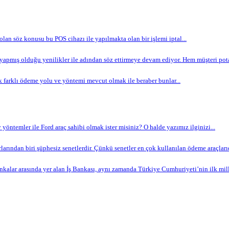
 olan söz konusu bu POS cihazı ile yapılmakta olan bir işlemi iptal...
apmış olduğu yenilikler ile adından söz ettirmeye devam ediyor. Hem müşteri potan
 farklı ödeme yolu ve yöntemi mevcut olmak ile beraber bunlar...
yöntemler ile Ford araç sahibi olmak ister misiniz? O halde yazımız ilginizi...
arından biri şüphesiz senetlerdir. Çünkü senetler en çok kullanılan ödeme araçlarıdır
nkalar arasında yer alan İş Bankası, aynı zamanda Türkiye Cumhuriyeti’nin ilk milli