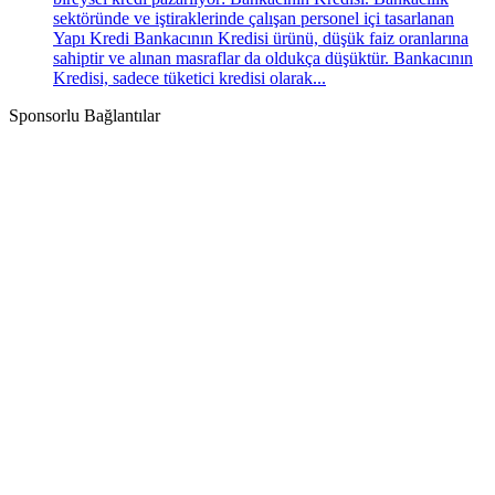
sektöründe ve iştiraklerinde çalışan personel içi tasarlanan
Yapı Kredi Bankacının Kredisi ürünü, düşük faiz oranlarına
sahiptir ve alınan masraflar da oldukça düşüktür. Bankacının
Kredisi, sadece tüketici kredisi olarak...
Sponsorlu Bağlantılar