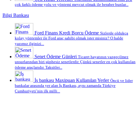
çok farklı ödeme yolu ve yöntemi mevcut olmak ile beraber bunlar...
Bilgi Bankası
Ford Finans Kredi Borcu Ödeme
Sizlerde oldukça
kolay yöntemler ile Ford araç sahibi olmak ister misiniz? O halde
yazımız ilginizi...
Senet Ödeme Günleri
Ticaret hayatının vazgeçilmez
unsurlarından biri şüphesiz senetlerdir. Çünkü senetler en çok kullanılan
ödeme araçlarıdır. Taksitler...
İş bankası Maxipuan Kullanılan Yerler
Öncü ve lider
bankalar arasında yer alan İş Bankası, aynı zamanda Türkiye
Cumhuriyeti’nin ilk milli...