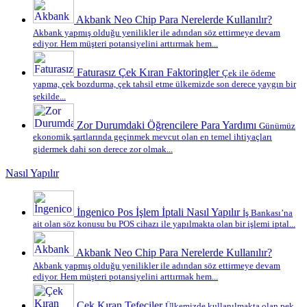
Akbank Neo Chip Para Nerelerde Kullanılır?
Akbank yapmış olduğu yenilikler ile adından söz ettirmeye devam
ediyor. Hem müşteri potansiyelini arttırmak hem...
Faturasız Çek Kıran Faktoringler
Çek ile ödeme
yapma, çek bozdurma, çek tahsil etme ülkemizde son derece yaygın bir
şekilde...
Zor Durumdaki Öğrencilere Para Yardımı
Günümüz
ekonomik şartlarında geçinmek mevcut olan en temel ihtiyaçları
gidermek dahi son derece zor olmak...
Nasıl Yapılır
İngenico Pos İşlem İptali Nasıl Yapılır
İş Bankası’na
ait olan söz konusu bu POS cihazı ile yapılmakta olan bir işlemi iptal...
Akbank Neo Chip Para Nerelerde Kullanılır?
Akbank yapmış olduğu yenilikler ile adından söz ettirmeye devam
ediyor. Hem müşteri potansiyelini arttırmak hem...
Çek Kıran Tefeciler
Ülkemizde kullanılmakta olan pek