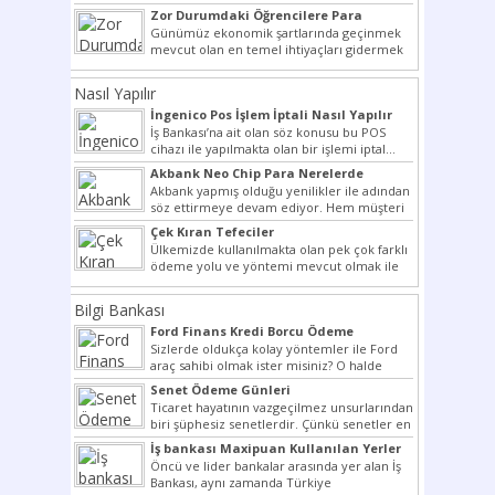
bir şekilde...
Zor Durumdaki Öğrencilere Para
Yardımı
Günümüz ekonomik şartlarında geçinmek
mevcut olan en temel ihtiyaçları gidermek
dahi son derece zor olmak...
Nasıl Yapılır
İngenico Pos İşlem İptali Nasıl Yapılır
İş Bankası’na ait olan söz konusu bu POS
cihazı ile yapılmakta olan bir işlemi iptal...
Akbank Neo Chip Para Nerelerde
Kullanılır?
Akbank yapmış olduğu yenilikler ile adından
söz ettirmeye devam ediyor. Hem müşteri
potansiyelini arttırmak hem...
Çek Kıran Tefeciler
Ülkemizde kullanılmakta olan pek çok farklı
ödeme yolu ve yöntemi mevcut olmak ile
beraber bunlar...
Bilgi Bankası
Ford Finans Kredi Borcu Ödeme
Sizlerde oldukça kolay yöntemler ile Ford
araç sahibi olmak ister misiniz? O halde
yazımız ilginizi...
Senet Ödeme Günleri
Ticaret hayatının vazgeçilmez unsurlarından
biri şüphesiz senetlerdir. Çünkü senetler en
çok kullanılan ödeme araçlarıdır. Taksitler...
İş bankası Maxipuan Kullanılan Yerler
Öncü ve lider bankalar arasında yer alan İş
Bankası, aynı zamanda Türkiye