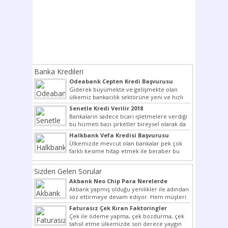
Banka Kredileri
Odeabank Cepten Kredi Başvurusu
KREDIM 8444
Giderek büyümekte ve gelişmekte olan
ülkemiz bankacılık sektörüne yeni ve hızlı
bir giriş yapmış olan...
Senetle Kredi Verilir 2018
Bankaların sadece ticari işletmelere verdiği
bu hizmeti bazı şirketler bireysel olarak da
vermektedir. Senetle kredi...
Halkbank Vefa Kredisi Başvurusu
Ülkemizde mevcut olan bankalar pek çok
farklı kesime hitap etmek ile beraber bu
noktada son...
Sizden Gelen Sorular
Akbank Neo Chip Para Nerelerde
Kullanılır?
Akbank yapmış olduğu yenilikler ile adından
söz ettirmeye devam ediyor. Hem müşteri
potansiyelini arttırmak hem...
Faturasız Çek Kıran Faktoringler
Çek ile ödeme yapma, çek bozdurma, çek
tahsil etme ülkemizde son derece yaygın