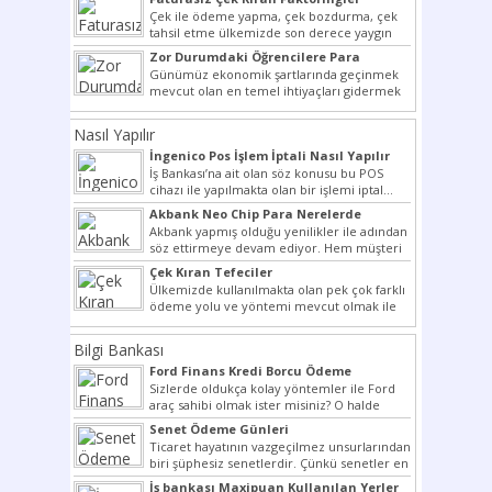
Çek ile ödeme yapma, çek bozdurma, çek
tahsil etme ülkemizde son derece yaygın
bir şekilde...
Zor Durumdaki Öğrencilere Para
Yardımı
Günümüz ekonomik şartlarında geçinmek
mevcut olan en temel ihtiyaçları gidermek
dahi son derece zor olmak...
Nasıl Yapılır
İngenico Pos İşlem İptali Nasıl Yapılır
İş Bankası’na ait olan söz konusu bu POS
cihazı ile yapılmakta olan bir işlemi iptal...
Akbank Neo Chip Para Nerelerde
Kullanılır?
Akbank yapmış olduğu yenilikler ile adından
söz ettirmeye devam ediyor. Hem müşteri
potansiyelini arttırmak hem...
Çek Kıran Tefeciler
Ülkemizde kullanılmakta olan pek çok farklı
ödeme yolu ve yöntemi mevcut olmak ile
beraber bunlar...
Bilgi Bankası
Ford Finans Kredi Borcu Ödeme
Sizlerde oldukça kolay yöntemler ile Ford
araç sahibi olmak ister misiniz? O halde
yazımız ilginizi...
Senet Ödeme Günleri
Ticaret hayatının vazgeçilmez unsurlarından
biri şüphesiz senetlerdir. Çünkü senetler en
çok kullanılan ödeme araçlarıdır. Taksitler...
İş bankası Maxipuan Kullanılan Yerler