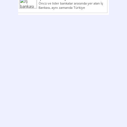
Öncü ve lider bankalar arasında yer alan İş
Bankası, aynı zamanda Türkiye
Cumhuriyeti’nin ilk milli...