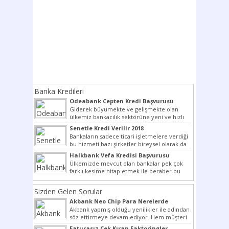
Banka Kredileri
Odeabank Cepten Kredi Başvurusu
KREDIM 8444
Giderek büyümekte ve gelişmekte olan
ülkemiz bankacılık sektörüne yeni ve hızlı
bir giriş yapmış olan...
Senetle Kredi Verilir 2018
Bankaların sadece ticari işletmelere verdiği
bu hizmeti bazı şirketler bireysel olarak da
vermektedir. Senetle kredi...
Halkbank Vefa Kredisi Başvurusu
Ülkemizde mevcut olan bankalar pek çok
farklı kesime hitap etmek ile beraber bu
noktada son...
Sizden Gelen Sorular
Akbank Neo Chip Para Nerelerde
Kullanılır?
Akbank yapmış olduğu yenilikler ile adından
söz ettirmeye devam ediyor. Hem müşteri
potansiyelini arttırmak hem...
Faturasız Çek Kıran Faktoringler