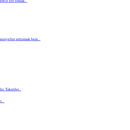
rece zor olmak...
siyelini arttırmak hem...
. Taksitler...
...