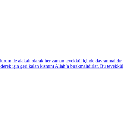
urum ile alakalı olarak her zaman tevekkül içinde davranmalıdır.
erek işin geri kalan kısmını Allah’a bırakmalıdırlar. Bu tevekkül