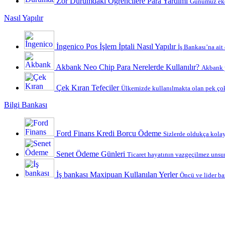
Zor Durumdaki Öğrencilere Para Yardımı
Günümüz ekon
Nasıl Yapılır
İngenico Pos İşlem İptali Nasıl Yapılır
İş Bankası’na ait
Akbank Neo Chip Para Nerelerde Kullanılır?
Akbank y
Çek Kıran Tefeciler
Ülkemizde kullanılmakta olan pek çok
Bilgi Bankası
Ford Finans Kredi Borcu Ödeme
Sizlerde oldukça kolay 
Senet Ödeme Günleri
Ticaret hayatının vazgeçilmez unsurl
İş bankası Maxipuan Kullanılan Yerler
Öncü ve lider ba