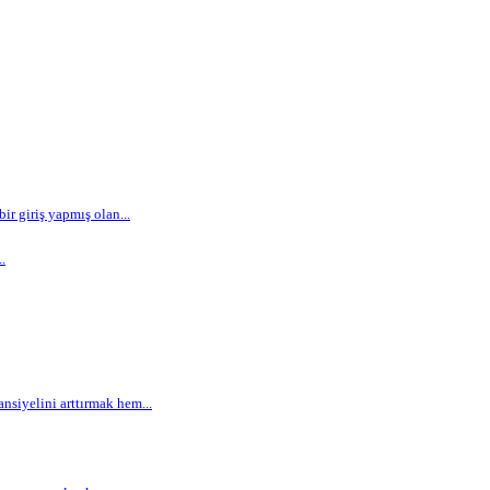
r giriş yapmış olan...
.
siyelini arttırmak hem...