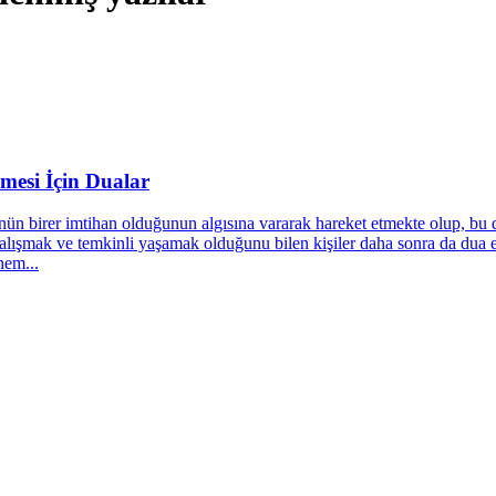
esi İçin Dualar
ün birer imtihan olduğunun algısına vararak hareket etmekte olup, bu d
lışmak ve temkinli yaşamak olduğunu bilen kişiler daha sonra da dua ed
hem...