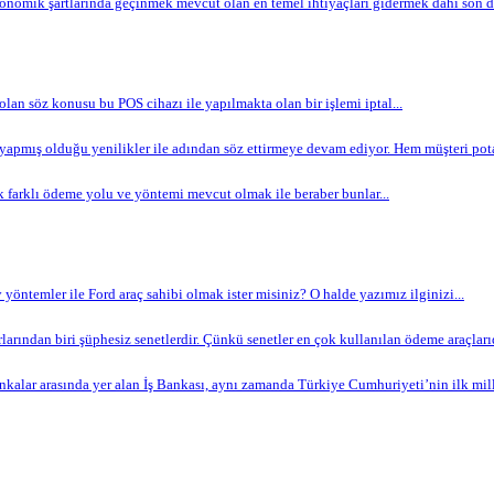
omik şartlarında geçinmek mevcut olan en temel ihtiyaçları gidermek dahi son de
 olan söz konusu bu POS cihazı ile yapılmakta olan bir işlemi iptal...
apmış olduğu yenilikler ile adından söz ettirmeye devam ediyor. Hem müşteri potan
 farklı ödeme yolu ve yöntemi mevcut olmak ile beraber bunlar...
yöntemler ile Ford araç sahibi olmak ister misiniz? O halde yazımız ilginizi...
arından biri şüphesiz senetlerdir. Çünkü senetler en çok kullanılan ödeme araçlarıdır
nkalar arasında yer alan İş Bankası, aynı zamanda Türkiye Cumhuriyeti’nin ilk milli