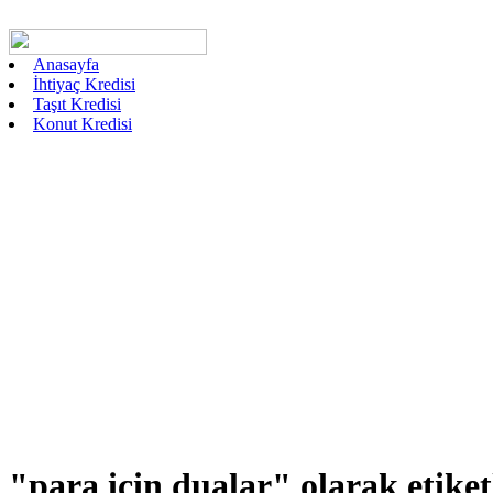
Anasayfa
İhtiyaç Kredisi
Taşıt Kredisi
Konut Kredisi
"para için dualar"
olarak etike