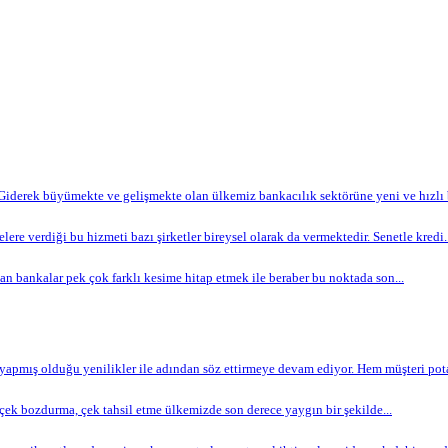
Giderek büyümekte ve gelişmekte olan ülkemiz bankacılık sektörüne yeni ve hızlı bi
lere verdiği bu hizmeti bazı şirketler bireysel olarak da vermektedir. Senetle kredi..
n bankalar pek çok farklı kesime hitap etmek ile beraber bu noktada son...
apmış olduğu yenilikler ile adından söz ettirmeye devam ediyor. Hem müşteri potan
ek bozdurma, çek tahsil etme ülkemizde son derece yaygın bir şekilde...