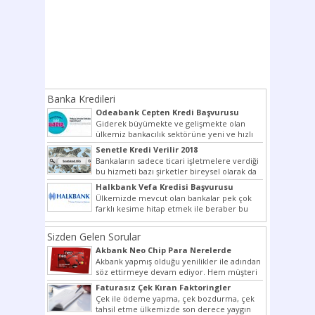
Banka Kredileri
Odeabank Cepten Kredi Başvurusu
KREDIM 8444
Giderek büyümekte ve gelişmekte olan
ülkemiz bankacılık sektörüne yeni ve hızlı
bir giriş yapmış olan...
Senetle Kredi Verilir 2018
Bankaların sadece ticari işletmelere verdiği
bu hizmeti bazı şirketler bireysel olarak da
vermektedir. Senetle kredi...
Halkbank Vefa Kredisi Başvurusu
Ülkemizde mevcut olan bankalar pek çok
farklı kesime hitap etmek ile beraber bu
noktada son...
Sizden Gelen Sorular
Akbank Neo Chip Para Nerelerde
Kullanılır?
Akbank yapmış olduğu yenilikler ile adından
söz ettirmeye devam ediyor. Hem müşteri
potansiyelini arttırmak hem...
Faturasız Çek Kıran Faktoringler
Çek ile ödeme yapma, çek bozdurma, çek
tahsil etme ülkemizde son derece yaygın