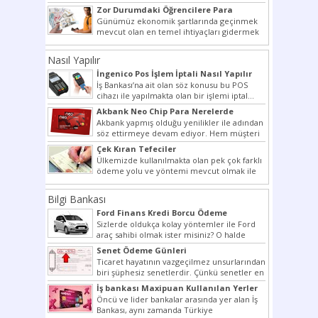
bir şekilde...
Zor Durumdaki Öğrencilere Para
Yardımı
Günümüz ekonomik şartlarında geçinmek
mevcut olan en temel ihtiyaçları gidermek
dahi son derece zor olmak...
Nasıl Yapılır
İngenico Pos İşlem İptali Nasıl Yapılır
İş Bankası’na ait olan söz konusu bu POS
cihazı ile yapılmakta olan bir işlemi iptal...
Akbank Neo Chip Para Nerelerde
Kullanılır?
Akbank yapmış olduğu yenilikler ile adından
söz ettirmeye devam ediyor. Hem müşteri
potansiyelini arttırmak hem...
Çek Kıran Tefeciler
Ülkemizde kullanılmakta olan pek çok farklı
ödeme yolu ve yöntemi mevcut olmak ile
beraber bunlar...
Bilgi Bankası
Ford Finans Kredi Borcu Ödeme
Sizlerde oldukça kolay yöntemler ile Ford
araç sahibi olmak ister misiniz? O halde
yazımız ilginizi...
Senet Ödeme Günleri
Ticaret hayatının vazgeçilmez unsurlarından
biri şüphesiz senetlerdir. Çünkü senetler en
çok kullanılan ödeme araçlarıdır. Taksitler...
İş bankası Maxipuan Kullanılan Yerler
Öncü ve lider bankalar arasında yer alan İş
Bankası, aynı zamanda Türkiye