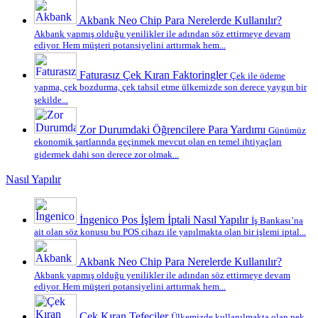
Akbank Neo Chip Para Nerelerde Kullanılır?
Akbank yapmış olduğu yenilikler ile adından söz ettirmeye devam
ediyor. Hem müşteri potansiyelini arttırmak hem...
Faturasız Çek Kıran Faktoringler
Çek ile ödeme
yapma, çek bozdurma, çek tahsil etme ülkemizde son derece yaygın bir
şekilde...
Zor Durumdaki Öğrencilere Para Yardımı
Günümüz
ekonomik şartlarında geçinmek mevcut olan en temel ihtiyaçları
gidermek dahi son derece zor olmak...
Nasıl Yapılır
İngenico Pos İşlem İptali Nasıl Yapılır
İş Bankası’na
ait olan söz konusu bu POS cihazı ile yapılmakta olan bir işlemi iptal...
Akbank Neo Chip Para Nerelerde Kullanılır?
Akbank yapmış olduğu yenilikler ile adından söz ettirmeye devam
ediyor. Hem müşteri potansiyelini arttırmak hem...
Çek Kıran Tefeciler
Ülkemizde kullanılmakta olan pek