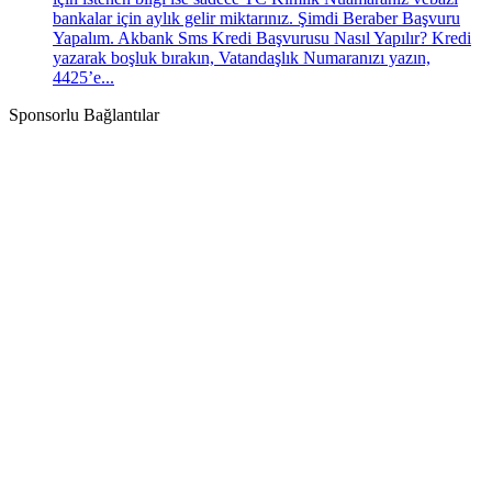
bankalar için aylık gelir miktarınız. Şimdi Beraber Başvuru
Yapalım. Akbank Sms Kredi Başvurusu Nasıl Yapılır? Kredi
yazarak boşluk bırakın, Vatandaşlık Numaranızı yazın,
4425’e...
Sponsorlu Bağlantılar