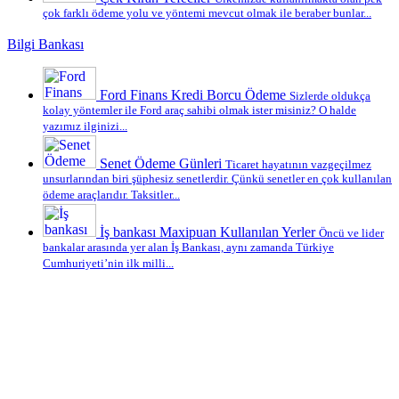
çok farklı ödeme yolu ve yöntemi mevcut olmak ile beraber bunlar...
Bilgi Bankası
Ford Finans Kredi Borcu Ödeme
Sizlerde oldukça
kolay yöntemler ile Ford araç sahibi olmak ister misiniz? O halde
yazımız ilginizi...
Senet Ödeme Günleri
Ticaret hayatının vazgeçilmez
unsurlarından biri şüphesiz senetlerdir. Çünkü senetler en çok kullanılan
ödeme araçlarıdır. Taksitler...
İş bankası Maxipuan Kullanılan Yerler
Öncü ve lider
bankalar arasında yer alan İş Bankası, aynı zamanda Türkiye
Cumhuriyeti’nin ilk milli...