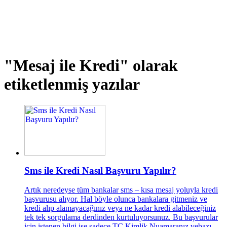
"Mesaj ile Kredi"
olarak
etiketlenmiş yazılar
Sms ile Kredi Nasıl Başvuru Yapılır?
Artık neredeyse tüm bankalar sms – kısa mesaj yoluyla kredi
başvurusu alıyor. Hal böyle olunca bankalara gitmeniz ve
kredi alıp alamayacağınız veya ne kadar kredi alabileceğiniz
tek tek sorgulama derdinden kurtuluyorsunuz. Bu başvurular
için istenen bilgi ise sadece TC Kimlik Nuamaranız vebazı