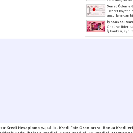
halde yazımız ilgi
Senet Ödeme G
Ticaret hayatın
unsurlarından bi
Çünkü senetler 
İş bankası Ma
araçlarıdır. Taksi
Yerler
Öncü ve lider ba
İş Bankası, aynı
Cumhuriyeti’nin il
yapabilir,
ve
zır Kredi Hesaplama
Kredi Faiz Oranları
Banka Kredileri