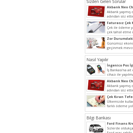
Sizden Gelen Sorular
Akbank Neo Ch
Kullanılır?
Akbank yapmış ol
adından söz ett
Hem müşteri pot
Faturasız Çek 
hem...
Çek ile ödeme 
çek tahsil etme
yaygın bir şekilde
Zor Durumdaki
Yardımı
Günümüz ekonom
geçinmek mevcu
ihtiyaçları gide
olmak...
Nasıl Yapılır
İngenico Pos İş
İş Bankası’na ai
cihazı ile yapılm
iptal...
Akbank Neo Ch
Kullanılır?
Akbank yapmış ol
adından söz ett
Hem müşteri pot
Çek Kıran Tefe
hem...
Ülkemizde kulla
farklı ödeme yo
olmak ile berabe
Bilgi Bankası
Ford Finans K
Sizlerde oldukça
Ford araç sahibi