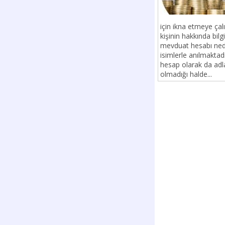
için ikna etmeye çal
kişinin hakkında bilgi
mevduat hesabı nedi
isimlerle anılmaktadı
hesap olarak da adla
olmadığı halde...