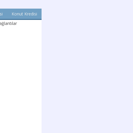
si
Konut Kredisi
ğlantılar