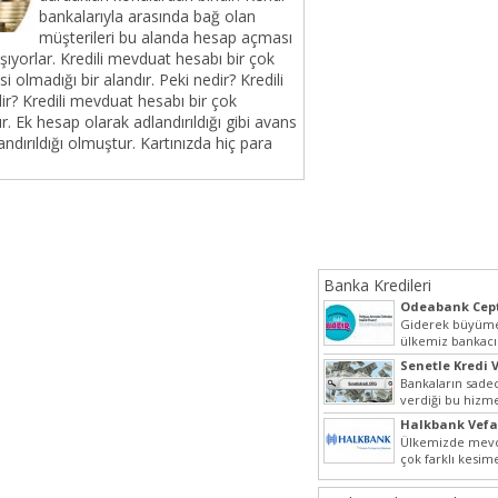
bankalarıyla arasında bağ olan
müşterileri bu alanda hesap açması
ışıyorlar. Kredili mevduat hesabı bir çok
si olmadığı bir alandır. Peki nedir? Kredili
r? Kredili mevduat hesabı bir çok
r. Ek hesap olarak adlandırıldığı gibi avans
ndırıldığı olmuştur. Kartınızda hiç para
Banka Kredileri
Odeabank Cept
KREDIM 8444
Giderek büyüme
ülkemiz bankacı
hızlı bir giriş ya
Senetle Kredi V
Bankaların sadec
verdiği bu hizmet
olarak da vermek
Halkbank Vefa
Ülkemizde mevc
çok farklı kesim
beraber bu nokt