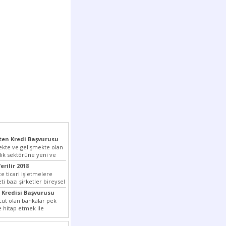
en Kredi Başvurusu
kte ve gelişmekte olan
lık sektörüne yeni ve
pmış olan...
erilir 2018
e ticari işletmelere
i bazı şirketler bireysel
tedir. Senetle kredi...
 Kredisi Başvurusu
ut olan bankalar pek
e hitap etmek ile
ada son...