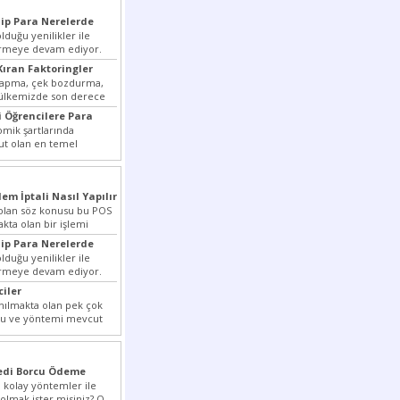
ip Para Nerelerde
duğu yenilikler ile
irmeye devam ediyor.
ansiyelini arttırmak
Kıran Faktoringler
yapma, çek bozdurma,
 ülkemizde son derece
...
 Öğrencilere Para
ik şartlarında
t olan en temel
rmek dahi son derece zor
lem İptali Nasıl Yapılır
t olan söz konusu bu POS
akta olan bir işlemi
ip Para Nerelerde
duğu yenilikler ile
irmeye devam ediyor.
ansiyelini arttırmak
ciler
nılmakta olan pek çok
lu ve yöntemi mevcut
r bunlar...
redi Borcu Ödeme
 kolay yöntemler ile
 olmak ister misiniz? O