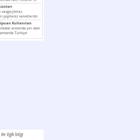
nizi...
ünleri
ın vazgeçilmez
ri şüphesiz senetlerdir.
en çok kullanılan ödeme
xipuan Kullanılan
tler...
nkalar arasında yer alan
 zamanda Türkiye
k milli...
ile ilgili bilgi