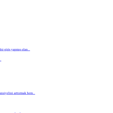
r giriş yapmış olan...
.
siyelini arttırmak hem...