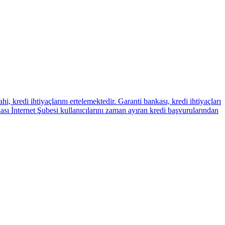
, kredi ihtiyaçlarını ertelemektedir. Garanti bankası, kredi ihtiyaçları
ı İnternet Şubesi kullanıcılarını zaman ayıran kredi başvurularından