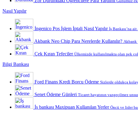
Zor Durumdaki Öğrencilere Para Yardımı
Günümüz ekon
Nasıl Yapılır
İngenico Pos İşlem İptali Nasıl Yapılır
İş Bankası’na ait
Akbank Neo Chip Para Nerelerde Kullanılır?
Akbank y
Çek Kıran Tefeciler
Ülkemizde kullanılmakta olan pek çok
Bilgi Bankası
Ford Finans Kredi Borcu Ödeme
Sizlerde oldukça kolay 
Senet Ödeme Günleri
Ticaret hayatının vazgeçilmez unsurl
İş bankası Maxipuan Kullanılan Yerler
Öncü ve lider ba