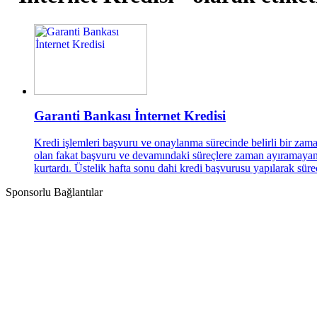
Garanti Bankası İnternet Kredisi
Kredi işlemleri başvuru ve onaylanma sürecinde belirli bir zaman
olan fakat başvuru ve devamındaki süreçlere zaman ayıramayan m
kurtardı. Üstelik hafta sonu dahi kredi başvurusu yapılarak sür
Sponsorlu Bağlantılar