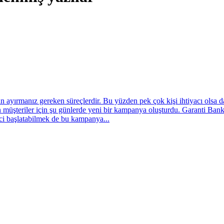
 ayırmanız gereken süreçlerdir. Bu yüzden pek çok kişi ihtiyacı olsa dahi
üşteriler için şu günlerde yeni bir kampanya oluşturdu. Garanti Bankas
eci başlatabilmek de bu kampanya...