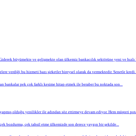
Giderek büyümekte ve gelişmekte olan ülkemiz bankacılık sektörüne yeni ve hızlı bi
lere verdiği bu hizmeti bazı şirketler bireysel olarak da vermektedir. Senetle kredi..
n bankalar pek çok farklı kesime hitap etmek ile beraber bu noktada son...
apmış olduğu yenilikler ile adından söz ettirmeye devam ediyor. Hem müşteri potan
ek bozdurma, çek tahsil etme ülkemizde son derece yaygın bir şekilde...