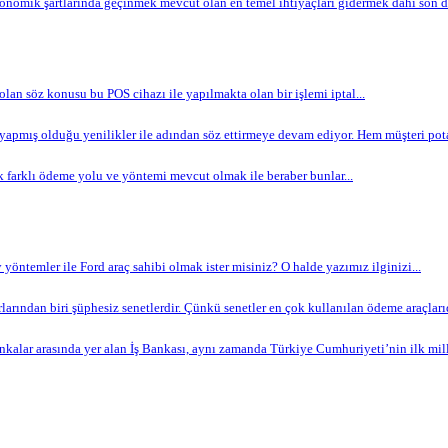
omik şartlarında geçinmek mevcut olan en temel ihtiyaçları gidermek dahi son de
 olan söz konusu bu POS cihazı ile yapılmakta olan bir işlemi iptal...
apmış olduğu yenilikler ile adından söz ettirmeye devam ediyor. Hem müşteri potan
 farklı ödeme yolu ve yöntemi mevcut olmak ile beraber bunlar...
yöntemler ile Ford araç sahibi olmak ister misiniz? O halde yazımız ilginizi...
arından biri şüphesiz senetlerdir. Çünkü senetler en çok kullanılan ödeme araçlarıdır
nkalar arasında yer alan İş Bankası, aynı zamanda Türkiye Cumhuriyeti’nin ilk milli