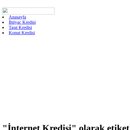
Anasayfa
İhtiyaç Kredisi
Taşıt Kredisi
Konut Kredisi
"İnternet Kredisi"
olarak etiket