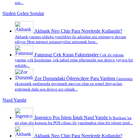
son...
Sizden Gelen Sorular
Akbank Neo Chip Para Nerelerde Kullanılır?
Akbank yapmış olduğu yenilikler ile adından söz ettirmeye devam
ediyor. Hem müşteri potansiyelini arttırmak hem...
Faturasız Çek Kıran Faktoringler
Çek ile ödeme
yapma, çek bozdurma, çek tahsil etme ülkemizde son derece yaygın bir
şekilde...
Zor Durumdaki Öğrencilere Para Yardımı
Günümüz
ekonomik şartlarında geçinmek mevcut olan en temel ihtiyaçları
gidermek dahi son derece zor olmak...
Nasıl Yapılır
İngenico Pos İşlem İptali Nasıl Yapılır
İş Bankası’na
ait olan söz konusu bu POS cihazı ile yapılmakta olan bir işlemi iptal...
Akbank Neo Chip Para Nerelerde Kullanılır?