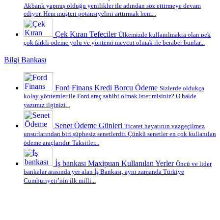
Akbank yapmış olduğu yenilikler ile adından söz ettirmeye devam
ediyor. Hem müşteri potansiyelini arttırmak hem...
Çek Kıran Tefeciler
Ülkemizde kullanılmakta olan pek
çok farklı ödeme yolu ve yöntemi mevcut olmak ile beraber bunlar...
Bilgi Bankası
Ford Finans Kredi Borcu Ödeme
Sizlerde oldukça
kolay yöntemler ile Ford araç sahibi olmak ister misiniz? O halde
yazımız ilginizi...
Senet Ödeme Günleri
Ticaret hayatının vazgeçilmez
unsurlarından biri şüphesiz senetlerdir. Çünkü senetler en çok kullanılan
ödeme araçlarıdır. Taksitler...
İş bankası Maxipuan Kullanılan Yerler
Öncü ve lider
bankalar arasında yer alan İş Bankası, aynı zamanda Türkiye
Cumhuriyeti’nin ilk milli...