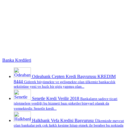
Banka Kredileri
Odeabank Cepten Kredi Başvurusu KREDIM
8444
Giderek büyümekte ve gelişmekte olan ülkemiz bankacılık
sektörüne yeni ve hızlı bir giriş yapmış olan...
Senetle Kredi Verilir 2018
Bankaların sadece ticari
işletmelere verdiği bu hizmeti bazı şirketler bireysel olarak da
vermektedir. Senetle kredi...
Halkbank Vefa Kredisi Başvurusu
Ülkemizde mevcut
olan bankalar pek çok farklı kesime hitap etmek ile beraber bu noktada