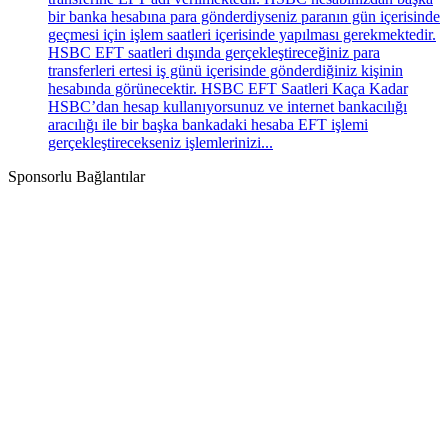
bir banka hesabına para gönderdiyseniz paranın gün içerisinde
geçmesi için işlem saatleri içerisinde yapılması gerekmektedir.
HSBC EFT saatleri dışında gerçekleştireceğiniz para
transferleri ertesi iş günü içerisinde gönderdiğiniz kişinin
hesabında görünecektir. HSBC EFT Saatleri Kaça Kadar
HSBC’dan hesap kullanıyorsunuz ve internet bankacılığı
aracılığı ile bir başka bankadaki hesaba EFT işlemi
gerçekleştirecekseniz işlemlerinizi...
Sponsorlu Bağlantılar