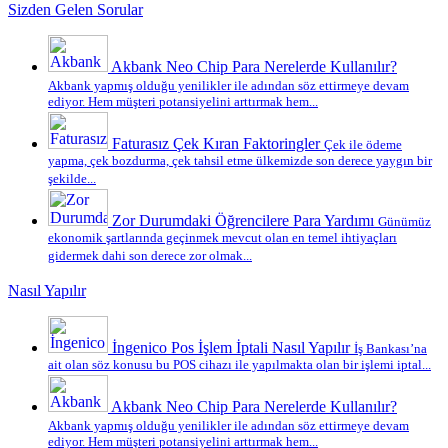
Sizden Gelen Sorular
Akbank Neo Chip Para Nerelerde Kullanılır?
Akbank yapmış olduğu yenilikler ile adından söz ettirmeye devam
ediyor. Hem müşteri potansiyelini arttırmak hem...
Faturasız Çek Kıran Faktoringler
Çek ile ödeme
yapma, çek bozdurma, çek tahsil etme ülkemizde son derece yaygın bir
şekilde...
Zor Durumdaki Öğrencilere Para Yardımı
Günümüz
ekonomik şartlarında geçinmek mevcut olan en temel ihtiyaçları
gidermek dahi son derece zor olmak...
Nasıl Yapılır
İngenico Pos İşlem İptali Nasıl Yapılır
İş Bankası’na
ait olan söz konusu bu POS cihazı ile yapılmakta olan bir işlemi iptal...
Akbank Neo Chip Para Nerelerde Kullanılır?
Akbank yapmış olduğu yenilikler ile adından söz ettirmeye devam
ediyor. Hem müşteri potansiyelini arttırmak hem...