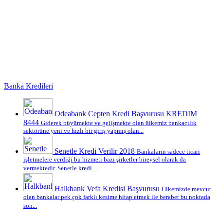
Banka Kredileri
Odeabank Cepten Kredi Başvurusu KREDIM
8444
Giderek büyümekte ve gelişmekte olan ülkemiz bankacılık
sektörüne yeni ve hızlı bir giriş yapmış olan...
Senetle Kredi Verilir 2018
Bankaların sadece ticari
işletmelere verdiği bu hizmeti bazı şirketler bireysel olarak da
vermektedir. Senetle kredi...
Halkbank Vefa Kredisi Başvurusu
Ülkemizde mevcut
olan bankalar pek çok farklı kesime hitap etmek ile beraber bu noktada
son...