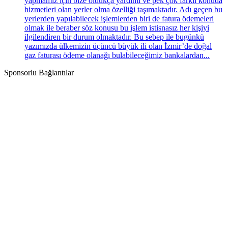
yapmamız için bize oldukça yardımı ve pek çok farklı konuda
hizmetleri olan yerler olma özelliği taşımaktadır. Adı geçen bu
yerlerden yapılabilecek işlemlerden biri de fatura ödemeleri
olmak ile beraber söz konusu bu işlem istisnasız her kişiyi
ilgilendiren bir durum olmaktadır. Bu sebep ile bugünkü
yazımızda ülkemizin üçüncü büyük ili olan İzmir’de doğal
gaz faturası ödeme olanağı bulabileceğimiz bankalardan...
Sponsorlu Bağlantılar