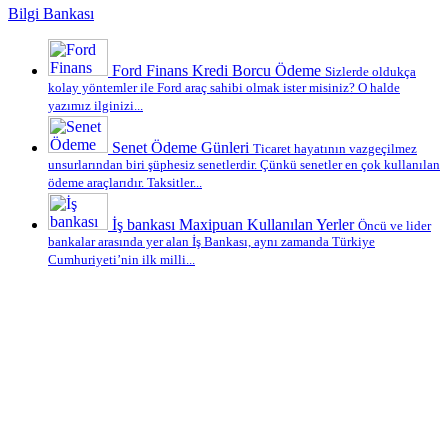
Bilgi Bankası
Ford Finans Kredi Borcu Ödeme
Sizlerde oldukça
kolay yöntemler ile Ford araç sahibi olmak ister misiniz? O halde
yazımız ilginizi...
Senet Ödeme Günleri
Ticaret hayatının vazgeçilmez
unsurlarından biri şüphesiz senetlerdir. Çünkü senetler en çok kullanılan
ödeme araçlarıdır. Taksitler...
İş bankası Maxipuan Kullanılan Yerler
Öncü ve lider
bankalar arasında yer alan İş Bankası, aynı zamanda Türkiye
Cumhuriyeti’nin ilk milli...