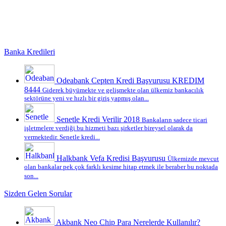
Banka Kredileri
Odeabank Cepten Kredi Başvurusu KREDIM
8444
Giderek büyümekte ve gelişmekte olan ülkemiz bankacılık
sektörüne yeni ve hızlı bir giriş yapmış olan...
Senetle Kredi Verilir 2018
Bankaların sadece ticari
işletmelere verdiği bu hizmeti bazı şirketler bireysel olarak da
vermektedir. Senetle kredi...
Halkbank Vefa Kredisi Başvurusu
Ülkemizde mevcut
olan bankalar pek çok farklı kesime hitap etmek ile beraber bu noktada
son...
Sizden Gelen Sorular
Akbank Neo Chip Para Nerelerde Kullanılır?