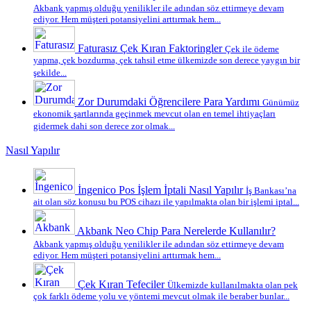
Akbank yapmış olduğu yenilikler ile adından söz ettirmeye devam
ediyor. Hem müşteri potansiyelini arttırmak hem...
Faturasız Çek Kıran Faktoringler
Çek ile ödeme
yapma, çek bozdurma, çek tahsil etme ülkemizde son derece yaygın bir
şekilde...
Zor Durumdaki Öğrencilere Para Yardımı
Günümüz
ekonomik şartlarında geçinmek mevcut olan en temel ihtiyaçları
gidermek dahi son derece zor olmak...
Nasıl Yapılır
İngenico Pos İşlem İptali Nasıl Yapılır
İş Bankası’na
ait olan söz konusu bu POS cihazı ile yapılmakta olan bir işlemi iptal...
Akbank Neo Chip Para Nerelerde Kullanılır?
Akbank yapmış olduğu yenilikler ile adından söz ettirmeye devam
ediyor. Hem müşteri potansiyelini arttırmak hem...
Çek Kıran Tefeciler
Ülkemizde kullanılmakta olan pek
çok farklı ödeme yolu ve yöntemi mevcut olmak ile beraber bunlar...