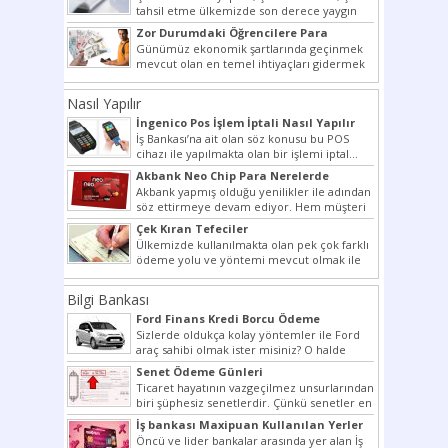
tahsil etme ülkemizde son derece yaygın
bir şekilde...
Zor Durumdaki Öğrencilere Para
Yardımı
Günümüz ekonomik şartlarında geçinmek
mevcut olan en temel ihtiyaçları gidermek
dahi son derece zor olmak...
Nasıl Yapılır
İngenico Pos İşlem İptali Nasıl Yapılır
İş Bankası’na ait olan söz konusu bu POS
cihazı ile yapılmakta olan bir işlemi iptal...
Akbank Neo Chip Para Nerelerde
Kullanılır?
Akbank yapmış olduğu yenilikler ile adından
söz ettirmeye devam ediyor. Hem müşteri
potansiyelini arttırmak hem...
Çek Kıran Tefeciler
Ülkemizde kullanılmakta olan pek çok farklı
ödeme yolu ve yöntemi mevcut olmak ile
beraber bunlar...
Bilgi Bankası
Ford Finans Kredi Borcu Ödeme
Sizlerde oldukça kolay yöntemler ile Ford
araç sahibi olmak ister misiniz? O halde
yazımız ilginizi...
Senet Ödeme Günleri
Ticaret hayatının vazgeçilmez unsurlarından
biri şüphesiz senetlerdir. Çünkü senetler en
çok kullanılan ödeme araçlarıdır. Taksitler...
İş bankası Maxipuan Kullanılan Yerler
Öncü ve lider bankalar arasında yer alan İş