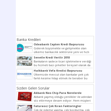
Banka Kredileri
Odeabank Cepten Kredi Başvurusu
KREDIM 8444
Giderek büyümekte ve gelişmekte olan
ülkemiz bankacılık sektörüne yeni ve hızlı
bir giriş yapmış olan...
Senetle Kredi Verilir 2018
Bankaların sadece ticari işletmelere verdiği
bu hizmeti bazı şirketler bireysel olarak da
vermektedir. Senetle kredi...
Halkbank Vefa Kredisi Başvurusu
Ülkemizde mevcut olan bankalar pek çok
farklı kesime hitap etmek ile beraber bu
noktada son...
Sizden Gelen Sorular
Akbank Neo Chip Para Nerelerde
Kullanılır?
Akbank yapmış olduğu yenilikler ile adından
söz ettirmeye devam ediyor. Hem müşteri
potansiyelini arttırmak hem...
Faturasız Çek Kıran Faktoringler
Çek ile ödeme yapma, çek bozdurma, çek