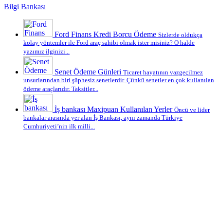
Bilgi Bankası
Ford Finans Kredi Borcu Ödeme
Sizlerde oldukça
kolay yöntemler ile Ford araç sahibi olmak ister misiniz? O halde
yazımız ilginizi...
Senet Ödeme Günleri
Ticaret hayatının vazgeçilmez
unsurlarından biri şüphesiz senetlerdir. Çünkü senetler en çok kullanılan
ödeme araçlarıdır. Taksitler...
İş bankası Maxipuan Kullanılan Yerler
Öncü ve lider
bankalar arasında yer alan İş Bankası, aynı zamanda Türkiye
Cumhuriyeti’nin ilk milli...