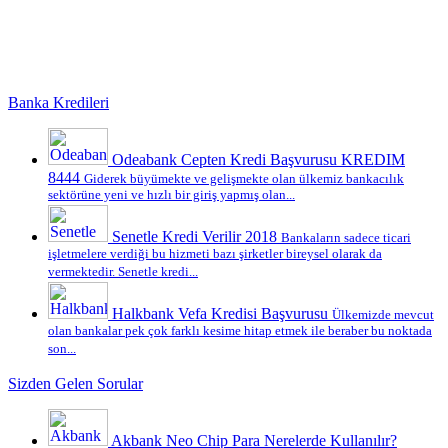
Banka Kredileri
Odeabank Cepten Kredi Başvurusu KREDIM
8444
Giderek büyümekte ve gelişmekte olan ülkemiz bankacılık
sektörüne yeni ve hızlı bir giriş yapmış olan...
Senetle Kredi Verilir 2018
Bankaların sadece ticari
işletmelere verdiği bu hizmeti bazı şirketler bireysel olarak da
vermektedir. Senetle kredi...
Halkbank Vefa Kredisi Başvurusu
Ülkemizde mevcut
olan bankalar pek çok farklı kesime hitap etmek ile beraber bu noktada
son...
Sizden Gelen Sorular
Akbank Neo Chip Para Nerelerde Kullanılır?