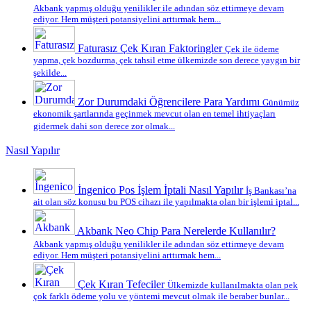
Akbank yapmış olduğu yenilikler ile adından söz ettirmeye devam
ediyor. Hem müşteri potansiyelini arttırmak hem...
Faturasız Çek Kıran Faktoringler
Çek ile ödeme
yapma, çek bozdurma, çek tahsil etme ülkemizde son derece yaygın bir
şekilde...
Zor Durumdaki Öğrencilere Para Yardımı
Günümüz
ekonomik şartlarında geçinmek mevcut olan en temel ihtiyaçları
gidermek dahi son derece zor olmak...
Nasıl Yapılır
İngenico Pos İşlem İptali Nasıl Yapılır
İş Bankası’na
ait olan söz konusu bu POS cihazı ile yapılmakta olan bir işlemi iptal...
Akbank Neo Chip Para Nerelerde Kullanılır?
Akbank yapmış olduğu yenilikler ile adından söz ettirmeye devam
ediyor. Hem müşteri potansiyelini arttırmak hem...
Çek Kıran Tefeciler
Ülkemizde kullanılmakta olan pek
çok farklı ödeme yolu ve yöntemi mevcut olmak ile beraber bunlar...