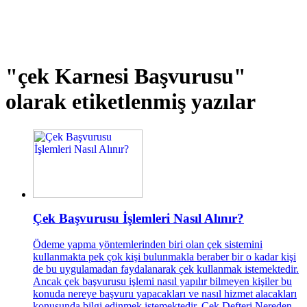
"çek Karnesi Başvurusu"
olarak etiketlenmiş yazılar
Çek Başvurusu İşlemleri Nasıl Alınır?
Ödeme yapma yöntemlerinden biri olan çek sistemini
kullanmakta pek çok kişi bulunmakla beraber bir o kadar kişi
de bu uygulamadan faydalanarak çek kullanmak istemektedir.
Ancak çek başvurusu işlemi nasıl yapılır bilmeyen kişiler bu
konuda nereye başvuru yapacakları ve nasıl hizmet alacakları
konusunda bilgi edinmek istemektedir. Çek Defteri Nereden