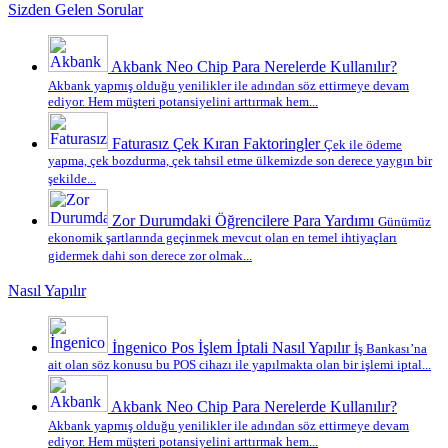
Sizden Gelen Sorular
Akbank Neo Chip Para Nerelerde Kullanılır?
Akbank yapmış olduğu yenilikler ile adından söz ettirmeye devam
ediyor. Hem müşteri potansiyelini arttırmak hem...
Faturasız Çek Kıran Faktoringler
Çek ile ödeme
yapma, çek bozdurma, çek tahsil etme ülkemizde son derece yaygın bir
şekilde...
Zor Durumdaki Öğrencilere Para Yardımı
Günümüz
ekonomik şartlarında geçinmek mevcut olan en temel ihtiyaçları
gidermek dahi son derece zor olmak...
Nasıl Yapılır
İngenico Pos İşlem İptali Nasıl Yapılır
İş Bankası’na
ait olan söz konusu bu POS cihazı ile yapılmakta olan bir işlemi iptal...
Akbank Neo Chip Para Nerelerde Kullanılır?
Akbank yapmış olduğu yenilikler ile adından söz ettirmeye devam
ediyor. Hem müşteri potansiyelini arttırmak hem...