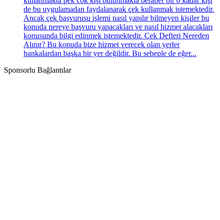
kullanmakta pek çok kişi bulunmakla beraber bir o kadar kişi
de bu uygulamadan faydalanarak çek kullanmak istemektedir.
Ancak çek başvurusu işlemi nasıl yapılır bilmeyen kişiler bu
konuda nereye başvuru yapacakları ve nasıl hizmet alacakları
konusunda bilgi edinmek istemektedir. Çek Defteri Nereden
Alınır? Bu konuda bize hizmet verecek olan yerler
bankalardan başka bir yer değildir. Bu sebeple de eğer...
Sponsorlu Bağlantılar