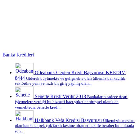
Banka Kredileri
Odeabank Cepten Kredi Başvurusu KREDIM
8444
Giderek büyümekte ve gelişmekte olan ülkemiz bankacılık
sektörüne yeni ve hızlı bir giriş yapmış olan...
Senetle Kredi Verilir 2018
Bankaların sadece ticari
işletmelere verdiği bu hizmeti bazı şirketler bireysel olarak da
vermektedir. Senetle kredi...
Halkbank Vefa Kredisi Başvurusu
Ülkemizde mevcut
olan bankalar pek çok farklı kesime hitap etmek ile beraber bu noktada
son...