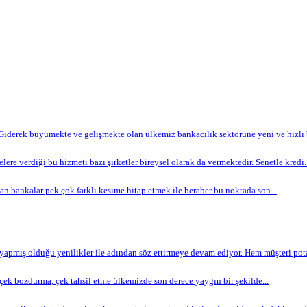
Giderek büyümekte ve gelişmekte olan ülkemiz bankacılık sektörüne yeni ve hızlı bi
lere verdiği bu hizmeti bazı şirketler bireysel olarak da vermektedir. Senetle kredi..
n bankalar pek çok farklı kesime hitap etmek ile beraber bu noktada son...
apmış olduğu yenilikler ile adından söz ettirmeye devam ediyor. Hem müşteri potan
ek bozdurma, çek tahsil etme ülkemizde son derece yaygın bir şekilde...