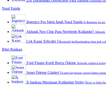
Zor Durumdaki Öğrencilere Para Yardımı
Günümüz ekon
Nasıl Yapılır
İngenico Pos İşlem İptali Nasıl Yapılır
İş Bankası’na ait
Akbank Neo Chip Para Nerelerde Kullanılır?
Akbank y
Çek Kıran Tefeciler
Ülkemizde kullanılmakta olan pek çok
Bilgi Bankası
Ford Finans Kredi Borcu Ödeme
Sizlerde oldukça kolay 
Senet Ödeme Günleri
Ticaret hayatının vazgeçilmez unsurl
İş bankası Maxipuan Kullanılan Yerler
Öncü ve lider ba