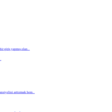
r giriş yapmış olan...
.
siyelini arttırmak hem...