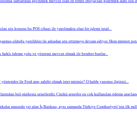
omik şartlarında geçinmek mevcut olan en temel ihtiyaçları gidermek dahi son de
 olan söz konusu bu POS cihazı ile yapılmakta olan bir işlemi iptal...
apmış olduğu yenilikler ile adından söz ettirmeye devam ediyor. Hem müşteri potan
 farklı ödeme yolu ve yöntemi mevcut olmak ile beraber bunlar...
yöntemler ile Ford araç sahibi olmak ister misiniz? O halde yazımız ilginizi...
arından biri şüphesiz senetlerdir. Çünkü senetler en çok kullanılan ödeme araçlarıdır
nkalar arasında yer alan İş Bankası, aynı zamanda Türkiye Cumhuriyeti’nin ilk milli