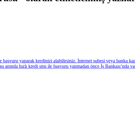
le başvuru yaparak kredinizi alabilirsiniz. İnternet şubesi veya banka k
nkası anında hızlı kredi sms ile başvuru yapmadan önce İş Bankası’nda 