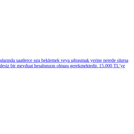
apılarında saatlerce sıra beklemek veya uğraşmak yerine nerede olursa
vadesiz bir mevduat hesabınızın olması gerekmektedir. 15.000 TL’ye