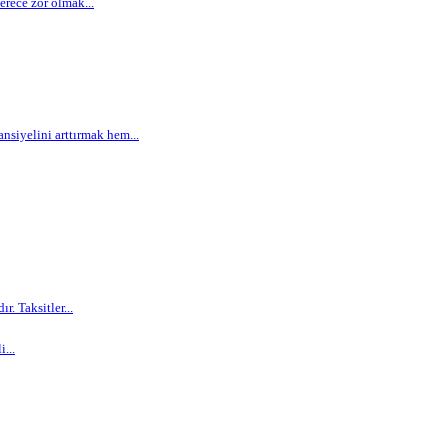
rece zor olmak...
siyelini arttırmak hem...
. Taksitler...
...