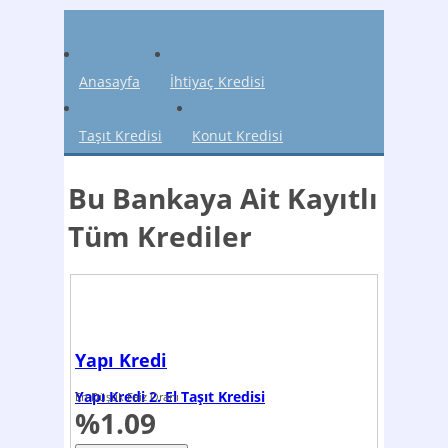
Anasayfa
İhtiyaç Kredisi
Taşıt Kredisi
Konut Kredisi
Bu Bankaya Ait Kayıtlı
Tüm Krediler
Yapı Kredi
Yapı Kredi 2. El Taşıt Kredisi
En Düşük Faiz Oranı
%1.09