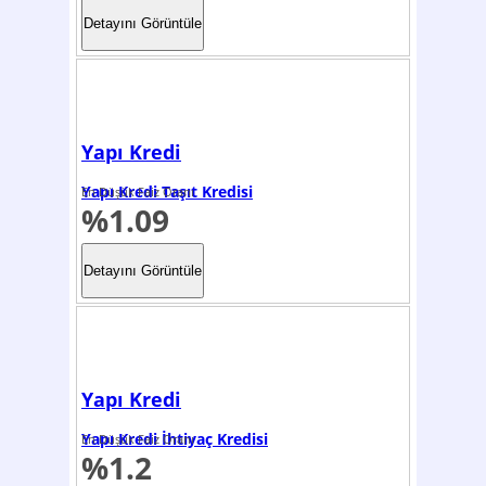
Yapı Kredi
Yapı Kredi Taşıt Kredisi
En Düşük Faiz Oranı
%1.09
Yapı Kredi
Yapı Kredi İhtiyaç Kredisi
En Düşük Faiz Oranı
%1.2