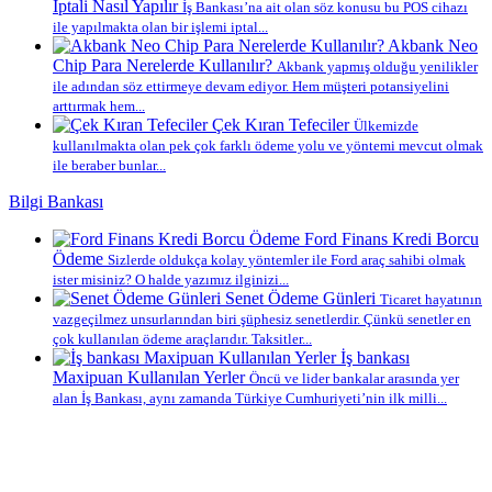
İptali Nasıl Yapılır
İş Bankası’na ait olan söz konusu bu POS cihazı
ile yapılmakta olan bir işlemi iptal...
Akbank Neo
Chip Para Nerelerde Kullanılır?
Akbank yapmış olduğu yenilikler
ile adından söz ettirmeye devam ediyor. Hem müşteri potansiyelini
arttırmak hem...
Çek Kıran Tefeciler
Ülkemizde
kullanılmakta olan pek çok farklı ödeme yolu ve yöntemi mevcut olmak
ile beraber bunlar...
Bilgi Bankası
Ford Finans Kredi Borcu
Ödeme
Sizlerde oldukça kolay yöntemler ile Ford araç sahibi olmak
ister misiniz? O halde yazımız ilginizi...
Senet Ödeme Günleri
Ticaret hayatının
vazgeçilmez unsurlarından biri şüphesiz senetlerdir. Çünkü senetler en
çok kullanılan ödeme araçlarıdır. Taksitler...
İş bankası
Maxipuan Kullanılan Yerler
Öncü ve lider bankalar arasında yer
alan İş Bankası, aynı zamanda Türkiye Cumhuriyeti’nin ilk milli...