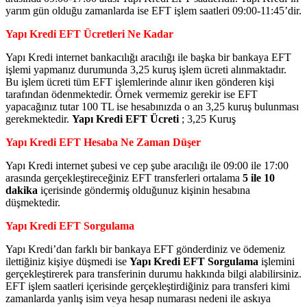
yarım gün olduğu zamanlarda ise EFT işlem saatleri 09:00-11:45’dir.
Yapı Kredi EFT Ücretleri Ne Kadar
Yapı Kredi internet bankacılığı aracılığı ile başka bir bankaya EFT
işlemi yapmanız durumunda 3,25 kuruş işlem ücreti alınmaktadır.
Bu işlem ücreti tüm EFT işlemlerinde alınır iken gönderen kişi
tarafından ödenmektedir. Örnek vermemiz gerekir ise EFT
yapacağınız tutar 100 TL ise hesabınızda o an 3,25 kuruş bulunması
gerekmektedir.
Yapı Kredi EFT Ücreti
; 3,25 Kuruş
Yapı Kredi EFT Hesaba Ne Zaman Düşer
Yapı Kredi internet şubesi ve cep şube aracılığı ile 09:00 ile 17:00
arasında gerçekleştireceğiniz EFT transferleri ortalama
5 ile 10
dakika
içerisinde göndermiş olduğunuz kişinin hesabına
düşmektedir.
Yapı Kredi EFT Sorgulama
Yapı Kredi’dan farklı bir bankaya EFT gönderdiniz ve ödemeniz
ilettiğiniz kişiye düşmedi ise
Yapı Kredi EFT Sorgulama
işlemini
gerçekleştirerek para transferinin durumu hakkında bilgi alabilirsiniz.
EFT işlem saatleri içerisinde gerçekleştirdiğiniz para transferi kimi
zamanlarda yanlış isim veya hesap numarası nedeni ile askıya