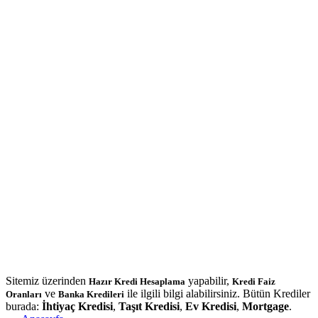
Sitemiz üzerinden
yapabilir,
Hazır Kredi Hesaplama
Kredi Faiz
ve
ile ilgili bilgi alabilirsiniz. Bütün Krediler
Oranları
Banka Kredileri
burada:
İhtiyaç Kredisi
,
Taşıt Kredisi
,
Ev Kredisi
,
Mortgage
.