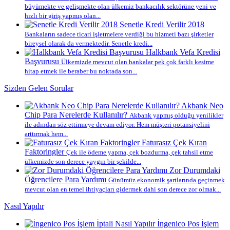
büyümekte ve gelişmekte olan ülkemiz bankacılık sektörüne yeni ve
hızlı bir giriş yapmış olan...
Senetle Kredi Verilir 2018
Bankaların sadece ticari işletmelere verdiği bu hizmeti bazı şirketler
bireysel olarak da vermektedir. Senetle kredi...
Halkbank Vefa Kredisi
Başvurusu
Ülkemizde mevcut olan bankalar pek çok farklı kesime
hitap etmek ile beraber bu noktada son...
Sizden Gelen Sorular
Akbank Neo
Chip Para Nerelerde Kullanılır?
Akbank yapmış olduğu yenilikler
ile adından söz ettirmeye devam ediyor. Hem müşteri potansiyelini
arttırmak hem...
Faturasız Çek Kıran
Faktoringler
Çek ile ödeme yapma, çek bozdurma, çek tahsil etme
ülkemizde son derece yaygın bir şekilde...
Zor Durumdaki
Öğrencilere Para Yardımı
Günümüz ekonomik şartlarında geçinmek
mevcut olan en temel ihtiyaçları gidermek dahi son derece zor olmak...
Nasıl Yapılır
İngenico Pos İşlem