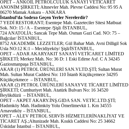
OPET – ANKOİL PETROLCÜLÜK SANAYİ VETİCARET
ANONİM ŞİRKETİ; Altınevler Mah. Plevne Caddesi No: 95 95 A
06270 Mamak Ankara – ANKARA
İstanbul’da Sodexo Geçen Yerler Nerelerdir?
7 YEDİ RESTORANT; Esentepe Mah. Gazeteciler Sitesi Matbuat
Sok. NO: 15 / A – Esentepe /Şişli /İSTANBUL,
724 ANATOLİA; Sancak Tepe Mah. Osman Gazi Cad. NO: 75 –
Bağcılar/ İSTANBUL,
8752 AKADEMİK LEZZETLER; Gül Bahar Mah. Avni Dilligil Sok
Usla NO:12 K:1 – Mecidiyeköy/ Şişli/İSTANBUL,
OPET – ADAR AKARYAKIT SANAYİ VETİCARET LİMİTED
ŞİRKETİ; Merkez Mah. No: 36 D: 1 Eski Edirne Asf. C A 34245
Gaziosmanpaşa İSTANBUL,
AKAR (1) PETROL ÜRÜNLERİ SAN.VLTD.ŞTİ; Sultan Murat
Mah. Sultan Murat Caddesi No: 110 İstanb Küçükçemece 34295
Küçükçekmece – İSTANBUL,
AKAR (2) PETROL ÜRÜNLERİ SANAYVE TİCARET LİMİTED
ŞİRKETİ; Cumhuriyet Mah. Atatürk Bulvarı No: 16 34520
Beylikdüzü – İSTANBUL,
OPET – AKPET AKARY.İNŞ.GIDA SAN. VETİC.LTD.ŞTİ;
Hadımköy Mah. Hadimköy Yolu Ömerlimevkii 1. Km 34555
Arnavutköy – İSTANBUL,
OPET – ALEV PETROL SERVİS HİZMETLERİNAKLİYAT VE
TİCARET AŞ.;Altunizade Mah. Kısıklı Caddesi No: 25 34662
Üsküdar İstanbul – İSTANBUL,