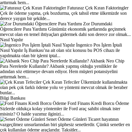
arttırmak hem...
Faturasız Çek Kıran Faktoringler
Çek ile ödeme yapma, çek bozdurma, çek tahsil etme ülkemizde son
derece yaygın bir şekilde...
Zor Durumdaki
Öğrencilere Para Yardımı
Günümüz ekonomik şartlarında geçinmek
mevcut olan en temel ihtiyaçları gidermek dahi son derece zor olmak...
Nasıl Yapılır
İngenico Pos İşlem İptali
Nasıl Yapılır
İş Bankası’na ait olan söz konusu bu POS cihazı ile
yapılmakta olan bir işlemi iptal...
Akbank Neo Chip
Para Nerelerde Kullanılır?
Akbank yapmış olduğu yenilikler ile
adından söz ettirmeye devam ediyor. Hem müşteri potansiyelini
arttırmak hem...
Çek Kıran Tefeciler
Ülkemizde kullanılmakta
olan pek çok farklı ödeme yolu ve yöntemi mevcut olmak ile beraber
bunlar...
Bilgi Bankası
Ford Finans Kredi Borcu Ödeme
Sizlerde oldukça kolay yöntemler ile Ford araç sahibi olmak ister
misiniz? O halde yazımız ilginizi...
Senet Ödeme Günleri
Ticaret hayatının
vazgeçilmez unsurlarından biri şüphesiz senetlerdir. Çünkü senetler en
çok kullanılan ödeme araçlarıdır. Taksitler...