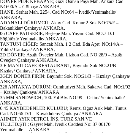
DÖNER PİDE KEBAP YE; Gazi Osman Paşa Mah. Ankara Cad
NO:90/A – Gölbaşı/ ANKARA,
HANE, Serhat Mah. 2254. Cad NO:64 – İvedik/Yenimahalle/
ANKARA,
ADANALI DÜRÜMCÜ; Akay Cad. Konur 2.Sok.NO:75/F –
Bakanlıklar/ Çankaya/ ANKARA,
06 CAFE PATISERIE; Beştepe Mah. Yaşam Cad. NO:7 D:1 –
Söğütözü/ Yenimahalle/ ANKARA,
TANTUNİ CİĞER; Sancak Mah. 1 2 Cad. Eda Aprt. NO:14/A –
Yıldız/ Çankaya/ ANKARA,
2D DÖNER; Aşağı Öveçler Mah. Lizbon Cad. NO:28/9 – Aşağı
Öveçler/ Çankaya/ ANKARA,
3 E MANTI CAFE RESTAURANT; Bayındır Sok.NO:21/B –
Kızılay/ Çankaya/ ANKARA,
3GEN DÖNER FIRIN; Bayındır Sok. NO:21/B – Kızılay/ Çankaya/
ANKARA,
326 ANTAKYA DÜRÜM; Cumhuriyet Mah. Sakarya Cad. NO:1/92
– Kızılay/ Çankaya/ ANKARA,
35 MM SANDWICH; 100. Yıl Blv. NO:99 – Ostim/ Yenimahalle/
ANKARA,
6:45 KAYBEDENLER KULÜBÜ; Remzi Oğuz Arık Mah. Tunus
Cad. NO:66 D:1 – Kavaklıdere/ Çankaya / ANKARA
AHMET AYIK PETROL İNŞ. TURZ.SAN.VE
TİC.LTD.ŞTİ.; Gayret Mah. İvedik Caddesi No: 37 06170
Yenimahalle – ANKARA