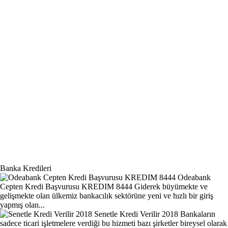
Banka Kredileri
Odeabank
Cepten Kredi Başvurusu KREDIM 8444
Giderek büyümekte ve
gelişmekte olan ülkemiz bankacılık sektörüne yeni ve hızlı bir giriş
yapmış olan...
Senetle Kredi Verilir 2018
Bankaların
sadece ticari işletmelere verdiği bu hizmeti bazı şirketler bireysel olarak