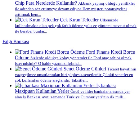
Chip Para Nerelerde Kullanılır?
Akbank yapmış olduğu yenilikler
ile adından söz ettirmeye devam ediyor. Hem müşteri potansiyelini
arttırmak hem...
Çek Kıran Tefeciler
Ülkemizde
kullanılmakta olan pek çok farklı ödeme yolu ve yöntemi mevcut olmak
ile beraber bunlar...
Bilgi Bankası
Ford Finans Kredi Borcu
Ödeme
Sizlerde oldukça kolay yöntemler ile Ford araç sahibi olmak
ister misiniz? O halde yazımız ilginizi...
Senet Ödeme Günleri
Ticaret hayatının
vazgeçilmez unsurlarından biri şüphesiz senetlerdir. Çünkü senetler en
çok kullanılan ödeme araçlarıdır. Taksitler...
İş bankası
Maxipuan Kullanılan Yerler
Öncü ve lider bankalar arasında yer
alan İş Bankası, aynı zamanda Türkiye Cumhuriyeti’nin ilk milli...