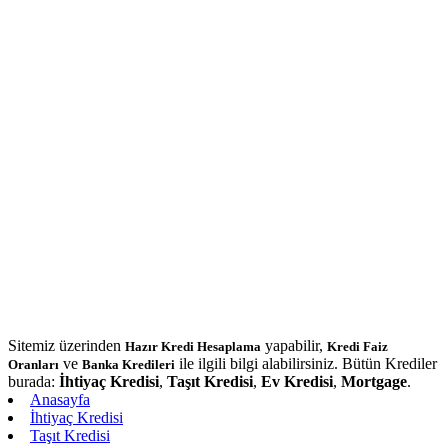
Sitemiz üzerinden
yapabilir,
Hazır Kredi Hesaplama
Kredi Faiz
ve
ile ilgili bilgi alabilirsiniz. Bütün Krediler
Oranları
Banka Kredileri
burada:
İhtiyaç Kredisi
,
Taşıt Kredisi
,
Ev Kredisi
,
Mortgage
.
Anasayfa
İhtiyaç Kredisi
Taşıt Kredisi