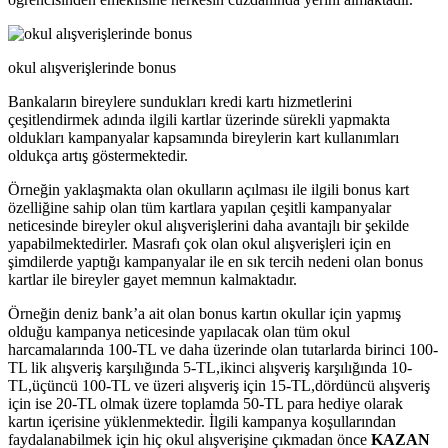
okul alışverişlerinde bonus
Bankaların bireylere sundukları kredi kartı hizmetlerini
çeşitlendirmek adında ilgili kartlar üzerinde sürekli yapmakta
oldukları kampanyalar kapsamında bireylerin kart kullanımları
oldukça artış göstermektedir.
Örneğin yaklaşmakta olan okulların açılması ile ilgili bonus kart
özelliğine sahip olan tüm kartlara yapılan çeşitli kampanyalar
neticesinde bireyler okul alışverişlerini daha avantajlı bir şekilde
yapabilmektedirler. Masrafı çok olan okul alışverişleri için en
şimdilerde yaptığı kampanyalar ile en sık tercih nedeni olan bonus
kartlar ile bireyler gayet memnun kalmaktadır.
Örneğin deniz bank’a ait olan bonus kartın okullar için yapmış
olduğu kampanya neticesinde yapılacak olan tüm okul
harcamalarında 100-TL ve daha üzerinde olan tutarlarda birinci 100-
TL lik alışveriş karşılığında 5-TL,ikinci alışveriş karşılığında 10-
TL,üçüncü 100-TL ve üzeri alışveriş için 15-TL,dördüncü alışveriş
için ise 20-TL olmak üzere toplamda 50-TL para hediye olarak
kartın içerisine yüklenmektedir. İlgili kampanya koşullarından
faydalanabilmek için hiç okul alışverişine çıkmadan önce
KAZAN