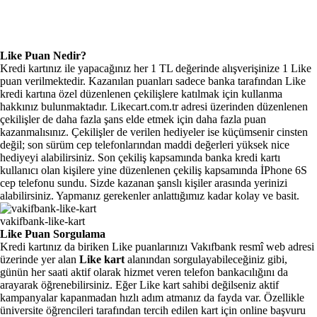
Like Puan Nedir?
Kredi kartınız ile yapacağınız her 1 TL değerinde alışverişinize 1 Like
puan verilmektedir. Kazanılan puanları sadece banka tarafından Like
kredi kartına özel düzenlenen çekilişlere katılmak için kullanma
hakkınız bulunmaktadır. Likecart.com.tr adresi üzerinden düzenlenen
çekilişler de daha fazla şans elde etmek için daha fazla puan
kazanmalısınız. Çekilişler de verilen hediyeler ise küçümsenir cinsten
değil; son sürüm cep telefonlarından maddi değerleri yüksek nice
hediyeyi alabilirsiniz. Son çekiliş kapsamında banka kredi kartı
kullanıcı olan kişilere yine düzenlenen çekiliş kapsamında İPhone 6S
cep telefonu sundu. Sizde kazanan şanslı kişiler arasında yerinizi
alabilirsiniz. Yapmanız gerekenler anlattığımız kadar kolay ve basit.
vakifbank-like-kart
Like Puan Sorgulama
Kredi kartınız da biriken Like puanlarınızı Vakıfbank resmî web adresi
üzerinde yer alan
Like kart
alanından sorgulayabileceğiniz gibi,
günün her saati aktif olarak hizmet veren telefon bankacılığını da
arayarak öğrenebilirsiniz. Eğer Like kart sahibi değilseniz aktif
kampanyalar kapanmadan hızlı adım atmanız da fayda var. Özellikle
üniversite öğrencileri tarafından tercih edilen kart için online başvuru