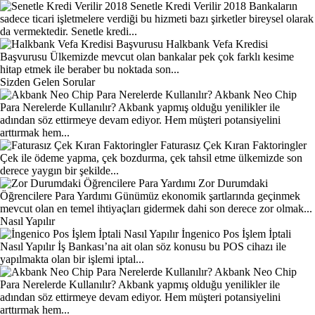
Senetle Kredi Verilir 2018
Bankaların
sadece ticari işletmelere verdiği bu hizmeti bazı şirketler bireysel olarak
da vermektedir. Senetle kredi...
Halkbank Vefa Kredisi
Başvurusu
Ülkemizde mevcut olan bankalar pek çok farklı kesime
hitap etmek ile beraber bu noktada son...
Sizden Gelen Sorular
Akbank Neo Chip
Para Nerelerde Kullanılır?
Akbank yapmış olduğu yenilikler ile
adından söz ettirmeye devam ediyor. Hem müşteri potansiyelini
arttırmak hem...
Faturasız Çek Kıran Faktoringler
Çek ile ödeme yapma, çek bozdurma, çek tahsil etme ülkemizde son
derece yaygın bir şekilde...
Zor Durumdaki
Öğrencilere Para Yardımı
Günümüz ekonomik şartlarında geçinmek
mevcut olan en temel ihtiyaçları gidermek dahi son derece zor olmak...
Nasıl Yapılır
İngenico Pos İşlem İptali
Nasıl Yapılır
İş Bankası’na ait olan söz konusu bu POS cihazı ile
yapılmakta olan bir işlemi iptal...
Akbank Neo Chip
Para Nerelerde Kullanılır?
Akbank yapmış olduğu yenilikler ile
adından söz ettirmeye devam ediyor. Hem müşteri potansiyelini
arttırmak hem...