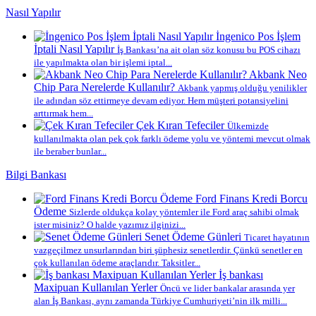
Nasıl Yapılır
İngenico Pos İşlem
İptali Nasıl Yapılır
İş Bankası’na ait olan söz konusu bu POS cihazı
ile yapılmakta olan bir işlemi iptal...
Akbank Neo
Chip Para Nerelerde Kullanılır?
Akbank yapmış olduğu yenilikler
ile adından söz ettirmeye devam ediyor. Hem müşteri potansiyelini
arttırmak hem...
Çek Kıran Tefeciler
Ülkemizde
kullanılmakta olan pek çok farklı ödeme yolu ve yöntemi mevcut olmak
ile beraber bunlar...
Bilgi Bankası
Ford Finans Kredi Borcu
Ödeme
Sizlerde oldukça kolay yöntemler ile Ford araç sahibi olmak
ister misiniz? O halde yazımız ilginizi...
Senet Ödeme Günleri
Ticaret hayatının
vazgeçilmez unsurlarından biri şüphesiz senetlerdir. Çünkü senetler en
çok kullanılan ödeme araçlarıdır. Taksitler...
İş bankası
Maxipuan Kullanılan Yerler
Öncü ve lider bankalar arasında yer
alan İş Bankası, aynı zamanda Türkiye Cumhuriyeti’nin ilk milli...