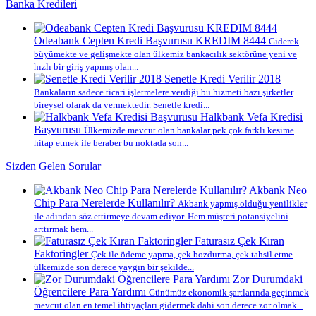
Banka Kredileri
Odeabank Cepten Kredi Başvurusu KREDIM 8444
Giderek
büyümekte ve gelişmekte olan ülkemiz bankacılık sektörüne yeni ve
hızlı bir giriş yapmış olan...
Senetle Kredi Verilir 2018
Bankaların sadece ticari işletmelere verdiği bu hizmeti bazı şirketler
bireysel olarak da vermektedir. Senetle kredi...
Halkbank Vefa Kredisi
Başvurusu
Ülkemizde mevcut olan bankalar pek çok farklı kesime
hitap etmek ile beraber bu noktada son...
Sizden Gelen Sorular
Akbank Neo
Chip Para Nerelerde Kullanılır?
Akbank yapmış olduğu yenilikler
ile adından söz ettirmeye devam ediyor. Hem müşteri potansiyelini
arttırmak hem...
Faturasız Çek Kıran
Faktoringler
Çek ile ödeme yapma, çek bozdurma, çek tahsil etme
ülkemizde son derece yaygın bir şekilde...
Zor Durumdaki
Öğrencilere Para Yardımı
Günümüz ekonomik şartlarında geçinmek
mevcut olan en temel ihtiyaçları gidermek dahi son derece zor olmak...