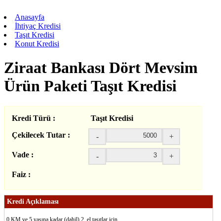
Anasayfa
İhtiyaç Kredisi
Taşıt Kredisi
Konut Kredisi
Ziraat Bankası Dört Mevsim
Ürün Paketi Taşıt Kredisi
Kredi Türü :
Taşıt Kredisi
Çekilecek Tutar :
-
+
Vade :
-
+
Faiz :
Kredi Açıklaması
0 KM ve 5 yaşına kadar (dahil) 2. el taşıtlar için…