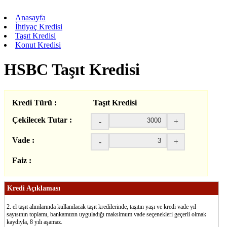
Anasayfa
İhtiyaç Kredisi
Taşıt Kredisi
Konut Kredisi
HSBC Taşıt Kredisi
Kredi Türü :
Taşıt Kredisi
Çekilecek Tutar :
-
+
Vade :
-
+
Faiz :
Kredi Açıklaması
2. el taşıt alımlarında kullanılacak taşıt kredilerinde, taşıtın yaşı ve kredi vade yıl
sayısının toplamı, bankamızın uyguladığı maksimum vade seçenekleri geçerli olmak
kaydıyla, 8 yılı aşamaz.