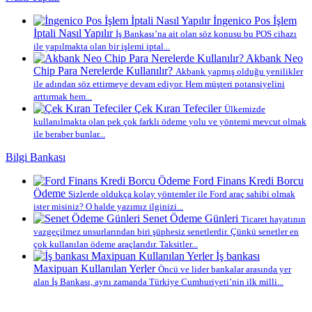
İngenico Pos İşlem
İptali Nasıl Yapılır
İş Bankası’na ait olan söz konusu bu POS cihazı
ile yapılmakta olan bir işlemi iptal...
Akbank Neo
Chip Para Nerelerde Kullanılır?
Akbank yapmış olduğu yenilikler
ile adından söz ettirmeye devam ediyor. Hem müşteri potansiyelini
arttırmak hem...
Çek Kıran Tefeciler
Ülkemizde
kullanılmakta olan pek çok farklı ödeme yolu ve yöntemi mevcut olmak
ile beraber bunlar...
Bilgi Bankası
Ford Finans Kredi Borcu
Ödeme
Sizlerde oldukça kolay yöntemler ile Ford araç sahibi olmak
ister misiniz? O halde yazımız ilginizi...
Senet Ödeme Günleri
Ticaret hayatının
vazgeçilmez unsurlarından biri şüphesiz senetlerdir. Çünkü senetler en
çok kullanılan ödeme araçlarıdır. Taksitler...
İş bankası
Maxipuan Kullanılan Yerler
Öncü ve lider bankalar arasında yer
alan İş Bankası, aynı zamanda Türkiye Cumhuriyeti’nin ilk milli...