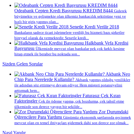
Odeabank Cepten Kredi Başvurusu KREDIM 8444
Giderek
büyümekte ve gelişmekte olan ülkemiz bankacılık sektörüne yeni ve
hızlı bir giriş yapmış olan...
Senetle Kredi Verilir 2018
Bankaların sadece ticari işletmelere verdiği bu hizmeti bazı şirketler
bireysel olarak da vermektedir. Senetle kredi...
Halkbank Vefa Kredisi
Başvurusu
Ülkemizde mevcut olan bankalar pek çok farklı kesime
hitap etmek ile beraber bu noktada son...
Sizden Gelen Sorular
Akbank Neo
Chip Para Nerelerde Kullanılır?
Akbank yapmış olduğu yenilikler
ile adından söz ettirmeye devam ediyor. Hem müşteri potansiyelini
arttırmak hem...
Faturasız Çek Kıran
Faktoringler
Çek ile ödeme yapma, çek bozdurma, çek tahsil etme
ülkemizde son derece yaygın bir şekilde...
Zor Durumdaki
Öğrencilere Para Yardımı
Günümüz ekonomik şartlarında geçinmek
mevcut olan en temel ihtiyaçları gidermek dahi son derece zor olmak...
Nasıl Yapılır