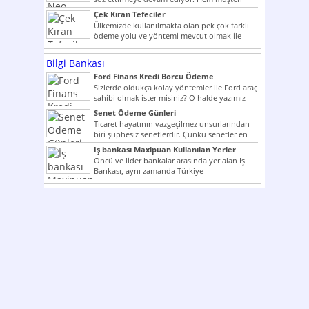
potansiyelini arttırmak hem...
Çek Kıran Tefeciler
Ülkemizde kullanılmakta olan pek çok farklı
ödeme yolu ve yöntemi mevcut olmak ile
beraber bunlar...
Bilgi Bankası
Ford Finans Kredi Borcu Ödeme
Sizlerde oldukça kolay yöntemler ile Ford araç
sahibi olmak ister misiniz? O halde yazımız
ilginizi...
Senet Ödeme Günleri
Ticaret hayatının vazgeçilmez unsurlarından
biri şüphesiz senetlerdir. Çünkü senetler en
çok kullanılan ödeme araçlarıdır. Taksitler...
İş bankası Maxipuan Kullanılan Yerler
Öncü ve lider bankalar arasında yer alan İş
Bankası, aynı zamanda Türkiye
Cumhuriyeti’nin ilk milli...