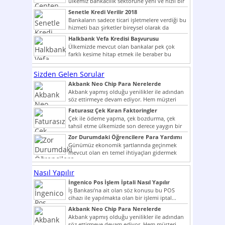
ülkemiz bankacılık sektörüne yeni ve hızlı bir
giriş yapmış olan...
Senetle Kredi Verilir 2018
Bankaların sadece ticari işletmelere verdiği bu
hizmeti bazı şirketler bireysel olarak da
vermektedir. Senetle kredi...
Halkbank Vefa Kredisi Başvurusu
Ülkemizde mevcut olan bankalar pek çok
farklı kesime hitap etmek ile beraber bu
noktada son...
Sizden Gelen Sorular
Akbank Neo Chip Para Nerelerde
Kullanılır?
Akbank yapmış olduğu yenilikler ile adından
söz ettirmeye devam ediyor. Hem müşteri
potansiyelini arttırmak hem...
Faturasız Çek Kıran Faktoringler
Çek ile ödeme yapma, çek bozdurma, çek
tahsil etme ülkemizde son derece yaygın bir
şekilde...
Zor Durumdaki Öğrencilere Para Yardımı
Günümüz ekonomik şartlarında geçinmek
mevcut olan en temel ihtiyaçları gidermek
dahi son derece zor olmak...
Nasıl Yapılır
İngenico Pos İşlem İptali Nasıl Yapılır
İş Bankası’na ait olan söz konusu bu POS
cihazı ile yapılmakta olan bir işlemi iptal...
Akbank Neo Chip Para Nerelerde
Kullanılır?
Akbank yapmış olduğu yenilikler ile adından
söz ettirmeye devam ediyor. Hem müşteri