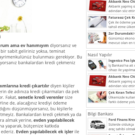
Akbank Neo Chi
Kullanılır?
Akbank yapmış ol
adından söz ett
müşteri potansiye
Faturasız Çek K
Çek ile ödeme y
tahsil etme ülke
bir şekilde...
Zor Durumdaki 
i
Yardımı
Günümüz ekonomi
mevcut olan en t
yorum ama ev hanımıyım
diyorsanız ve
dahi son derece 
ir sabit geliriniz yoksa, teminat
Nasıl Yapılır
gayrimenkulünüz bulunması gerekiyor. Bu
İngenico Pos İşl
yorsanız bankalardan kredi çekmeniz
İş Bankası’na ai
.
cihazı ile yapılma
Akbank Neo Chi
Kullanılır?
Akbank yapmış ol
ımlarına kredi çıkartılır
diyen kişiler
adından söz ett
müşteri potansiye
erin de adınıza kredi çıkarmaları da pek
Çek Kıran Tefeci
. Fakat,
senetle kredi verenler
size
Ülkemizde kullan
farklı ödeme yo
. Yine de, alacağınız krediyi ödeme
olmak ile beraber
ığını düşünmüyorsanız, bu kişilerle
Bilgi Bankası
 etmeyiz. Bankalardan kredi çekmek ya da
ara almak yerine,
evden yapılabilecek
Ford Finans Kr
Sizlerde oldukça
ırma yaparak, bütçenize katkıda
araç sahibi olmak
 ederiz.
Evden yapılabilecek ek işler
ile
yazımız ilginizi...