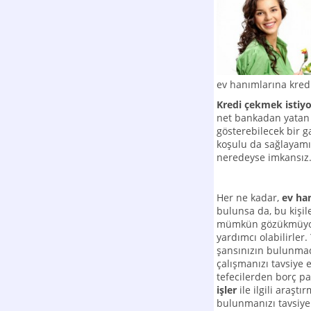
ev hanımlarına kred
Kredi çekmek isti
net bankadan yatan b
gösterebilecek bir 
koşulu da sağlayamı
neredeyse imkansız
Her ne kadar,
ev han
bulunsa da, bu kişil
mümkün gözükmüyor
yardımcı olabilirler
şansınızın bulunmad
çalışmanızı tavsiye
tefecilerden borç p
işler
ile ilgili araşt
bulunmanızı tavsiye