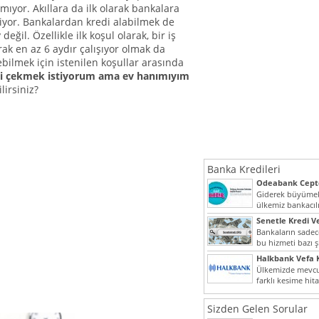
lmıyor. Akıllara da ilk olarak bankalara
yor. Bankalardan kredi alabilmek de
değil. Özellikle ilk koşul olarak, bir iş
rak en az 6 aydır çalışıyor olmak da
ilmek için istenilen koşullar arasında
i çekmek istiyorum ama ev hanımıyım
lirsiniz?
Banka Kredileri
Odeabank Cepte
KREDIM 8444
Giderek büyümek
ülkemiz bankacılı
bir giriş yapmış o
Senetle Kredi Ve
Bankaların sadece
bu hizmeti bazı ş
vermektedir. Sene
Halkbank Vefa K
Ülkemizde mevcu
farklı kesime hit
noktada son...
Sizden Gelen Sorular