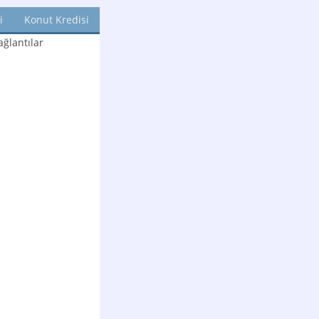
i
Konut Kredisi
ğlantılar