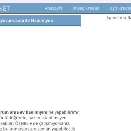
Anasayfa
İhtiyaç Kredisi
Taşıt Kredis
Sponsorlu Ba
tiyorum ama Ev Hanımıyım
yorum ama ev hanımıyım
ne yapabilirim?
şünüldüğünde, bazen istenilmeyen
kabilir. Özellikle de çalışmıyorsanız,
niz bulunmuyorsa, o zaman yapabilecek