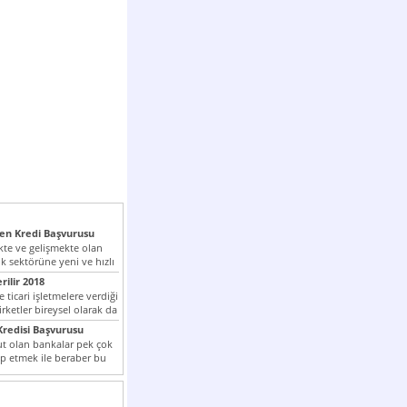
n Kredi Başvurusu
te ve gelişmekte olan
k sektörüne yeni ve hızlı
lan...
rilir 2018
 ticari işletmelere verdiği
irketler bireysel olarak da
tle kredi...
redisi Başvurusu
t olan bankalar pek çok
ap etmek ile beraber bu