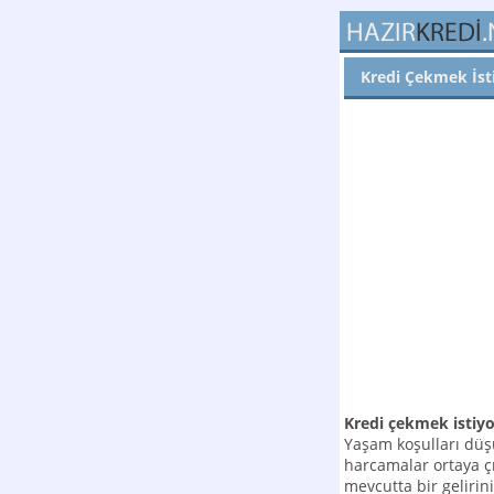
Kredi Çekmek İs
Kredi çekmek isti
Yaşam koşulları dü
harcamalar ortaya çı
mevcutta bir geliri