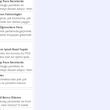
p Para Nerelerde
duğu yenilikler ile
irmeye devam ediyor. Hem
lini arttırmak hem...
ıran Faktoringler
apma, çek bozdurma, çek
mizde son derece yaygın
Öğrencilere Para
k şartlarında geçinmek
emel ihtiyaçları gidermek
zor olmak...
em İptali Nasıl Yapılır
t olan söz konusu bu POS
kta olan bir işlemi iptal...
p Para Nerelerde
duğu yenilikler ile
irmeye devam ediyor. Hem
lini arttırmak hem...
ler
ılmakta olan pek çok
lu ve yöntemi mevcut
 bunlar...
edi Borcu Ödeme
 kolay yöntemler ile Ford
 ister misiniz? O halde