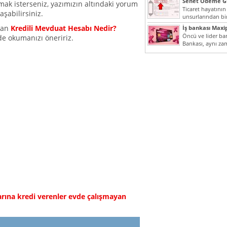
Senet Ödeme Gü
 almak isterseniz, yazımızın altındaki yorum
Ticaret hayatının
şabilirsiniz.
unsurlarından bir
Çünkü senetler e
olan
Kredili Mevduat Hesabı Nedir?
İş bankası Maxi
araçlarıdır. Taksitl
Öncü ve lider ban
de okumanızı öneririz.
Bankası, aynı za
Cumhuriyeti’nin il
rına kredi verenler
evde çalışmayan