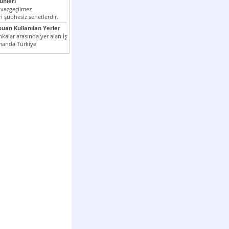
nleri
 vazgeçilmez
i şüphesiz senetlerdir.
n çok kullanılan ödeme
puan Kullanılan Yerler
er...
kalar arasında yer alan İş
manda Türkiye
k milli...