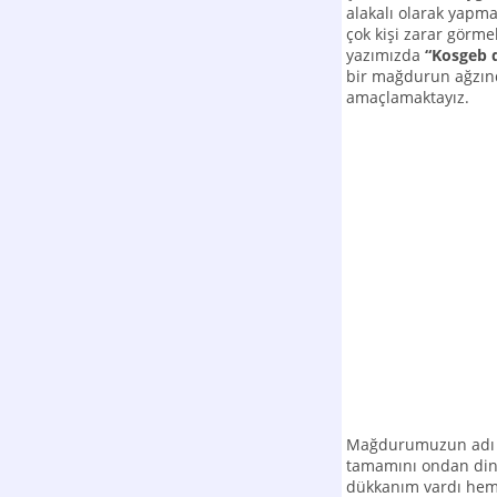
alakalı olarak yapma
çok kişi zarar görm
yazımızda
“Kosgeb do
bir mağdurun ağzınd
amaçlamaktayız.
Mağdurumuzun adı G
tamamını ondan dinle
dükkanım vardı hem 