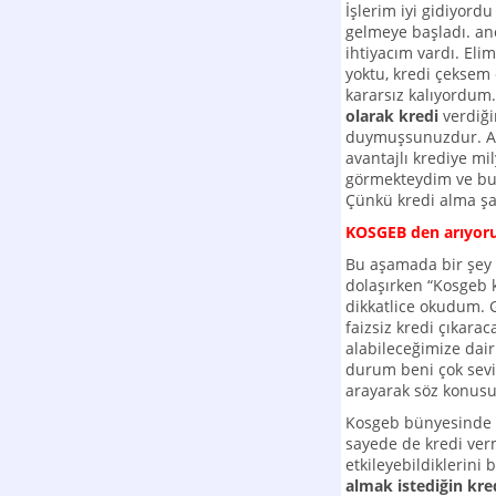
İşlerim iyi gidiyor
gelmeye başladı. an
ihtiyacım vardı. Eli
yoktu, kredi çekse
kararsız kalıyordu
olarak kredi
verdiği
duymuşsunuzdur. An
avantajlı krediye m
görmekteydim ve bu
Çünkü kredi alma şa
KOSGEB den arıyor
Bu aşamada bir şey
dolaşırken “Kosgeb k
dikkatlice okudum. G
faizsiz kredi çıkara
alabileceğimize dair
durum beni çok sevi
arayarak söz konusu 
Kosgeb bünyesinde b
sayede de kredi ver
etkileyebildiklerini 
almak istediğin kr