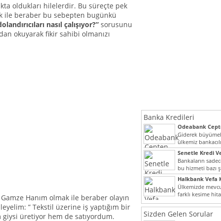
kta oldukları hilelerdir. Bu süreçte pek
ek ile beraber bu sebepten bugünkü
landırıcıları nasıl çalışıyor?”
sorusunu
an okuyarak fikir sahibi olmanızı
Banka Kredileri
Odeabank Cepte
KREDIM 8444
Giderek büyümek
ülkemiz bankacılı
bir giriş yapmış o
Senetle Kredi Ve
Bankaların sadece
bu hizmeti bazı ş
vermektedir. Sene
Halkbank Vefa K
Ülkemizde mevcu
farklı kesime hit
amze Hanım olmak ile beraber olayın
noktada son...
yelim: ” Tekstil üzerine iş yaptığım bir
Sizden Gelen Sorular
giysi üretiyor hem de satıyordum.