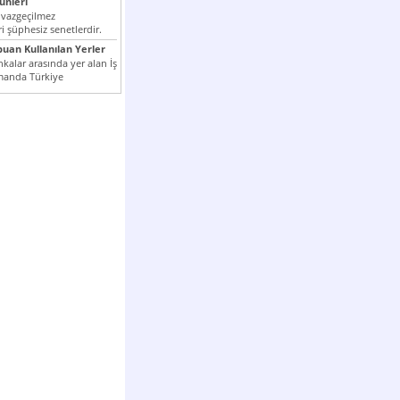
nleri
 vazgeçilmez
i şüphesiz senetlerdir.
n çok kullanılan ödeme
puan Kullanılan Yerler
er...
kalar arasında yer alan İş
manda Türkiye
k milli...