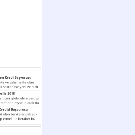
n Kredi Başvurusu
te ve gelişmekte olan
k sektörüne yeni ve hızlı
lan...
rilir 2018
 ticari işletmelere verdiği
irketler bireysel olarak da
tle kredi...
redisi Başvurusu
t olan bankalar pek çok
ap etmek ile beraber bu