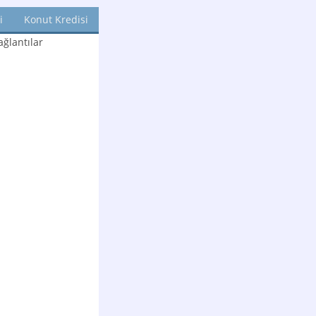
i
Konut Kredisi
ğlantılar