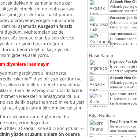
Akbank Neo Chi
du ancak dükkanım zamanla bana dar
Kullanılır?
Akbank yapmış ol
cak genişletmek için de toplu paraya
adından söz ett
mde işimi görecek kadar nakit param
müşteri potansiye
Faturasız Çek K
m ödeyip ödeyemeyeceğim konusunda
Çek ile ödeme y
m. Tam bu aşamada
Kosgeb’in faizsiz
tahsil etme ülke
ni duydum. Muhtemelen siz de
bir şekilde...
Zor Durumdaki 
cak söz konusu olan bu son derece
Yardımı
Günümüz ekonomi
ilyonlarca kişinin başvurduğunu
mevcut olan en t
dahi son derece 
 durum benim keyfimi kaçırıyordu.
nsım giderek azalıyordu.
Nasıl Yapılır
İngenico Pos İşl
um diyenlere inanmayın
İş Bankası’na ai
cihazı ile yapılma
 yapmam gerekiyordu. İnternette
Akbank Neo Chi
redisi çıkarılır?” diye bir yazı gördüm ve
Kullanılır?
Akbank yapmış ol
erçekten de belli bir bedel karşılığında
adından söz ett
caklarını hem de istediğimiz tutarda kredi
müşteri potansiye
Çek Kıran Tefeci
 hizmet vereceklerini anlatıyorlardı. Bu
Ülkemizde kullan
ndirse de ilk başta inanmadım ve bu yeri
farklı ödeme yo
işi nasıl yaptıklarını öğrenmeye çalıştım.
olmak ile beraber
Bilgi Bankası
ir ortaklarını var olduğunu ve bu
Ford Finans Kr
me süreçlerini doğrudan
Sizlerde oldukça
belirttiler. O kadar ikna edici konuştular ki
araç sahibi olmak
edinin yüzde otuzunu onlara ön ödeme
yazımız ilginizi...