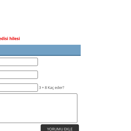
disi hilesi
3 + 8 Kaç eder?