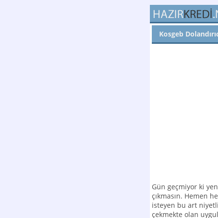
Kosgeb Dolandırıcı
Gün geçmiyor ki yeni
çıkmasın. Hemen he
isteyen bu art niyet
çekmekte olan uygul