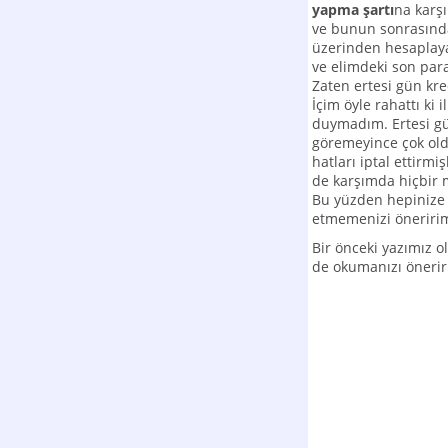
yapma şartı
na karşı
ve bunun sonrasında 
üzerinden hesaplaya
ve elimdeki son par
Zaten ertesi gün kre
İçim öyle rahattı ki 
duymadım. Ertesi gü
göremeyince çok ol
hatları iptal ettir
de karşımda hiçbir
Bu yüzden hepinize b
etmemenizi öneririm
Bir önceki yazımız 
de okumanızı önerir