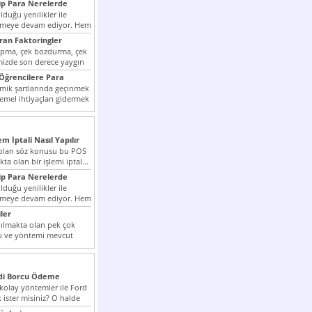
p Para Nerelerde
duğu yenilikler ile
irmeye devam ediyor. Hem
lini arttırmak hem...
ıran Faktoringler
apma, çek bozdurma, çek
mizde son derece yaygın
Öğrencilere Para
k şartlarında geçinmek
emel ihtiyaçları gidermek
zor olmak...
em İptali Nasıl Yapılır
t olan söz konusu bu POS
kta olan bir işlemi iptal...
p Para Nerelerde
duğu yenilikler ile
irmeye devam ediyor. Hem
lini arttırmak hem...
ler
ılmakta olan pek çok
lu ve yöntemi mevcut
 bunlar...
edi Borcu Ödeme
 kolay yöntemler ile Ford
 ister misiniz? O halde