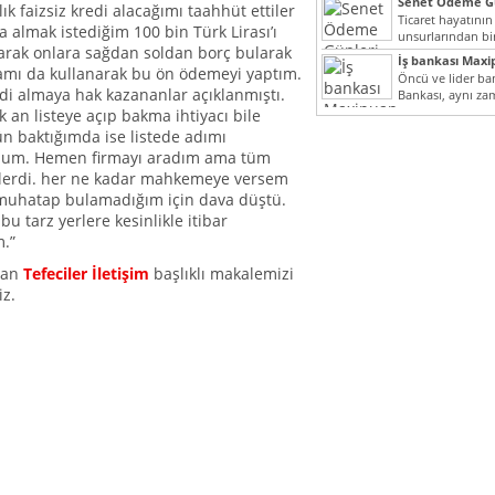
Senet Ödeme Gü
lık faizsiz kredi alacağımı taahhüt ettiler
Ticaret hayatının
almak istediğim 100 bin Türk Lirası’ı
unsurlarından bir
rak onlara sağdan soldan borç bularak
Çünkü senetler e
İş bankası Maxi
araçlarıdır. Taksitl
amı da kullanarak bu ön ödemeyi yaptım.
Öncü ve lider ban
di almaya hak kazananlar açıklanmıştı.
Bankası, aynı za
Cumhuriyeti’nin il
ilk an listeye açıp bakma ihtiyacı bile
n baktığımda ise listede adımı
dum. Hemen firmayı aradım ama tüm
mişlerdi. her ne kadar mahkemeye versem
 muhatap bulamadığım için dava düştü.
u tarz yerlere kesinlikle itibar
.”
olan
Tefeciler İletişim
başlıklı makalemizi
iz.