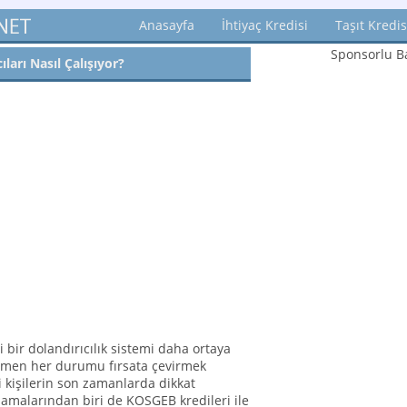
Anasayfa
İhtiyaç Kredisi
Taşıt Kredis
Sponsorlu Ba
ları Nasıl Çalışıyor?
 bir dolandırıcılık sistemi daha ortaya
men her durumu fırsata çevirmek
li kişilerin son zamanlarda dikkat
amalarından biri de KOSGEB kredileri ile