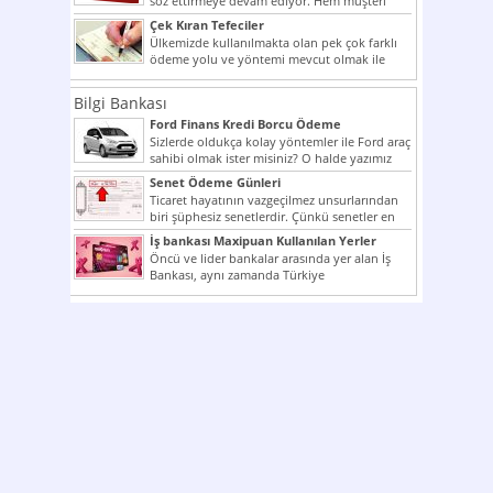
söz ettirmeye devam ediyor. Hem müşteri
potansiyelini arttırmak hem...
Çek Kıran Tefeciler
Ülkemizde kullanılmakta olan pek çok farklı
ödeme yolu ve yöntemi mevcut olmak ile
beraber bunlar...
Bilgi Bankası
Ford Finans Kredi Borcu Ödeme
Sizlerde oldukça kolay yöntemler ile Ford araç
sahibi olmak ister misiniz? O halde yazımız
ilginizi...
Senet Ödeme Günleri
Ticaret hayatının vazgeçilmez unsurlarından
biri şüphesiz senetlerdir. Çünkü senetler en
çok kullanılan ödeme araçlarıdır. Taksitler...
İş bankası Maxipuan Kullanılan Yerler
Öncü ve lider bankalar arasında yer alan İş
Bankası, aynı zamanda Türkiye
Cumhuriyeti’nin ilk milli...