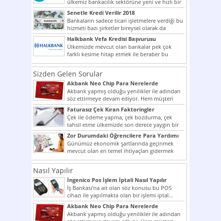
ülkemiz bankacılık sektörüne yeni ve hızlı bir
giriş yapmış olan...
Senetle Kredi Verilir 2018
Bankaların sadece ticari işletmelere verdiği bu
hizmeti bazı şirketler bireysel olarak da
vermektedir. Senetle kredi...
Halkbank Vefa Kredisi Başvurusu
Ülkemizde mevcut olan bankalar pek çok
farklı kesime hitap etmek ile beraber bu
noktada son...
Sizden Gelen Sorular
Akbank Neo Chip Para Nerelerde
Kullanılır?
Akbank yapmış olduğu yenilikler ile adından
söz ettirmeye devam ediyor. Hem müşteri
potansiyelini arttırmak hem...
Faturasız Çek Kıran Faktoringler
Çek ile ödeme yapma, çek bozdurma, çek
tahsil etme ülkemizde son derece yaygın bir
şekilde...
Zor Durumdaki Öğrencilere Para Yardımı
Günümüz ekonomik şartlarında geçinmek
mevcut olan en temel ihtiyaçları gidermek
dahi son derece zor olmak...
Nasıl Yapılır
İngenico Pos İşlem İptali Nasıl Yapılır
İş Bankası’na ait olan söz konusu bu POS
cihazı ile yapılmakta olan bir işlemi iptal...
Akbank Neo Chip Para Nerelerde
Kullanılır?
Akbank yapmış olduğu yenilikler ile adından