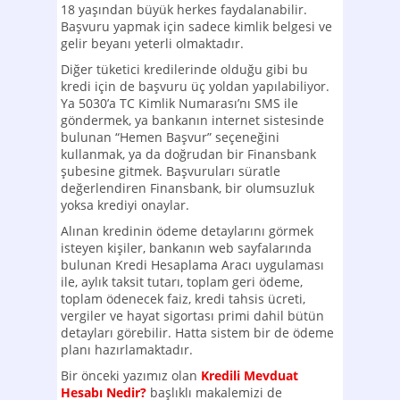
18 yaşından büyük herkes faydalanabilir.
Başvuru yapmak için sadece kimlik belgesi ve
gelir beyanı yeterli olmaktadır.
Diğer tüketici kredilerinde olduğu gibi bu
kredi için de başvuru üç yoldan yapılabiliyor.
Ya 5030’a TC Kimlik Numarası’nı SMS ile
göndermek, ya bankanın internet sistesinde
bulunan “Hemen Başvur” seçeneğini
kullanmak, ya da doğrudan bir Finansbank
şubesine gitmek. Başvuruları süratle
değerlendiren Finansbank, bir olumsuzluk
yoksa krediyi onaylar.
Alınan kredinin ödeme detaylarını görmek
isteyen kişiler, bankanın web sayfalarında
bulunan Kredi Hesaplama Aracı uygulaması
ile, aylık taksit tutarı, toplam geri ödeme,
toplam ödenecek faiz, kredi tahsis ücreti,
vergiler ve hayat sigortası primi dahil bütün
detayları görebilir. Hatta sistem bir de ödeme
planı hazırlamaktadır.
Bir önceki yazımız olan
Kredili Mevduat
Hesabı Nedir?
başlıklı makalemizi de