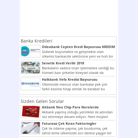
Banka Kredileri
Odeabank Cepten Kredi Başvurusu KREDIM
8444
Giderek büyümekte ve gelişmekte olan
ülkemiz bankacılık sektörüne yeni ve hızlı bir
giriş yapmış olan...
Senetle Kredi Verilir 2018
Bankaların sadece ticari işletmelere verdiği bu
hizmeti bazı şirketler bireysel olarak da
vermektedir. Senetle kredi...
Halkbank Vefa Kredisi Başvurusu
Ülkemizde mevcut olan bankalar pek çok
farklı kesime hitap etmek ile beraber bu
noktada son...
Sizden Gelen Sorular
Akbank Neo Chip Para Nerelerde
Kullanılır?
Akbank yapmış olduğu yenilikler ile adından
söz ettirmeye devam ediyor. Hem müşteri
potansiyelini arttırmak hem...
Faturasız Çek Kıran Faktoringler
Çek ile ödeme yapma, çek bozdurma, çek
tahsil etme ülkemizde son derece yaygın bir
şekilde...