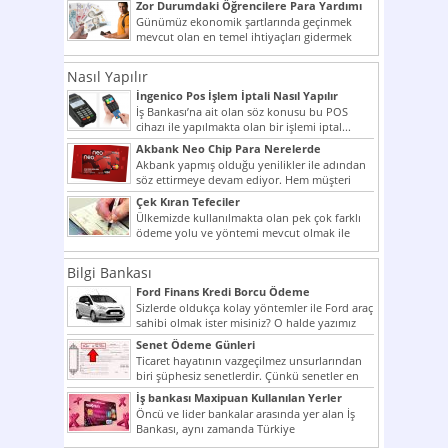
Zor Durumdaki Öğrencilere Para Yardımı
Günümüz ekonomik şartlarında geçinmek
mevcut olan en temel ihtiyaçları gidermek
dahi son derece zor olmak...
Nasıl Yapılır
İngenico Pos İşlem İptali Nasıl Yapılır
İş Bankası’na ait olan söz konusu bu POS
cihazı ile yapılmakta olan bir işlemi iptal...
Akbank Neo Chip Para Nerelerde
Kullanılır?
Akbank yapmış olduğu yenilikler ile adından
söz ettirmeye devam ediyor. Hem müşteri
potansiyelini arttırmak hem...
Çek Kıran Tefeciler
Ülkemizde kullanılmakta olan pek çok farklı
ödeme yolu ve yöntemi mevcut olmak ile
beraber bunlar...
Bilgi Bankası
Ford Finans Kredi Borcu Ödeme
Sizlerde oldukça kolay yöntemler ile Ford araç
sahibi olmak ister misiniz? O halde yazımız
ilginizi...
Senet Ödeme Günleri
Ticaret hayatının vazgeçilmez unsurlarından
biri şüphesiz senetlerdir. Çünkü senetler en
çok kullanılan ödeme araçlarıdır. Taksitler...
İş bankası Maxipuan Kullanılan Yerler
Öncü ve lider bankalar arasında yer alan İş
Bankası, aynı zamanda Türkiye
Cumhuriyeti’nin ilk milli...