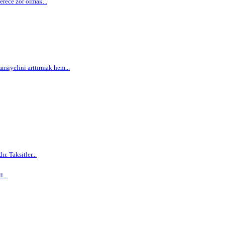
rece zor olmak...
siyelini arttırmak hem...
. Taksitler...
...