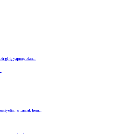
r giriş yapmış olan...
.
siyelini arttırmak hem...