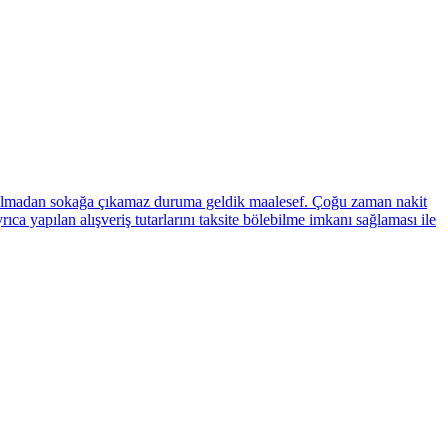
ar olmadan sokağa çıkamaz duruma geldik maalesef. Çoğu zaman nakit
ıca yapılan alışveriş tutarlarını taksite bölebilme imkanı sağlaması ile