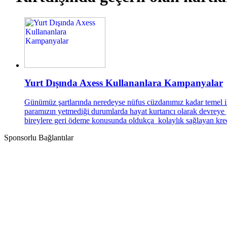
Yurt Dışında Axess Kullananlara Kampanyalar
Günümüz şartlarında neredeyse nüfus cüzdanımız kadar temel ih
paramızın yetmediği durumlarda hayat kurtarıcı olarak devreye gir
bireylere geri ödeme konusunda oldukça kolaylık sağlayan kred
Sponsorlu Bağlantılar