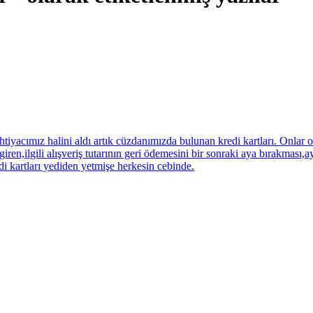
tiyacımız halini aldı artık cüzdanımızda bulunan kredi kartları. Onl
en,ilgili alışveriş tutarının geri ödemesini bir sonraki aya bırakması,ayr
i kartları yediden yetmişe herkesin cebinde.