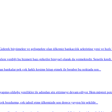
Giderek büyümekte ve gelişmekte olan ülkemiz bankacılık sektörüne yeni ve hızlı bi
lere verdiği bu hizmeti bazı şirketler bireysel olarak da vermektedir. Senetle kredi..
n bankalar pek çok farklı kesime hitap etmek ile beraber bu noktada son...
apmış olduğu yenilikler ile adından söz ettirmeye devam ediyor. Hem müşteri potan
ek bozdurma, çek tahsil etme ülkemizde son derece yaygın bir şekilde...