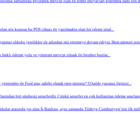
omik şartlarında geçinmek mevcut olan en temel ihtiyaçları gidermek dahi son de
 olan söz konusu bu POS cihazı ile yapılmakta olan bir işlemi iptal...
apmış olduğu yenilikler ile adından söz ettirmeye devam ediyor. Hem müşteri potan
 farklı ödeme yolu ve yöntemi mevcut olmak ile beraber bunlar...
yöntemler ile Ford araç sahibi olmak ister misiniz? O halde yazımız ilginizi...
arından biri şüphesiz senetlerdir. Çünkü senetler en çok kullanılan ödeme araçlarıdır
nkalar arasında yer alan İş Bankası, aynı zamanda Türkiye Cumhuriyeti’nin ilk milli