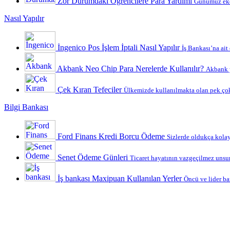
Zor Durumdaki Öğrencilere Para Yardımı
Günümüz ekon
Nasıl Yapılır
İngenico Pos İşlem İptali Nasıl Yapılır
İş Bankası’na ait
Akbank Neo Chip Para Nerelerde Kullanılır?
Akbank y
Çek Kıran Tefeciler
Ülkemizde kullanılmakta olan pek çok
Bilgi Bankası
Ford Finans Kredi Borcu Ödeme
Sizlerde oldukça kolay 
Senet Ödeme Günleri
Ticaret hayatının vazgeçilmez unsurl
İş bankası Maxipuan Kullanılan Yerler
Öncü ve lider ba