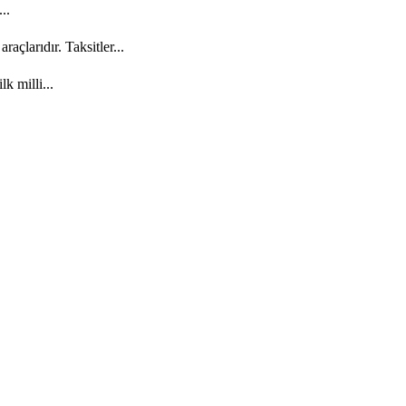
..
açlarıdır. Taksitler...
k milli...