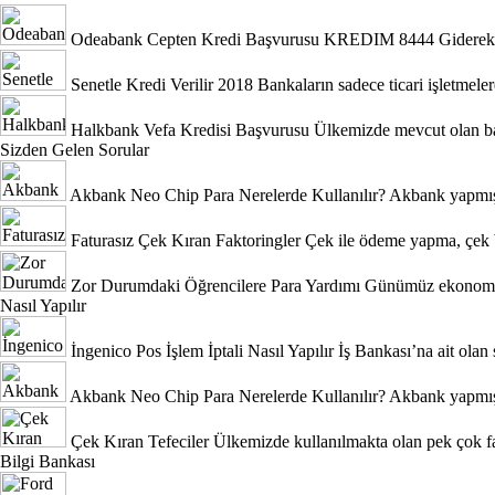
Odeabank Cepten Kredi Başvurusu KREDIM 8444
Giderek 
Senetle Kredi Verilir 2018
Bankaların sadece ticari işletmeler
Halkbank Vefa Kredisi Başvurusu
Ülkemizde mevcut olan ban
Sizden Gelen Sorular
Akbank Neo Chip Para Nerelerde Kullanılır?
Akbank yapmış 
Faturasız Çek Kıran Faktoringler
Çek ile ödeme yapma, çek b
Zor Durumdaki Öğrencilere Para Yardımı
Günümüz ekonomik 
Nasıl Yapılır
İngenico Pos İşlem İptali Nasıl Yapılır
İş Bankası’na ait olan 
Akbank Neo Chip Para Nerelerde Kullanılır?
Akbank yapmış 
Çek Kıran Tefeciler
Ülkemizde kullanılmakta olan pek çok fa
Bilgi Bankası