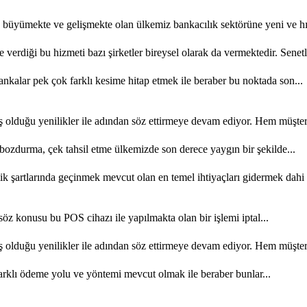
büyümekte ve gelişmekte olan ülkemiz bankacılık sektörüne yeni ve hızl
e verdiği bu hizmeti bazı şirketler bireysel olarak da vermektedir. Senetl
kalar pek çok farklı kesime hitap etmek ile beraber bu noktada son...
olduğu yenilikler ile adından söz ettirmeye devam ediyor. Hem müşteri 
ozdurma, çek tahsil etme ülkemizde son derece yaygın bir şekilde...
şartlarında geçinmek mevcut olan en temel ihtiyaçları gidermek dahi 
söz konusu bu POS cihazı ile yapılmakta olan bir işlemi iptal...
olduğu yenilikler ile adından söz ettirmeye devam ediyor. Hem müşteri 
rklı ödeme yolu ve yöntemi mevcut olmak ile beraber bunlar...