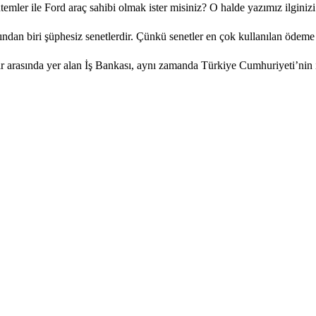
emler ile Ford araç sahibi olmak ister misiniz? O halde yazımız ilginizi.
ndan biri şüphesiz senetlerdir. Çünkü senetler en çok kullanılan ödeme ar
r arasında yer alan İş Bankası, aynı zamanda Türkiye Cumhuriyeti’nin il