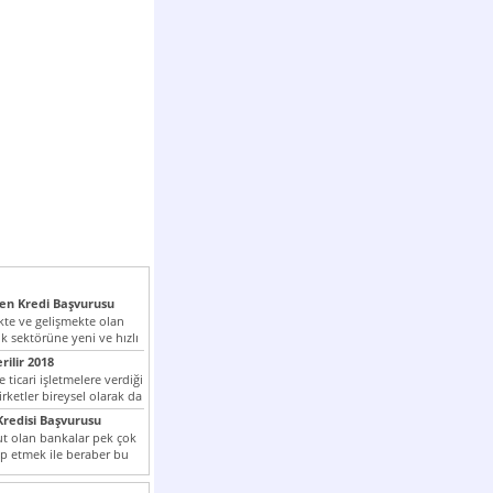
n Kredi Başvurusu
te ve gelişmekte olan
k sektörüne yeni ve hızlı
lan...
rilir 2018
 ticari işletmelere verdiği
irketler bireysel olarak da
tle kredi...
redisi Başvurusu
t olan bankalar pek çok
ap etmek ile beraber bu