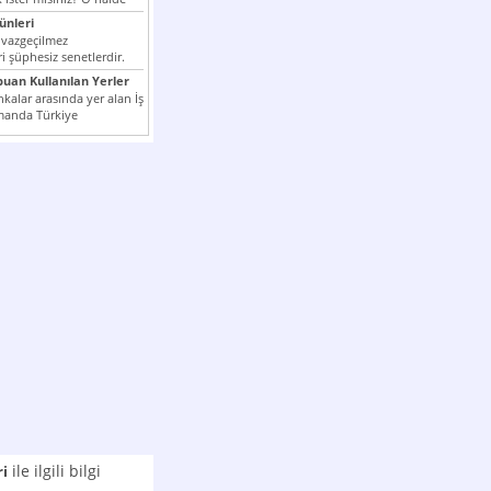
nleri
 vazgeçilmez
i şüphesiz senetlerdir.
n çok kullanılan ödeme
puan Kullanılan Yerler
er...
kalar arasında yer alan İş
manda Türkiye
k milli...
ile ilgili bilgi
ri