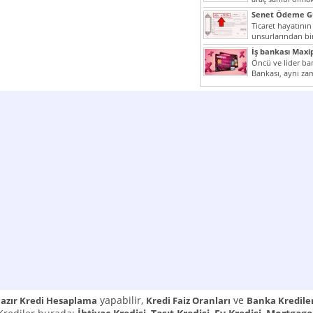
yazımız ilginizi...
Senet Ödeme Gü
Ticaret hayatının
unsurlarından bir
Çünkü senetler e
İş bankası Maxi
araçlarıdır. Taksitl
Öncü ve lider ban
Bankası, aynı za
Cumhuriyeti’nin il
yapabilir,
ve
azır Kredi Hesaplama
Kredi Faiz Oranları
Banka Kredile