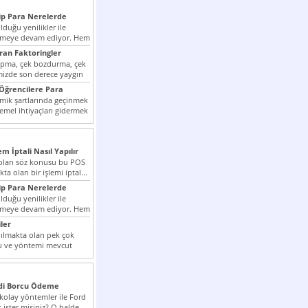
p Para Nerelerde
duğu yenilikler ile
irmeye devam ediyor. Hem
lini arttırmak hem...
ıran Faktoringler
apma, çek bozdurma, çek
mizde son derece yaygın
Öğrencilere Para
k şartlarında geçinmek
emel ihtiyaçları gidermek
zor olmak...
em İptali Nasıl Yapılır
t olan söz konusu bu POS
kta olan bir işlemi iptal...
p Para Nerelerde
duğu yenilikler ile
irmeye devam ediyor. Hem
lini arttırmak hem...
ler
ılmakta olan pek çok
lu ve yöntemi mevcut
 bunlar...
edi Borcu Ödeme
 kolay yöntemler ile Ford
 ister misiniz? O halde