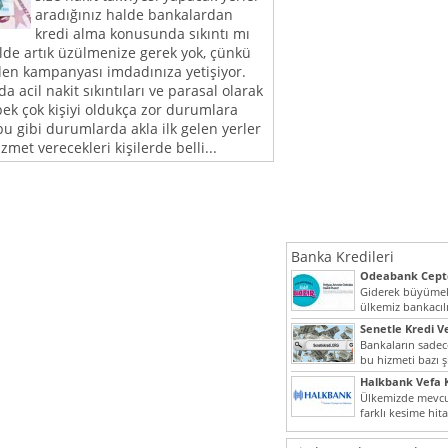
aradığınız halde bankalardan
kredi alma konusunda sıkıntı mı
lde artık üzülmenize gerek yok, çünkü
zden kampanyası imdadınıza yetişiyor.
 acil nakit sıkıntıları ve parasal olarak
pek çok kişiyi oldukça zor durumlara
u gibi durumlarda akla ilk gelen yerler
met verecekleri kişilerde belli...
Banka Kredileri
Odeabank Cepte
KREDIM 8444
Giderek büyümek
ülkemiz bankacılı
bir giriş yapmış o
Senetle Kredi Ve
Bankaların sadece
bu hizmeti bazı ş
vermektedir. Sene
Halkbank Vefa K
Ülkemizde mevcu
farklı kesime hit
noktada son...