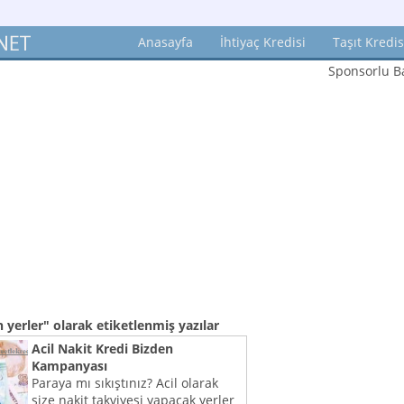
Anasayfa
İhtiyaç Kredisi
Taşıt Kredis
Sponsorlu Ba
n yerler"
olarak etiketlenmiş yazılar
Acil Nakit Kredi Bizden
Kampanyası
Paraya mı sıkıştınız? Acil olarak
size nakit takviyesi yapacak yerler