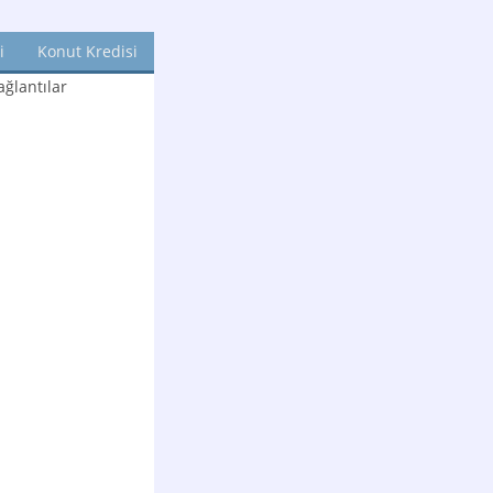
i
Konut Kredisi
ğlantılar