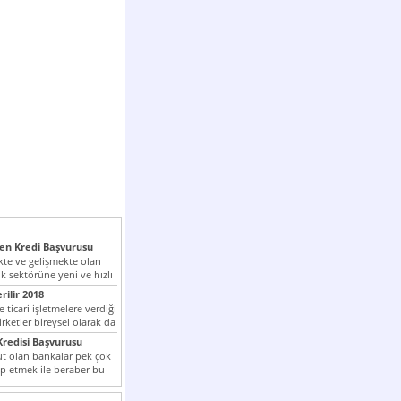
n Kredi Başvurusu
te ve gelişmekte olan
k sektörüne yeni ve hızlı
lan...
rilir 2018
 ticari işletmelere verdiği
irketler bireysel olarak da
tle kredi...
redisi Başvurusu
t olan bankalar pek çok
ap etmek ile beraber bu