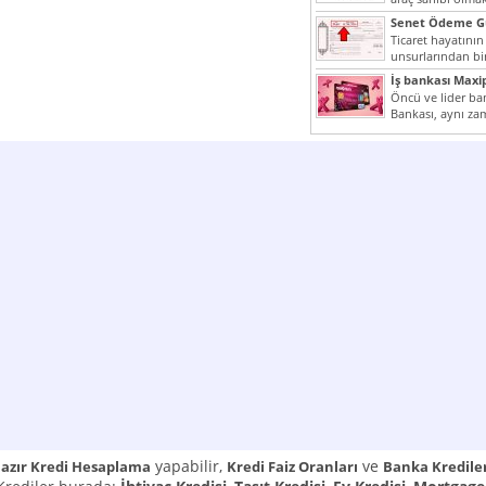
yazımız ilginizi...
Senet Ödeme Gü
Ticaret hayatının
unsurlarından bir
Çünkü senetler e
İş bankası Maxi
araçlarıdır. Taksitl
Öncü ve lider ban
Bankası, aynı za
Cumhuriyeti’nin il
yapabilir,
ve
azır Kredi Hesaplama
Kredi Faiz Oranları
Banka Kredile