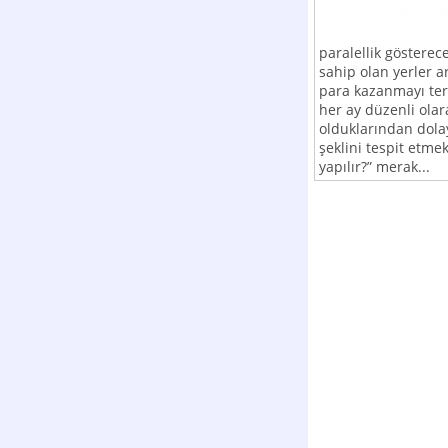
paralellik gösterec
sahip olan yerler 
para kazanmayı terc
her ay düzenli ola
olduklarından dola
şeklini tespit etme
yapılır?” merak...