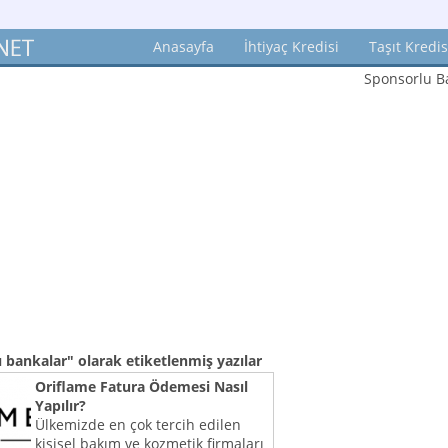
Anasayfa
İhtiyaç Kredisi
Taşıt Kredis
Sponsorlu Ba
ı bankalar"
olarak etiketlenmiş yazılar
Oriflame Fatura Ödemesi Nasıl
Yapılır?
Ülkemizde en çok tercih edilen
kişisel bakım ve kozmetik firmaları