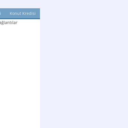
i
Konut Kredisi
ğlantılar