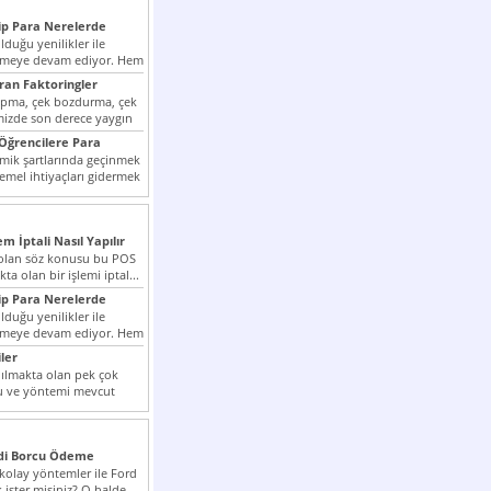
p Para Nerelerde
duğu yenilikler ile
irmeye devam ediyor. Hem
lini arttırmak hem...
ıran Faktoringler
apma, çek bozdurma, çek
mizde son derece yaygın
Öğrencilere Para
k şartlarında geçinmek
emel ihtiyaçları gidermek
zor olmak...
em İptali Nasıl Yapılır
t olan söz konusu bu POS
kta olan bir işlemi iptal...
p Para Nerelerde
duğu yenilikler ile
irmeye devam ediyor. Hem
lini arttırmak hem...
ler
ılmakta olan pek çok
lu ve yöntemi mevcut
 bunlar...
edi Borcu Ödeme
 kolay yöntemler ile Ford
 ister misiniz? O halde