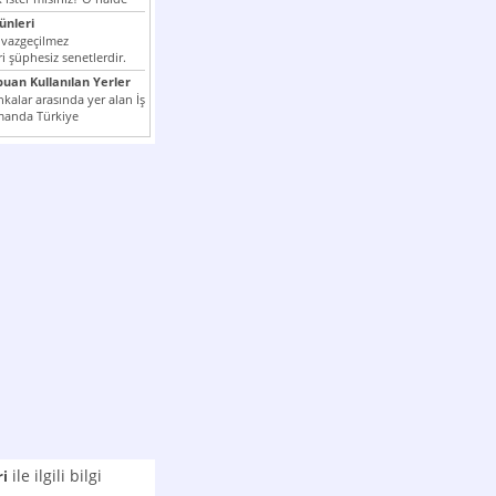
nleri
 vazgeçilmez
i şüphesiz senetlerdir.
n çok kullanılan ödeme
puan Kullanılan Yerler
er...
kalar arasında yer alan İş
manda Türkiye
k milli...
ile ilgili bilgi
ri