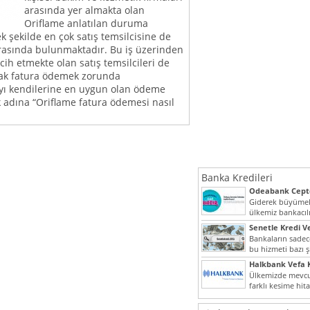
arasında yer almakta olan
Oriflame anlatılan duruma
ek şekilde en çok satış temsilcisine de
arasında bulunmaktadır. Bu iş üzerinden
ih etmekte olan satış temsilcileri de
rak fatura ödemek zorunda
yı kendilerine en uygun olan ödeme
k adına “Oriflame fatura ödemesi nasıl
Banka Kredileri
Odeabank Cepte
KREDIM 8444
Giderek büyümek
ülkemiz bankacılı
bir giriş yapmış o
Senetle Kredi Ve
Bankaların sadece
bu hizmeti bazı ş
vermektedir. Sene
Halkbank Vefa K
Ülkemizde mevcu
farklı kesime hit
noktada son...