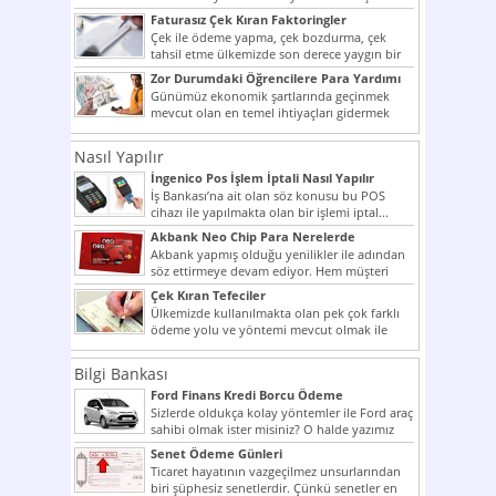
potansiyelini arttırmak hem...
Faturasız Çek Kıran Faktoringler
Çek ile ödeme yapma, çek bozdurma, çek
tahsil etme ülkemizde son derece yaygın bir
şekilde...
Zor Durumdaki Öğrencilere Para Yardımı
Günümüz ekonomik şartlarında geçinmek
mevcut olan en temel ihtiyaçları gidermek
dahi son derece zor olmak...
Nasıl Yapılır
İngenico Pos İşlem İptali Nasıl Yapılır
İş Bankası’na ait olan söz konusu bu POS
cihazı ile yapılmakta olan bir işlemi iptal...
Akbank Neo Chip Para Nerelerde
Kullanılır?
Akbank yapmış olduğu yenilikler ile adından
söz ettirmeye devam ediyor. Hem müşteri
potansiyelini arttırmak hem...
Çek Kıran Tefeciler
Ülkemizde kullanılmakta olan pek çok farklı
ödeme yolu ve yöntemi mevcut olmak ile
beraber bunlar...
Bilgi Bankası
Ford Finans Kredi Borcu Ödeme
Sizlerde oldukça kolay yöntemler ile Ford araç
sahibi olmak ister misiniz? O halde yazımız
ilginizi...
Senet Ödeme Günleri
Ticaret hayatının vazgeçilmez unsurlarından
biri şüphesiz senetlerdir. Çünkü senetler en