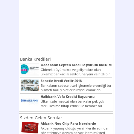
Banka Kredileri
Odeabank Cepten Kredi Başvurusu KREDIM
8444
Giderek büyümekte ve gelişmekte olan
ülkemiz bankacılık sektörüne yeni ve hızlı bir
giriş yapmış olan...
Senetle Kredi Verilir 2018
Bankaların sadece ticari işletmelere verdiği bu
hizmeti bazı şirketler bireysel olarak da
vermektedir. Senetle kredi...
Halkbank Vefa Kredisi Başvurusu
Ülkemizde mevcut olan bankalar pek çok
farklı kesime hitap etmek ile beraber bu
noktada son...
Sizden Gelen Sorular
Akbank Neo Chip Para Nerelerde
Kullanılır?
Akbank yapmış olduğu yenilikler ile adından
söz ettirmeye devam ediyor. Hem müşteri