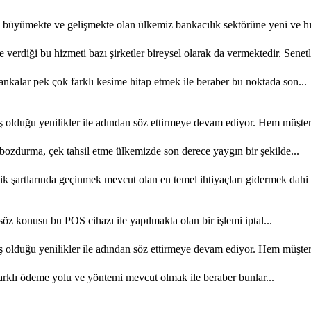
büyümekte ve gelişmekte olan ülkemiz bankacılık sektörüne yeni ve hızl
e verdiği bu hizmeti bazı şirketler bireysel olarak da vermektedir. Senetl
kalar pek çok farklı kesime hitap etmek ile beraber bu noktada son...
olduğu yenilikler ile adından söz ettirmeye devam ediyor. Hem müşteri 
ozdurma, çek tahsil etme ülkemizde son derece yaygın bir şekilde...
şartlarında geçinmek mevcut olan en temel ihtiyaçları gidermek dahi 
söz konusu bu POS cihazı ile yapılmakta olan bir işlemi iptal...
olduğu yenilikler ile adından söz ettirmeye devam ediyor. Hem müşteri 
rklı ödeme yolu ve yöntemi mevcut olmak ile beraber bunlar...