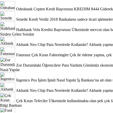
Odeabank Cepten Kredi Başvurusu KREDIM 8444
Giderek 
Senetle Kredi Verilir 2018
Bankaların sadece ticari işletmeler
Halkbank Vefa Kredisi Başvurusu
Ülkemizde mevcut olan ban
Sizden Gelen Sorular
Akbank Neo Chip Para Nerelerde Kullanılır?
Akbank yapmış 
Faturasız Çek Kıran Faktoringler
Çek ile ödeme yapma, çek b
Zor Durumdaki Öğrencilere Para Yardımı
Günümüz ekonomik 
Nasıl Yapılır
İngenico Pos İşlem İptali Nasıl Yapılır
İş Bankası’na ait olan 
Akbank Neo Chip Para Nerelerde Kullanılır?
Akbank yapmış 
Çek Kıran Tefeciler
Ülkemizde kullanılmakta olan pek çok fa
Bilgi Bankası