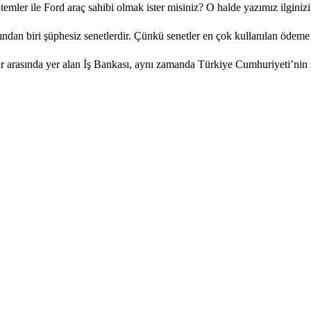
emler ile Ford araç sahibi olmak ister misiniz? O halde yazımız ilginizi.
ndan biri şüphesiz senetlerdir. Çünkü senetler en çok kullanılan ödeme ar
r arasında yer alan İş Bankası, aynı zamanda Türkiye Cumhuriyeti’nin il