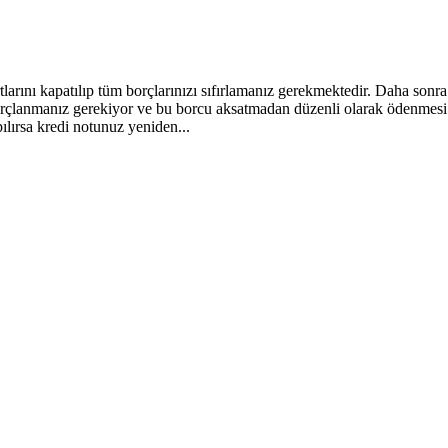
rtlarını kapatılıp tüm borçlarınızı sıfırlamanız gerekmektedir. Daha son
çlanmanız gerekiyor ve bu borcu aksatmadan düzenli olarak ödenmesi ger
ılırsa kredi notunuz yeniden...