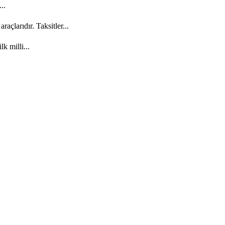
..
açlarıdır. Taksitler...
k milli...