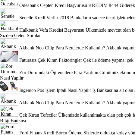
Odeabank Cepten Kredi Başvurusu KREDIM 8444
Giderek 
Senetle Kredi Verilir 2018
Bankaların sadece ticari işletmeler
Halkbank Vefa Kredisi Başvurusu
Ülkemizde mevcut olan ban
Sizden Gelen Sorular
Akbank Neo Chip Para Nerelerde Kullanılır?
Akbank yapmış 
Faturasız Çek Kıran Faktoringler
Çek ile ödeme yapma, çek b
Zor Durumdaki Öğrencilere Para Yardımı
Günümüz ekonomik 
Nasıl Yapılır
İngenico Pos İşlem İptali Nasıl Yapılır
İş Bankası’na ait olan 
Akbank Neo Chip Para Nerelerde Kullanılır?
Akbank yapmış 
Çek Kıran Tefeciler
Ülkemizde kullanılmakta olan pek çok fa
Bilgi Bankası
Ford Finans Kredi Borcu Ödeme
Sizlerde oldukça kolay yönt