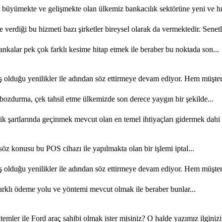
büyümekte ve gelişmekte olan ülkemiz bankacılık sektörüne yeni ve hızl
e verdiği bu hizmeti bazı şirketler bireysel olarak da vermektedir. Senetl
kalar pek çok farklı kesime hitap etmek ile beraber bu noktada son...
olduğu yenilikler ile adından söz ettirmeye devam ediyor. Hem müşteri 
ozdurma, çek tahsil etme ülkemizde son derece yaygın bir şekilde...
şartlarında geçinmek mevcut olan en temel ihtiyaçları gidermek dahi 
söz konusu bu POS cihazı ile yapılmakta olan bir işlemi iptal...
olduğu yenilikler ile adından söz ettirmeye devam ediyor. Hem müşteri 
rklı ödeme yolu ve yöntemi mevcut olmak ile beraber bunlar...
emler ile Ford araç sahibi olmak ister misiniz? O halde yazımız ilginizi.