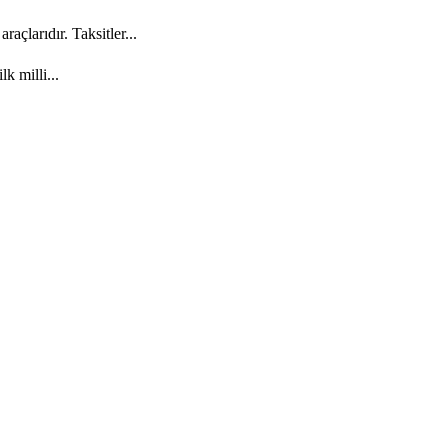
açlarıdır. Taksitler...
k milli...