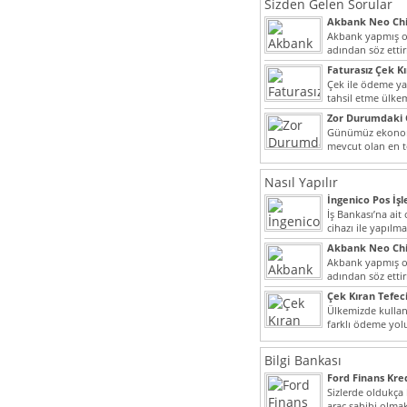
Sizden Gelen Sorular
Akbank Neo Chi
Kullanılır?
Akbank yapmış ol
adından söz ett
müşteri potansiye
Faturasız Çek K
Çek ile ödeme y
tahsil etme ülke
bir şekilde...
Zor Durumdaki 
Yardımı
Günümüz ekonomi
mevcut olan en t
dahi son derece 
Nasıl Yapılır
İngenico Pos İşl
İş Bankası’na ai
cihazı ile yapılma
Akbank Neo Chi
Kullanılır?
Akbank yapmış ol
adından söz ett
müşteri potansiye
Çek Kıran Tefeci
Ülkemizde kullan
farklı ödeme yo
olmak ile beraber
Bilgi Bankası
Ford Finans Kr
Sizlerde oldukça
araç sahibi olmak