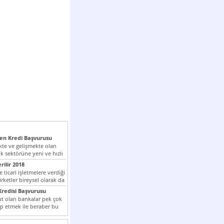
n Kredi Başvurusu
te ve gelişmekte olan
k sektörüne yeni ve hızlı
lan...
rilir 2018
 ticari işletmelere verdiği
irketler bireysel olarak da
tle kredi...
redisi Başvurusu
t olan bankalar pek çok
ap etmek ile beraber bu