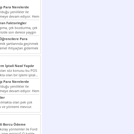
p Para Nerelerde
duğu yenilikler ile
irmeye devam ediyor. Hem
lini arttırmak hem...
ıran Faktoringler
apma, çek bozdurma, çek
mizde son derece yaygın
Öğrencilere Para
k şartlarında geçinmek
emel ihtiyaçları gidermek
zor olmak...
em İptali Nasıl Yapılır
t olan söz konusu bu POS
kta olan bir işlemi iptal...
p Para Nerelerde
duğu yenilikler ile
irmeye devam ediyor. Hem
lini arttırmak hem...
ler
ılmakta olan pek çok
lu ve yöntemi mevcut
 bunlar...
edi Borcu Ödeme
 kolay yöntemler ile Ford
 ister misiniz? O halde