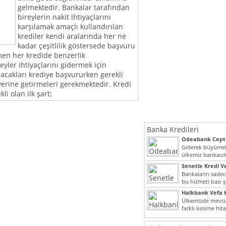
gelmektedir. Bankalar tarafından
bireylerin nakit ihtiyaçlarını
karşılamak amaçlı kullandırılan
krediler kendi aralarında her ne
kadar çeşitlilik göstersede başvuru
en her kredide benzerlik
eyler ihtiyaçlarını gidermek için
acakları krediye başvururken gerekli
yerine getirmeleri gerekmektedir. Kredi
li olan ilk şart;
Banka Kredileri
Odeabank Cepte
KREDIM 8444
Giderek büyümek
ülkemiz bankacılı
bir giriş yapmış o
Senetle Kredi Ve
Bankaların sadece
bu hizmeti bazı ş
vermektedir. Sene
Halkbank Vefa K
Ülkemizde mevcu
farklı kesime hit
noktada son...