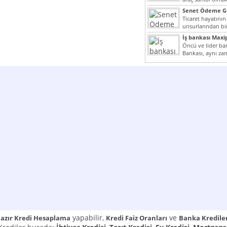
yazımız ilginizi...
Senet Ödeme Gü
Ticaret hayatının
unsurlarından bir
Çünkü senetler e
İş bankası Maxi
araçlarıdır. Taksitl
Öncü ve lider ban
Bankası, aynı za
Cumhuriyeti’nin il
yapabilir,
ve
azır Kredi Hesaplama
Kredi Faiz Oranları
Banka Kredile