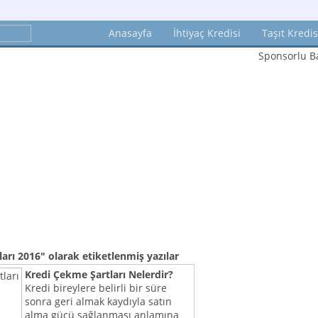
Anasayfa
İhtiyaç Kredisi
Taşıt Kredis
Sponsorlu Ba
ları 2016"
olarak etiketlenmiş yazılar
Kredi Çekme Şartları Nelerdir?
Kredi bireylere belirli bir süre
sonra geri almak kaydıyla satın
alma gücü sağlanması anlamına