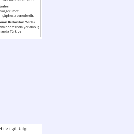
nleri
 vazgeçilmez
i şüphesiz senetlerdir.
n çok kullanılan ödeme
puan Kullanılan Yerler
er...
kalar arasında yer alan İş
manda Türkiye
k milli...
ile ilgili bilgi
ri