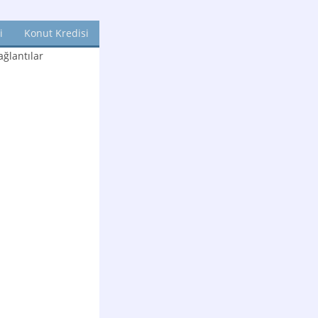
i
Konut Kredisi
ğlantılar