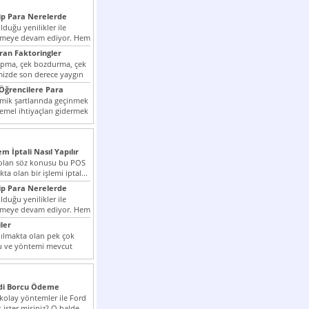
p Para Nerelerde
duğu yenilikler ile
irmeye devam ediyor. Hem
lini arttırmak hem...
ıran Faktoringler
apma, çek bozdurma, çek
mizde son derece yaygın
Öğrencilere Para
k şartlarında geçinmek
emel ihtiyaçları gidermek
zor olmak...
em İptali Nasıl Yapılır
t olan söz konusu bu POS
kta olan bir işlemi iptal...
p Para Nerelerde
duğu yenilikler ile
irmeye devam ediyor. Hem
lini arttırmak hem...
ler
ılmakta olan pek çok
lu ve yöntemi mevcut
 bunlar...
edi Borcu Ödeme
 kolay yöntemler ile Ford
 ister misiniz? O halde