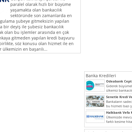
paralel olarak hızlı bir büyüme
yaşamakta olan bankacılık
sektöründe son zamanlarda en
ygulama şubeye gitmeksizin yapılan
a bir deyiş ile şubesiz bankacılık
ak olan bu işlemler arasında en çok
nkaya gitmeden yapılan kredi başvuru
birlikte, söz konusu olan hizmet ile en
 ülkemizin en başarılı...
Banka Kredileri
Odeabank Cepte
KREDIM 8444
Giderek büyümek
ülkemiz bankacılı
bir giriş yapmış o
Senetle Kredi Ve
Bankaların sadece
bu hizmeti bazı ş
vermektedir. Sene
Halkbank Vefa K
Ülkemizde mevcu
farklı kesime hit
noktada son...