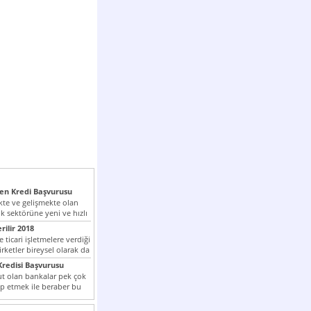
n Kredi Başvurusu
te ve gelişmekte olan
k sektörüne yeni ve hızlı
lan...
rilir 2018
 ticari işletmelere verdiği
irketler bireysel olarak da
tle kredi...
redisi Başvurusu
t olan bankalar pek çok
ap etmek ile beraber bu