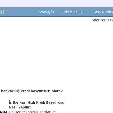
Anasayfa
İhtiyaç Kredisi
Taşıt Kredis
Sponsorlu Ba
t bankacılığı kredi başvurusu"
olarak
İş Bankası Hızlı Kredi Başvurusu
Nasıl Yapılır?
Gelişen teknolojik şartlar ile