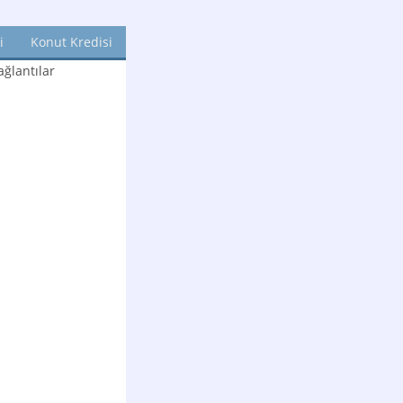
i
Konut Kredisi
ğlantılar