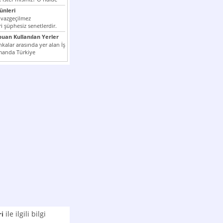
nleri
 vazgeçilmez
i şüphesiz senetlerdir.
n çok kullanılan ödeme
puan Kullanılan Yerler
er...
kalar arasında yer alan İş
manda Türkiye
k milli...
ile ilgili bilgi
ri