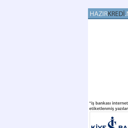
"iş bankası interne
etiketlenmiş yazılar