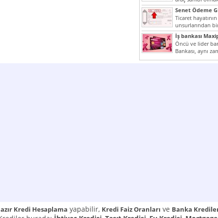
yazımız ilginizi...
Senet Ödeme Gü
Ticaret hayatının
unsurlarından bir
Çünkü senetler e
İş bankası Maxi
araçlarıdır. Taksitl
Öncü ve lider ban
Bankası, aynı za
Cumhuriyeti’nin il
yapabilir,
ve
azır Kredi Hesaplama
Kredi Faiz Oranları
Banka Kredile