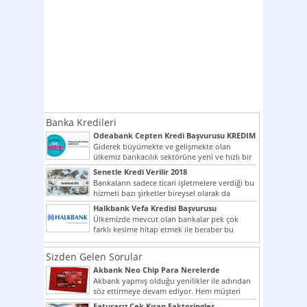
Banka Kredileri
Odeabank Cepten Kredi Başvurusu KREDIM
8444
Giderek büyümekte ve gelişmekte olan
ülkemiz bankacılık sektörüne yeni ve hızlı bir
giriş yapmış olan...
Senetle Kredi Verilir 2018
Bankaların sadece ticari işletmelere verdiği bu
hizmeti bazı şirketler bireysel olarak da
vermektedir. Senetle kredi...
Halkbank Vefa Kredisi Başvurusu
Ülkemizde mevcut olan bankalar pek çok
farklı kesime hitap etmek ile beraber bu
noktada son...
Sizden Gelen Sorular
Akbank Neo Chip Para Nerelerde
Kullanılır?
Akbank yapmış olduğu yenilikler ile adından
söz ettirmeye devam ediyor. Hem müşteri
potansiyelini arttırmak hem...
Faturasız Çek Kıran Faktoringler