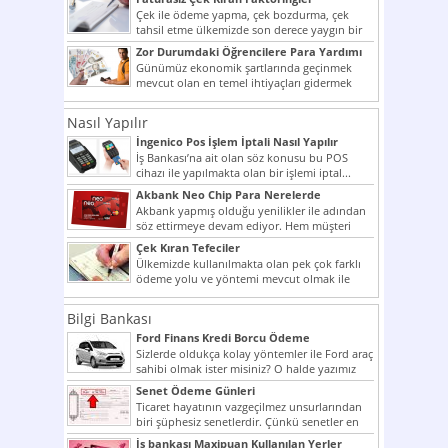
Çek ile ödeme yapma, çek bozdurma, çek
tahsil etme ülkemizde son derece yaygın bir
şekilde...
Zor Durumdaki Öğrencilere Para Yardımı
Günümüz ekonomik şartlarında geçinmek
mevcut olan en temel ihtiyaçları gidermek
dahi son derece zor olmak...
Nasıl Yapılır
İngenico Pos İşlem İptali Nasıl Yapılır
İş Bankası’na ait olan söz konusu bu POS
cihazı ile yapılmakta olan bir işlemi iptal...
Akbank Neo Chip Para Nerelerde
Kullanılır?
Akbank yapmış olduğu yenilikler ile adından
söz ettirmeye devam ediyor. Hem müşteri
potansiyelini arttırmak hem...
Çek Kıran Tefeciler
Ülkemizde kullanılmakta olan pek çok farklı
ödeme yolu ve yöntemi mevcut olmak ile
beraber bunlar...
Bilgi Bankası
Ford Finans Kredi Borcu Ödeme
Sizlerde oldukça kolay yöntemler ile Ford araç
sahibi olmak ister misiniz? O halde yazımız
ilginizi...
Senet Ödeme Günleri
Ticaret hayatının vazgeçilmez unsurlarından
biri şüphesiz senetlerdir. Çünkü senetler en
çok kullanılan ödeme araçlarıdır. Taksitler...
İş bankası Maxipuan Kullanılan Yerler