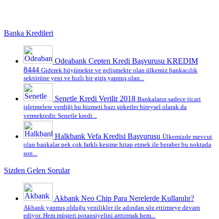
Banka Kredileri
Odeabank Cepten Kredi Başvurusu KREDIM
8444
Giderek büyümekte ve gelişmekte olan ülkemiz bankacılık
sektörüne yeni ve hızlı bir giriş yapmış olan...
Senetle Kredi Verilir 2018
Bankaların sadece ticari
işletmelere verdiği bu hizmeti bazı şirketler bireysel olarak da
vermektedir. Senetle kredi...
Halkbank Vefa Kredisi Başvurusu
Ülkemizde mevcut
olan bankalar pek çok farklı kesime hitap etmek ile beraber bu noktada
son...
Sizden Gelen Sorular
Akbank Neo Chip Para Nerelerde Kullanılır?
Akbank yapmış olduğu yenilikler ile adından söz ettirmeye devam
ediyor. Hem müşteri potansiyelini arttırmak hem...