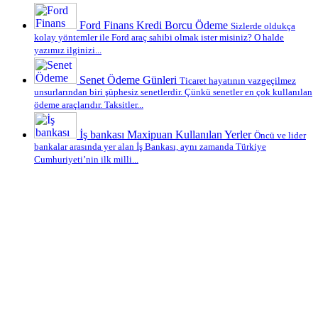
Ford Finans Kredi Borcu Ödeme
Sizlerde oldukça
kolay yöntemler ile Ford araç sahibi olmak ister misiniz? O halde
yazımız ilginizi...
Senet Ödeme Günleri
Ticaret hayatının vazgeçilmez
unsurlarından biri şüphesiz senetlerdir. Çünkü senetler en çok kullanılan
ödeme araçlarıdır. Taksitler...
İş bankası Maxipuan Kullanılan Yerler
Öncü ve lider
bankalar arasında yer alan İş Bankası, aynı zamanda Türkiye
Cumhuriyeti’nin ilk milli...