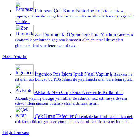
Faturasız Çek Kıran Faktoringler
Çek ile ödeme
yapma, çek bozdurma, çek tahsil etme ülkemizde son derece yaygın bir
şekilde...
Zor Durumdaki Öğrencilere Para Yardımı
Günümüz
ekonomik şartlarında geçinmek mevcut olan en temel ihtiyaçları
gidermek dahi son derece zor olmak...
Nasıl Yapılır
İngenico Pos İşlem İptali Nasıl Yapılır
İş Bankası’na
ait olan söz konusu bu POS cihazı ile yapılmakta olan bir işlemi iptal...
Akbank Neo Chip Para Nerelerde Kullanılır?
Akbank yapmış olduğu yenilikler ile adından söz ettirmeye devam
ediyor. Hem müşteri potansiyelini arttırmak hem...
Çek Kıran Tefeciler
Ülkemizde kullanılmakta olan pek
çok farklı ödeme yolu ve yöntemi mevcut olmak ile beraber bunlar...
Bilgi Bankası