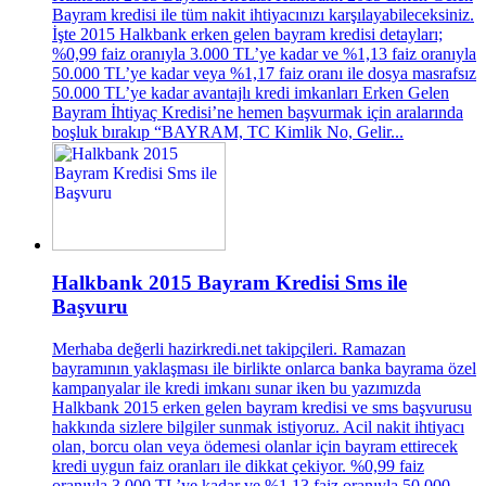
Bayram kredisi ile tüm nakit ihtiyacınızı karşılayabileceksiniz.
İşte 2015 Halkbank erken gelen bayram kredisi detayları;
%0,99 faiz oranıyla 3.000 TL’ye kadar ve %1,13 faiz oranıyla
50.000 TL’ye kadar veya %1,17 faiz oranı ile dosya masrafsız
50.000 TL’ye kadar avantajlı kredi imkanları Erken Gelen
Bayram İhtiyaç Kredisi’ne hemen başvurmak için aralarında
boşluk bırakıp “BAYRAM, TC Kimlik No, Gelir...
Halkbank 2015 Bayram Kredisi Sms ile
Başvuru
Merhaba değerli hazirkredi.net takipçileri. Ramazan
bayramının yaklaşması ile birlikte onlarca banka bayrama özel
kampanyalar ile kredi imkanı sunar iken bu yazımızda
Halkbank 2015 erken gelen bayram kredisi ve sms başvurusu
hakkında sizlere bilgiler sunmak istiyoruz. Acil nakit ihtiyacı
olan, borcu olan veya ödemesi olanlar için bayram ettirecek
kredi uygun faiz oranları ile dikkat çekiyor. %0,99 faiz
oranıyla 3.000 TL’ye kadar ve %1,13 faiz oranıyla 50.000...