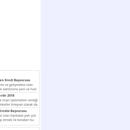
n Kredi Başvurusu
te ve gelişmekte olan
k sektörüne yeni ve hızlı
lan...
rilir 2018
 ticari işletmelere verdiği
irketler bireysel olarak da
tle kredi...
redisi Başvurusu
t olan bankalar pek çok
ap etmek ile beraber bu