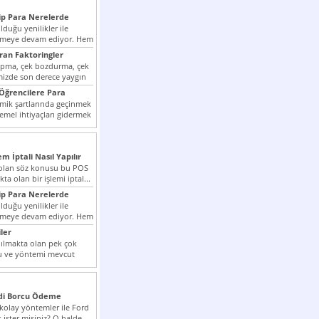
p Para Nerelerde
duğu yenilikler ile
irmeye devam ediyor. Hem
lini arttırmak hem...
ıran Faktoringler
apma, çek bozdurma, çek
mizde son derece yaygın
Öğrencilere Para
k şartlarında geçinmek
emel ihtiyaçları gidermek
zor olmak...
em İptali Nasıl Yapılır
t olan söz konusu bu POS
kta olan bir işlemi iptal...
p Para Nerelerde
duğu yenilikler ile
irmeye devam ediyor. Hem
lini arttırmak hem...
ler
ılmakta olan pek çok
lu ve yöntemi mevcut
 bunlar...
edi Borcu Ödeme
 kolay yöntemler ile Ford
 ister misiniz? O halde