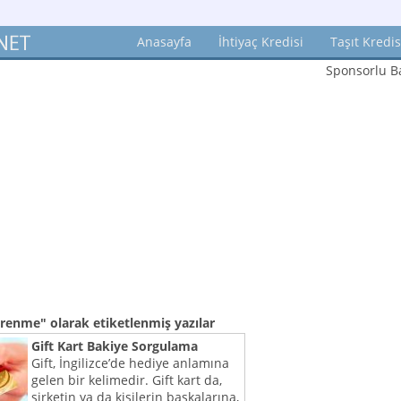
Anasayfa
İhtiyaç Kredisi
Taşıt Kredis
Sponsorlu Ba
öğrenme"
olarak etiketlenmiş yazılar
Gift Kart Bakiye Sorgulama
Gift, İngilizce’de hediye anlamına
gelen bir kelimedir. Gift kart da,
şirketin ya da kişilerin başkalarına,