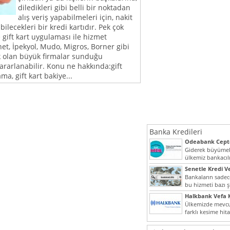
diledikleri gibi belli bir noktadan
alış veriş yapabilmeleri için, nakit
ilecekleri bir kredi kartıdır. Pek çok
 gift kart uygulaması ile hizmet
et, İpekyol, Mudo, Migros, Borner gibi
ek olan büyük firmalar sunduğu
ararlanabilir. Konu ne hakkında:gift
a, gift kart bakiye...
Banka Kredileri
Odeabank Cepte
KREDIM 8444
Giderek büyümek
ülkemiz bankacılı
bir giriş yapmış o
Senetle Kredi Ve
Bankaların sadece
bu hizmeti bazı ş
vermektedir. Sene
Halkbank Vefa K
Ülkemizde mevcu
farklı kesime hit
noktada son...