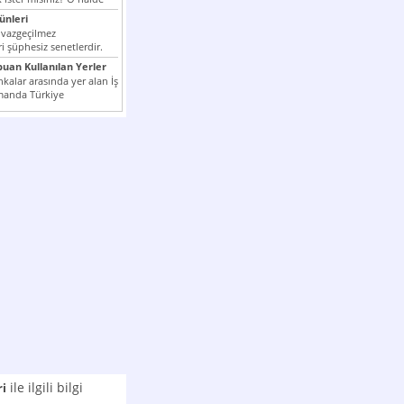
nleri
 vazgeçilmez
i şüphesiz senetlerdir.
n çok kullanılan ödeme
puan Kullanılan Yerler
er...
kalar arasında yer alan İş
manda Türkiye
k milli...
ile ilgili bilgi
ri