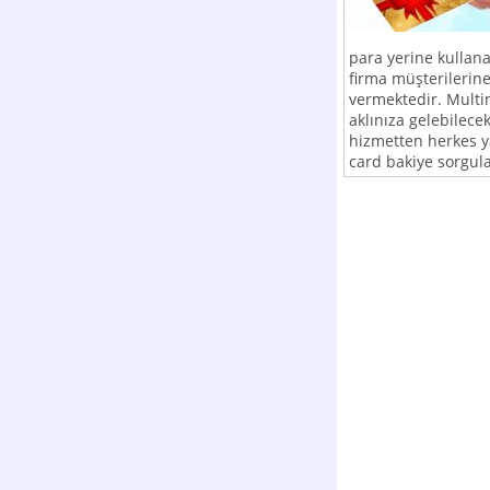
para yerine kullanab
firma müşterilerine
vermektedir. Multin
aklınıza gelebilec
hizmetten herkes y
card bakiye sorgulam