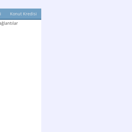
i
Konut Kredisi
ğlantılar