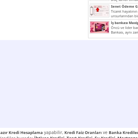
yazımız ilginizi...
Senet Ödeme Gü
Ticaret hayatının
unsurlarından bir
Çünkü senetler e
İş bankası Maxi
araçlarıdır. Taksitl
Öncü ve lider ban
Bankası, aynı za
Cumhuriyeti’nin il
yapabilir,
ve
azır Kredi Hesaplama
Kredi Faiz Oranları
Banka Kredile