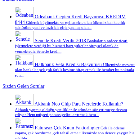
Odeabank Cepten Kredi Başvurusu KREDIM
8444
Giderek büyümekte ve gelişmekte olan ülkemiz bankacılık
sektörüne yeni ve hızlı bir giriş yapmış olan...
Senetle Kredi Verilir 2018
Bankaların sadece ticari
işletmelere verdiği bu hizmeti bazı şirketler bireysel olarak da
vermektedir. Senetle kredi...
Halkbank Vefa Kredisi Başvurusu
Ülkemizde mevcut
olan bankalar pek çok farklı kesime hitap etmek ile beraber bu noktada
son...
Sizden Gelen Sorular
Akbank Neo Chip Para Nerelerde Kullanılır?
Akbank yapmış olduğu yenilikler ile adından söz ettirmeye devam
ediyor. Hem müşteri potansiyelini arttırmak hem...
Faturasız Çek Kıran Faktoringler
Çek ile ödeme
yapma, çek bozdurma, çek tahsil etme ülkemizde son derece yaygın bir
şekilde...