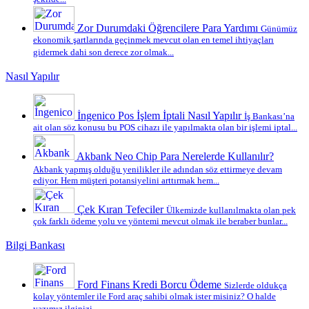
Zor Durumdaki Öğrencilere Para Yardımı
Günümüz
ekonomik şartlarında geçinmek mevcut olan en temel ihtiyaçları
gidermek dahi son derece zor olmak...
Nasıl Yapılır
İngenico Pos İşlem İptali Nasıl Yapılır
İş Bankası’na
ait olan söz konusu bu POS cihazı ile yapılmakta olan bir işlemi iptal...
Akbank Neo Chip Para Nerelerde Kullanılır?
Akbank yapmış olduğu yenilikler ile adından söz ettirmeye devam
ediyor. Hem müşteri potansiyelini arttırmak hem...
Çek Kıran Tefeciler
Ülkemizde kullanılmakta olan pek
çok farklı ödeme yolu ve yöntemi mevcut olmak ile beraber bunlar...
Bilgi Bankası
Ford Finans Kredi Borcu Ödeme
Sizlerde oldukça
kolay yöntemler ile Ford araç sahibi olmak ister misiniz? O halde