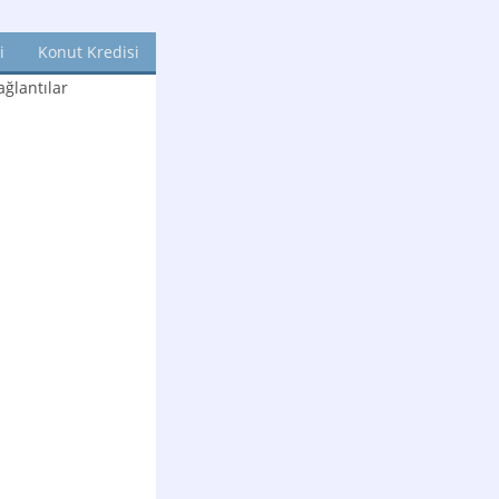
i
Konut Kredisi
ğlantılar