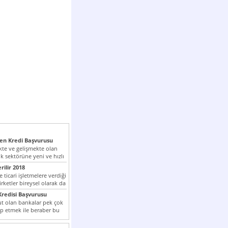
n Kredi Başvurusu
te ve gelişmekte olan
k sektörüne yeni ve hızlı
lan...
rilir 2018
 ticari işletmelere verdiği
irketler bireysel olarak da
tle kredi...
redisi Başvurusu
t olan bankalar pek çok
ap etmek ile beraber bu