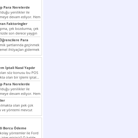
p Para Nerelerde
duğu yenilikler ile
irmeye devam ediyor. Hem
lini arttırmak hem...
ıran Faktoringler
apma, çek bozdurma, çek
mizde son derece yaygın
Öğrencilere Para
k şartlarında geçinmek
emel ihtiyaçları gidermek
zor olmak...
em İptali Nasıl Yapılır
t olan söz konusu bu POS
kta olan bir işlemi iptal...
p Para Nerelerde
duğu yenilikler ile
irmeye devam ediyor. Hem
lini arttırmak hem...
ler
ılmakta olan pek çok
lu ve yöntemi mevcut
 bunlar...
edi Borcu Ödeme
 kolay yöntemler ile Ford
 ister misiniz? O halde