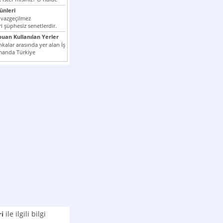
nleri
 vazgeçilmez
i şüphesiz senetlerdir.
n çok kullanılan ödeme
puan Kullanılan Yerler
er...
kalar arasında yer alan İş
manda Türkiye
k milli...
ile ilgili bilgi
ri