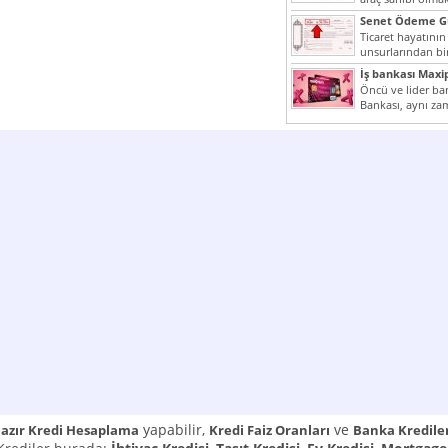
yazımız ilginizi...
Senet Ödeme Gü
Ticaret hayatının
unsurlarından bir
Çünkü senetler e
İş bankası Maxi
araçlarıdır. Taksitl
Öncü ve lider ban
Bankası, aynı za
Cumhuriyeti’nin il
yapabilir,
ve
azır Kredi Hesaplama
Kredi Faiz Oranları
Banka Kredile