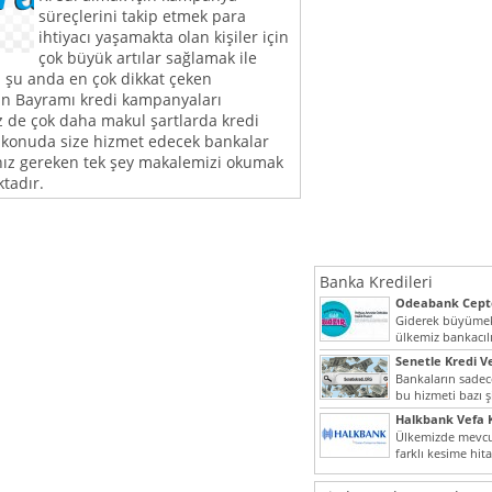
süreçlerini takip etmek para
ihtiyacı yaşamakta olan kişiler için
çok büyük artılar sağlamak ile
şu anda en çok dikkat çeken
n Bayramı kredi kampanyaları
z de çok daha makul şartlarda kredi
u konuda size hizmet edecek bankalar
ız gereken tek şey makalemizi okumak
ktadır.
Banka Kredileri
Odeabank Cepte
KREDIM 8444
Giderek büyümek
ülkemiz bankacılı
bir giriş yapmış o
Senetle Kredi Ve
Bankaların sadece
bu hizmeti bazı ş
vermektedir. Sene
Halkbank Vefa K
Ülkemizde mevcu
farklı kesime hit
noktada son...