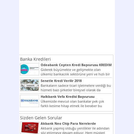
Banka Kredileri
Odeabank Cepten Kredi Başvurusu KREDIM
8444
Giderek büyümekte ve gelişmekte olan
ülkemiz bankacılık sektörüne yeni ve hızlı bir
giriş yapmış olan...
Senetle Kredi Verilir 2018
Bankaların sadece ticari işletmelere verdiği bu
hizmeti bazı şirketler bireysel olarak da
vermektedir. Senetle kredi...
Halkbank Vefa Kredisi Başvurusu
Ülkemizde mevcut olan bankalar pek çok
farklı kesime hitap etmek ile beraber bu
noktada son...
Sizden Gelen Sorular
Akbank Neo Chip Para Nerelerde
Kullanılır?
Akbank yapmış olduğu yenilikler ile adından
söz ettirmeye devam ediyor. Hem müşteri