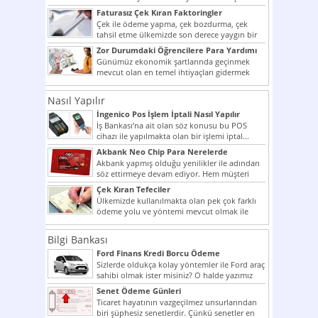
potansiyelini arttırmak hem...
Faturasız Çek Kıran Faktoringler
Çek ile ödeme yapma, çek bozdurma, çek
tahsil etme ülkemizde son derece yaygın bir
şekilde...
Zor Durumdaki Öğrencilere Para Yardımı
Günümüz ekonomik şartlarında geçinmek
mevcut olan en temel ihtiyaçları gidermek
dahi son derece zor olmak...
Nasıl Yapılır
İngenico Pos İşlem İptali Nasıl Yapılır
İş Bankası’na ait olan söz konusu bu POS
cihazı ile yapılmakta olan bir işlemi iptal...
Akbank Neo Chip Para Nerelerde
Kullanılır?
Akbank yapmış olduğu yenilikler ile adından
söz ettirmeye devam ediyor. Hem müşteri
potansiyelini arttırmak hem...
Çek Kıran Tefeciler
Ülkemizde kullanılmakta olan pek çok farklı
ödeme yolu ve yöntemi mevcut olmak ile
beraber bunlar...
Bilgi Bankası
Ford Finans Kredi Borcu Ödeme
Sizlerde oldukça kolay yöntemler ile Ford araç
sahibi olmak ister misiniz? O halde yazımız
ilginizi...
Senet Ödeme Günleri
Ticaret hayatının vazgeçilmez unsurlarından
biri şüphesiz senetlerdir. Çünkü senetler en