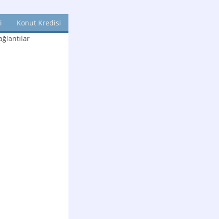
i
Konut Kredisi
ğlantılar