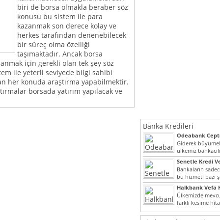
biri de borsa olmakla beraber söz
konusu bu sistem ile para
kazanmak son derece kolay ve
herkes tarafından denenebilecek
bir süreç olma özelliği
taşımaktadır. Ancak borsa
anmak için gerekli olan tek şey söz
em ile yeterli seviyede bilgi sahibi
lan her konuda araştırma yapabilmektir.
tırmalar borsada yatırım yapılacak ve
Banka Kredileri
Odeabank Cepte
KREDIM 8444
Giderek büyümek
ülkemiz bankacılı
bir giriş yapmış o
Senetle Kredi Ve
Bankaların sadece
bu hizmeti bazı ş
vermektedir. Sene
Halkbank Vefa K
Ülkemizde mevcu
farklı kesime hit
noktada son...