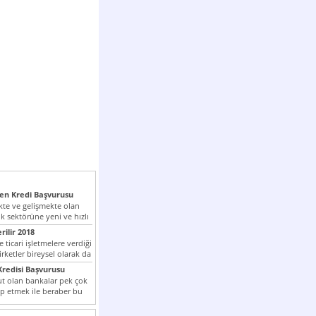
n Kredi Başvurusu
te ve gelişmekte olan
k sektörüne yeni ve hızlı
lan...
rilir 2018
 ticari işletmelere verdiği
irketler bireysel olarak da
tle kredi...
redisi Başvurusu
t olan bankalar pek çok
ap etmek ile beraber bu