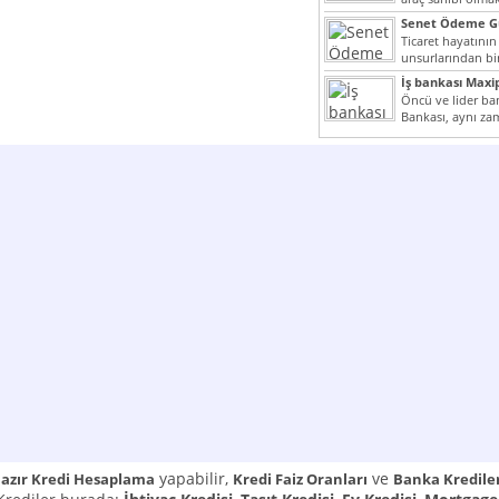
yazımız ilginizi...
Senet Ödeme Gü
Ticaret hayatının
unsurlarından bir
Çünkü senetler e
İş bankası Maxi
araçlarıdır. Taksitl
Öncü ve lider ban
Bankası, aynı za
Cumhuriyeti’nin il
yapabilir,
ve
azır Kredi Hesaplama
Kredi Faiz Oranları
Banka Kredile