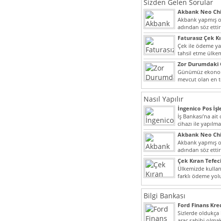
Sizden Gelen Sorular
Akbank Neo Chi
Kullanılır?
Akbank yapmış ol
adından söz ett
müşteri potansiye
Faturasız Çek K
Çek ile ödeme y
tahsil etme ülke
bir şekilde...
Zor Durumdaki 
Yardımı
Günümüz ekonomi
mevcut olan en t
dahi son derece 
Nasıl Yapılır
İngenico Pos İşl
İş Bankası’na ai
cihazı ile yapılma
Akbank Neo Chi
Kullanılır?
Akbank yapmış ol
adından söz ett
müşteri potansiye
Çek Kıran Tefeci
Ülkemizde kullan
farklı ödeme yo
olmak ile beraber
Bilgi Bankası
Ford Finans Kr
Sizlerde oldukça
araç sahibi olmak