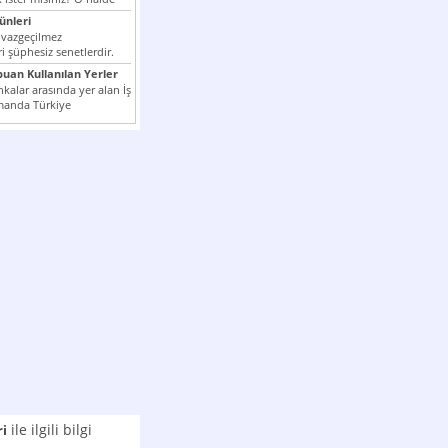
nleri
 vazgeçilmez
i şüphesiz senetlerdir.
n çok kullanılan ödeme
puan Kullanılan Yerler
er...
kalar arasında yer alan İş
manda Türkiye
k milli...
ile ilgili bilgi
ri