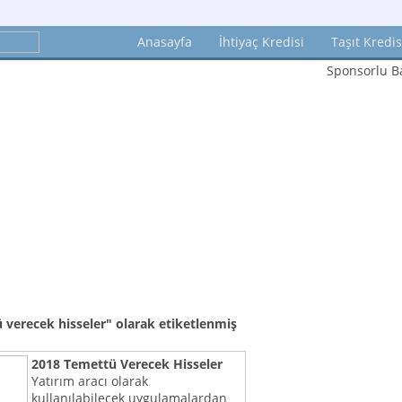
Anasayfa
İhtiyaç Kredisi
Taşıt Kredis
Sponsorlu Ba
 verecek hisseler"
olarak etiketlenmiş
2018 Temettü Verecek Hisseler
Yatırım aracı olarak
kullanılabilecek uygulamalardan